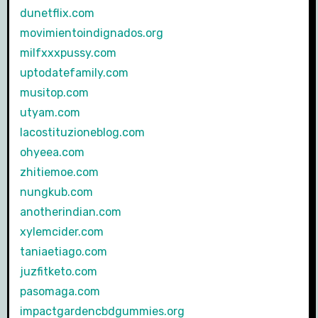
dunetflix.com
movimientoindignados.org
milfxxxpussy.com
uptodatefamily.com
musitop.com
utyam.com
lacostituzioneblog.com
ohyeea.com
zhitiemoe.com
nungkub.com
anotherindian.com
xylemcider.com
taniaetiago.com
juzfitketo.com
pasomaga.com
impactgardencbdgummies.org