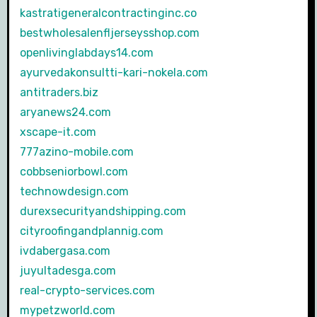
kastratigeneralcontractinginc.co
bestwholesalenfljerseysshop.com
openlivinglabdays14.com
ayurvedakonsultti-kari-nokela.com
antitraders.biz
aryanews24.com
xscape-it.com
777azino-mobile.com
cobbseniorbowl.com
technowdesign.com
durexsecurityandshipping.com
cityroofingandplannig.com
ivdabergasa.com
juyultadesga.com
real-crypto-services.com
mypetzworld.com