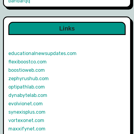
bandarqq
Links
educationalnewsupdates.com
flexiboostco.com
boostioweb.com
zephyrushub.com
optipathlab.com
dynabytelab.com
evolvionet.com
synexisplus.com
vortexonet.com
maxxifynet.com