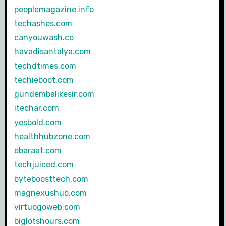
peoplemagazine.info
techashes.com
canyouwash.co
havadisantalya.com
techdtimes.com
techieboot.com
gundembalikesir.com
itechar.com
yesbold.com
healthhubzone.com
ebaraat.com
techjuiced.com
byteboosttech.com
magnexushub.com
virtuogoweb.com
biglotshours.com