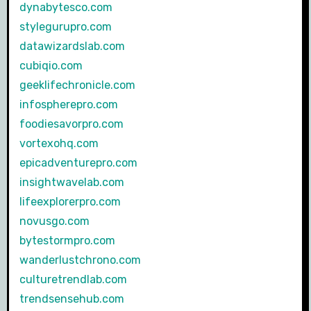
dynabytesco.com
stylegurupro.com
datawizardslab.com
cubiqio.com
geeklifechronicle.com
infospherepro.com
foodiesavorpro.com
vortexohq.com
epicadventurepro.com
insightwavelab.com
lifeexplorerpro.com
novusgo.com
bytestormpro.com
wanderlustchrono.com
culturetrendlab.com
trendsensehub.com