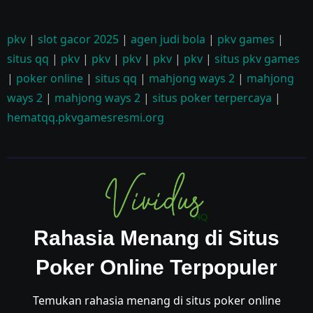
pkv
|
slot gacor 2025
|
agen judi bola
|
pkv games
|
situs qq
|
pkv
|
pkv
|
pkv
|
pkv
|
pkv
|
situs pkv games
|
poker online
|
situs qq
|
mahjong ways 2
|
mahjong
ways 2
|
mahjong ways 2
|
situs poker terpercaya
|
hematqq.pkvgamesresmi.org
Rahasia Menang di Situs
Poker Online Terpopuler
Temukan rahasia menang di situs poker online