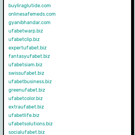
buyliraglutide.com
onlinesafemeds.com
gyanibhandar.com
ufabetwarp.biz
ufabetclip.biz
expertufabet.biz
fantasyufabet.biz
ufabetsiam.biz
swissufabet.biz
ufabetbusiness.biz
greenufabet.biz
ufabetcolor.biz
extraufabet.biz
ufabetlife.biz
ufabetsolutions.biz
socialufabet.biz