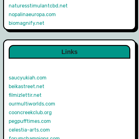
naturesstimulantcbd.net
nopalinaeuropa.com
biomagnify.net
Links
saucyukiah.com
beikastreet.net
filmizlettir.net
ourmultiworlds.com
cooncreekclub.org
pegpufftimes.com
celestia-arts.com
forumchampions.com