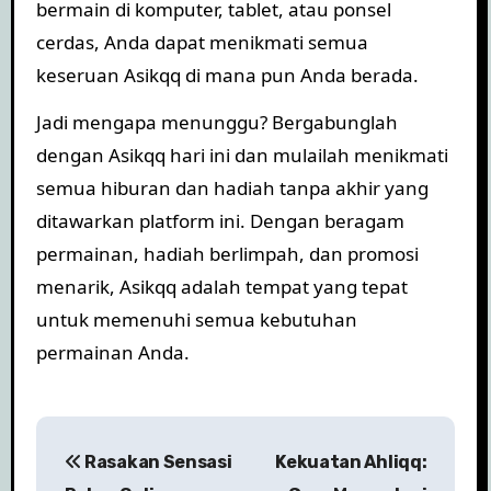
bermain di komputer, tablet, atau ponsel
cerdas, Anda dapat menikmati semua
keseruan Asikqq di mana pun Anda berada.
Jadi mengapa menunggu? Bergabunglah
dengan Asikqq hari ini dan mulailah menikmati
semua hiburan dan hadiah tanpa akhir yang
ditawarkan platform ini. Dengan beragam
permainan, hadiah berlimpah, dan promosi
menarik, Asikqq adalah tempat yang tepat
untuk memenuhi semua kebutuhan
permainan Anda.
P
Rasakan Sensasi
Kekuatan Ahliqq:
o