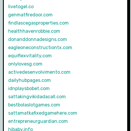
livetogel.co
genmatfiredoor.com
findlascegasproperties.com
healthhavenrobbie.com
donanddonnadesigns.com
eagleoneconstructiontx.com
equiflexvitality.com
onlylovesg.com
activedesenvolvimento.com
dailyhubpages.com
idnplaysbobet.com
sattakingvikidadacall.com
bestbolaslotgames.com
sattamatkafixedgamehere.com
entrepreneurguardian.com
hibaby.info