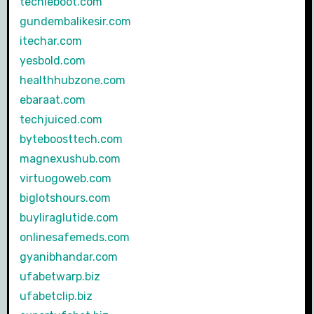
techieboot.com
gundembalikesir.com
itechar.com
yesbold.com
healthhubzone.com
ebaraat.com
techjuiced.com
byteboosttech.com
magnexushub.com
virtuogoweb.com
biglotshours.com
buyliraglutide.com
onlinesafemeds.com
gyanibhandar.com
ufabetwarp.biz
ufabetclip.biz