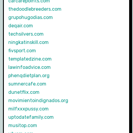
carcarepoints.com
thedoodlebreeders.com
grupohugodias.com
deqair.com
techsilvers.com
ningkatinskill.com
fivsport.com
templatedzine.com
lawinfoadvice.com
phenqdietplan.org
sumnercafe.com
dunetflix.com
movimientoindignados.org
milfxxxpussy.com
uptodatefamily.com
musitop.com