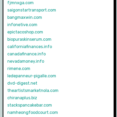
fjmnxga.com
saigonstartransport.com
bangmaxwin.com
infonetive.com
epictacoshop.com
biopuraskinserum.com
californiafinances.info
canadafinance.info
nevadamoney.info
rimene.com
ledepanneur-pigalle.com
dvd-digest.net
theartistsmarketnola.com
chiranaplus.biz
stackspancakebar.com
namheongfoodcourt.com