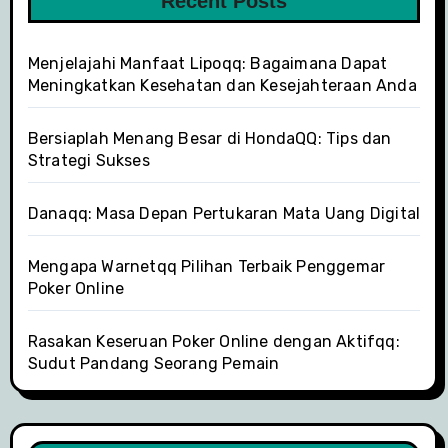
Recent Posts
n
Menjelajahi Manfaat Lipoqq: Bagaimana Dapat
Meningkatkan Kesehatan dan Kesejahteraan Anda
Bersiaplah Menang Besar di HondaQQ: Tips dan
Strategi Sukses
Danaqq: Masa Depan Pertukaran Mata Uang Digital
Mengapa Warnetqq Pilihan Terbaik Penggemar
Poker Online
Rasakan Keseruan Poker Online dengan Aktifqq:
Sudut Pandang Seorang Pemain