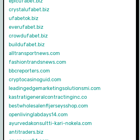
epicufabet.biz
crystalufabet.biz
ufabetok.biz
everufabet.biz
crowdufabet.biz
buildufabet.biz
alltransportnews.com
fashiontrandsnews.com
bbcreporters.com
cryptocasinoguid.com
leadingedgemarketingsolutionsmi.com
kastratigeneralcontractinginc.co
bestwholesalenfljerseysshop.com
openlivinglabdays14.com
ayurvedakonsultti-kari-nokela.com
antitraders.biz