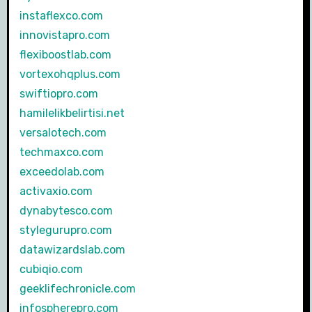
instaflexco.com
innovistapro.com
flexiboostlab.com
vortexohqplus.com
swiftiopro.com
hamilelikbelirtisi.net
versalotech.com
techmaxco.com
exceedolab.com
activaxio.com
dynabytesco.com
stylegurupro.com
datawizardslab.com
cubiqio.com
geeklifechronicle.com
infospherepro.com