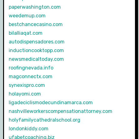
paperwashington.com
weedemup.com
bestchancecasino.com
bilalliaqat.com
autodispensadores.com
inductioncooktopp.com
newsmedicaltoday.com
roofingnevada.info
magconnectx.com
synexispro.com
holayomi.com
ligadeciclismodecundinamarca.com
nashvilleworkerscompensationattorney.com
holyfamilycathedralschool.org
londonkiddy.com
ufabetcoaching.biz