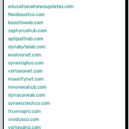
educationalnewsupdates.com
flexiboostco.com
boostioweb.com
zephyrushub.com
optipathlab.com
dynabytelab.com
evolvionet.com
synexisplus.com
vortexonet.com
maxxifynet.com
innovexahub.com
dynacorelab.com
synexistechco.com
truvivopro.com
vividusco.com
vortexahq.com