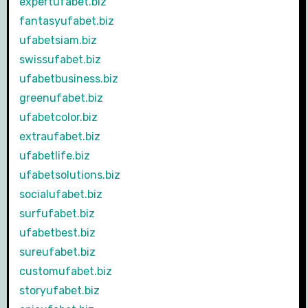
expertufabet.biz
fantasyufabet.biz
ufabetsiam.biz
swissufabet.biz
ufabetbusiness.biz
greenufabet.biz
ufabetcolor.biz
extraufabet.biz
ufabetlife.biz
ufabetsolutions.biz
socialufabet.biz
surfufabet.biz
ufabetbest.biz
sureufabet.biz
customufabet.biz
storyufabet.biz