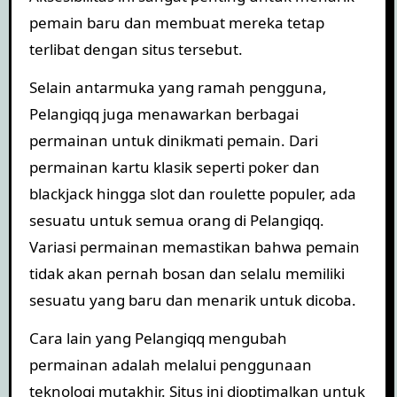
pemain baru dan membuat mereka tetap
terlibat dengan situs tersebut.
Selain antarmuka yang ramah pengguna,
Pelangiqq juga menawarkan berbagai
permainan untuk dinikmati pemain. Dari
permainan kartu klasik seperti poker dan
blackjack hingga slot dan roulette populer, ada
sesuatu untuk semua orang di Pelangiqq.
Variasi permainan memastikan bahwa pemain
tidak akan pernah bosan dan selalu memiliki
sesuatu yang baru dan menarik untuk dicoba.
Cara lain yang Pelangiqq mengubah
permainan adalah melalui penggunaan
teknologi mutakhir. Situs ini dioptimalkan untuk