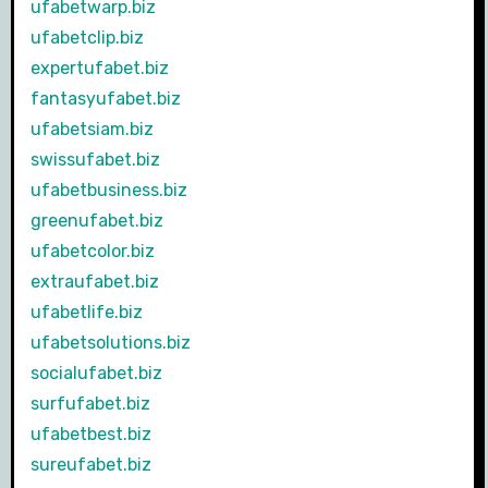
ufabetwarp.biz
ufabetclip.biz
expertufabet.biz
fantasyufabet.biz
ufabetsiam.biz
swissufabet.biz
ufabetbusiness.biz
greenufabet.biz
ufabetcolor.biz
extraufabet.biz
ufabetlife.biz
ufabetsolutions.biz
socialufabet.biz
surfufabet.biz
ufabetbest.biz
sureufabet.biz