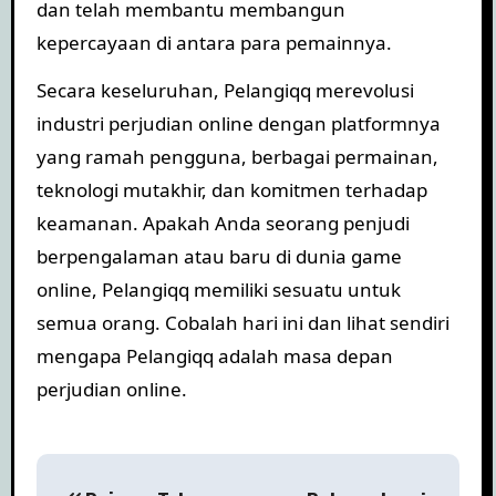
dan telah membantu membangun
kepercayaan di antara para pemainnya.
Secara keseluruhan, Pelangiqq merevolusi
industri perjudian online dengan platformnya
yang ramah pengguna, berbagai permainan,
teknologi mutakhir, dan komitmen terhadap
keamanan. Apakah Anda seorang penjudi
berpengalaman atau baru di dunia game
online, Pelangiqq memiliki sesuatu untuk
semua orang. Cobalah hari ini dan lihat sendiri
mengapa Pelangiqq adalah masa depan
perjudian online.
P