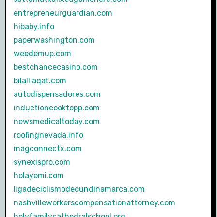
entrepreneurguardian.com
hibaby.info
paperwashington.com
weedemup.com
bestchancecasino.com
bilalliaqat.com
autodispensadores.com
inductioncooktopp.com
newsmedicaltoday.com
roofingnevada.info
magconnectx.com
synexispro.com
holayomi.com
ligadeciclismodecundinamarca.com
nashvilleworkerscompensationattorney.com
holyfamilycathedralschool.org