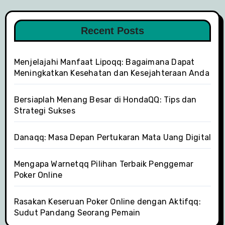
o
n
Recent Posts
Menjelajahi Manfaat Lipoqq: Bagaimana Dapat
Meningkatkan Kesehatan dan Kesejahteraan Anda
Bersiaplah Menang Besar di HondaQQ: Tips dan
Strategi Sukses
Danaqq: Masa Depan Pertukaran Mata Uang Digital
Mengapa Warnetqq Pilihan Terbaik Penggemar
Poker Online
Rasakan Keseruan Poker Online dengan Aktifqq:
Sudut Pandang Seorang Pemain