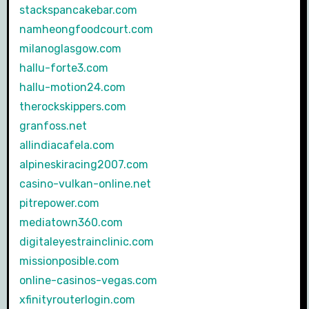
stackspancakebar.com
namheongfoodcourt.com
milanoglasgow.com
hallu-forte3.com
hallu-motion24.com
therockskippers.com
granfoss.net
allindiacafela.com
alpineskiracing2007.com
casino-vulkan-online.net
pitrepower.com
mediatown360.com
digitaleyestrainclinic.com
missionposible.com
online-casinos-vegas.com
xfinityrouterlogin.com