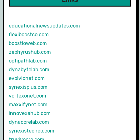
educationalnewsupdates.com
flexiboostco.com
boostioweb.com
zephyrushub.com
optipathlab.com
dynabytelab.com
evolvionet.com
synexisplus.com
vortexonet.com
maxxifynet.com
innovexahub.com
dynacorelab.com
synexistechco.com
truvivopro.com