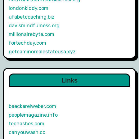
londonkiddy.com
ufabetcoaching.biz
davismindfulness.org
millionairebyte.com
fortechday.com
getcaminorealestateusa.xyz
Links
baeckereiweber.com
peoplemagazine.info
techashes.com
canyouwash.co