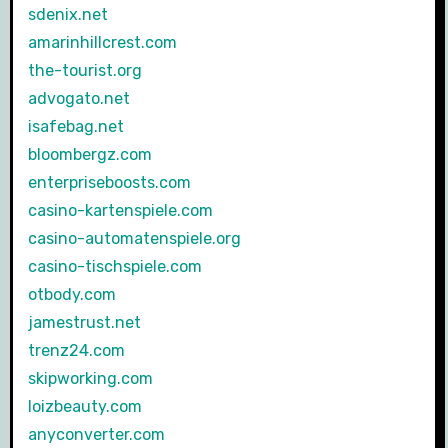
sdenix.net
amarinhillcrest.com
the-tourist.org
advogato.net
isafebag.net
bloombergz.com
enterpriseboosts.com
casino-kartenspiele.com
casino-automatenspiele.org
casino-tischspiele.com
otbody.com
jamestrust.net
trenz24.com
skipworking.com
loizbeauty.com
anyconverter.com