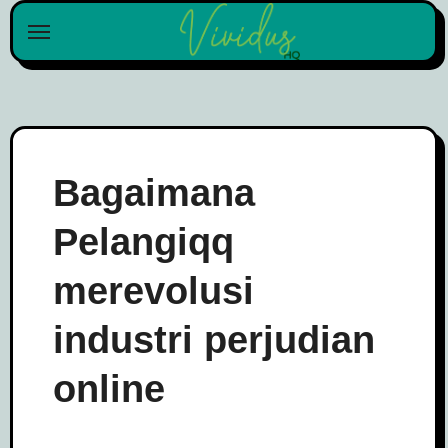
Skip
to
content
Bagaimana
Pelangiqq
merevolusi
industri perjudian
online