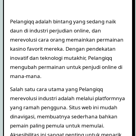
Pelangiqq adalah bintang yang sedang naik
daun di industri perjudian online, dan
merevolusi cara orang memainkan permainan
kasino favorit mereka. Dengan pendekatan
inovatif dan teknologi mutakhir, Pelangiqq
mengubah permainan untuk penjudi online di
mana-mana.
Salah satu cara utama yang Pelangiqq
merevolusi industri adalah melalui platformnya
yang ramah pengguna. Situs web ini mudah
dinavigasi, membuatnya sederhana bahkan
pemain paling pemula untuk memulai.
Aksesibilitas ini sangat penting untuk menarik