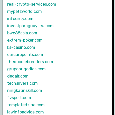
real-crypto-services.com
mypetzworld.com
infounty.com
investparaguay-eu.com
bwc88asia.com
extrem-poker.com
ks-casino.com
carcarepoints.com
thedoodlebreeders.com
grupohugodias.com
deqair.com
techsilvers.com
ningkatinskill.com
fivsport.com
templatedzine.com
lawinfoadvice.com