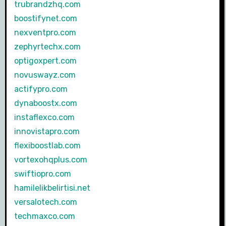
trubrandzhq.com
boostifynet.com
nexventpro.com
zephyrtechx.com
optigoxpert.com
novuswayz.com
actifypro.com
dynaboostx.com
instaflexco.com
innovistapro.com
flexiboostlab.com
vortexohqplus.com
swiftiopro.com
hamilelikbelirtisi.net
versalotech.com
techmaxco.com