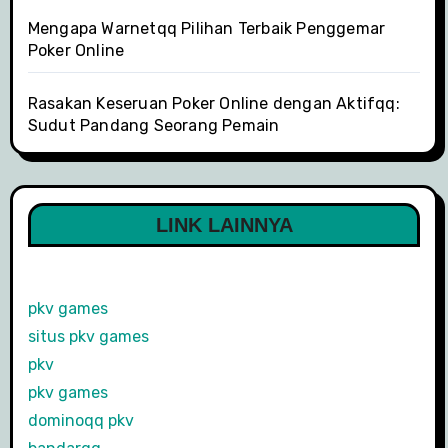
Mengapa Warnetqq Pilihan Terbaik Penggemar
Poker Online
Rasakan Keseruan Poker Online dengan Aktifqq:
Sudut Pandang Seorang Pemain
LINK LAINNYA
pkv games
situs pkv games
pkv
pkv games
dominoqq pkv