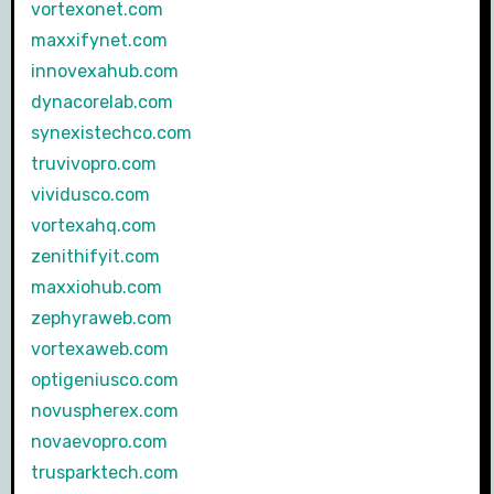
vortexonet.com
maxxifynet.com
innovexahub.com
dynacorelab.com
synexistechco.com
truvivopro.com
vividusco.com
vortexahq.com
zenithifyit.com
maxxiohub.com
zephyraweb.com
vortexaweb.com
optigeniusco.com
novuspherex.com
novaevopro.com
trusparktech.com