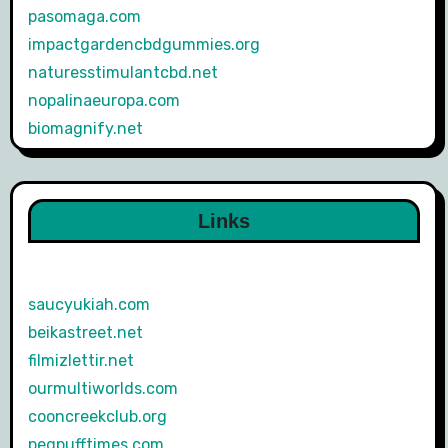
pasomaga.com
impactgardencbdgummies.org
naturesstimulantcbd.net
nopalinaeuropa.com
biomagnify.net
Links
saucyukiah.com
beikastreet.net
filmizlettir.net
ourmultiworlds.com
cooncreekclub.org
pegpufftimes.com