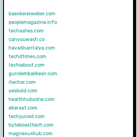
baeckereiweber.com
peoplemagazine.info
techashes.com
canyouwash.co
havadisantalya.com
techdtimes.com
techieboot.com
gundembalikesir.com
itechar.com
yesbold.com
healthhubzone.com
ebaraat.com
techjuiced.com
byteboosttech.com
magnexushub.com