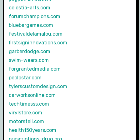
celestia-arts.com
forumchampions.com
bluebargames.com
festivaldelamalou.com
firstsigninnovations.com
garberdodge.com
swim-wears.com
forgrantedmedia.com
peolpstar.com
tylerscustomdesign.com
carworksonline.com
techtimesss.com
virylstore.com
motorstell.com
health150years.com
prescriptions-drug.org