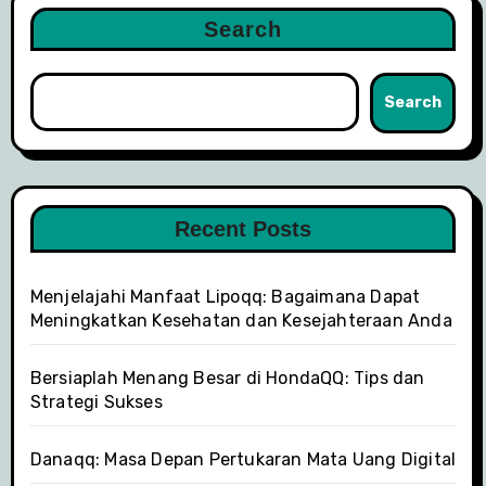
i
Search
g
a
Search
t
i
o
Recent Posts
n
Menjelajahi Manfaat Lipoqq: Bagaimana Dapat
Meningkatkan Kesehatan dan Kesejahteraan Anda
Bersiaplah Menang Besar di HondaQQ: Tips dan
Strategi Sukses
Danaqq: Masa Depan Pertukaran Mata Uang Digital