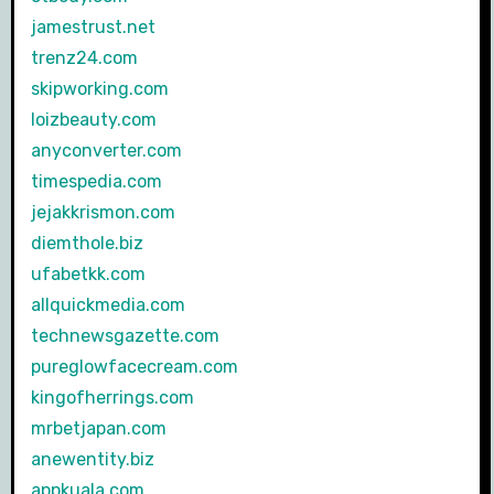
jamestrust.net
trenz24.com
skipworking.com
loizbeauty.com
anyconverter.com
timespedia.com
jejakkrismon.com
diemthole.biz
ufabetkk.com
allquickmedia.com
technewsgazette.com
pureglowfacecream.com
kingofherrings.com
mrbetjapan.com
anewentity.biz
appkuala.com