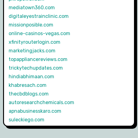
mediatown360.com
digitaleyestrainclinic.com
missionposible.com
online-casinos-vegas.com
xfinityrouterlogin.com
marketingjacks.com
topappliancereviews.com
trickytechupdates.com
hindiabhimaan.com
khabresach.com
thecbdblogs.com
autoresearchchemicals.com
apnabusinesskaro.com
suleckiego.com