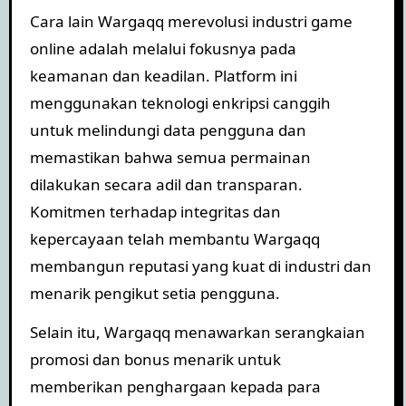
Cara lain Wargaqq merevolusi industri game
online adalah melalui fokusnya pada
keamanan dan keadilan. Platform ini
menggunakan teknologi enkripsi canggih
untuk melindungi data pengguna dan
memastikan bahwa semua permainan
dilakukan secara adil dan transparan.
Komitmen terhadap integritas dan
kepercayaan telah membantu Wargaqq
membangun reputasi yang kuat di industri dan
menarik pengikut setia pengguna.
Selain itu, Wargaqq menawarkan serangkaian
promosi dan bonus menarik untuk
memberikan penghargaan kepada para