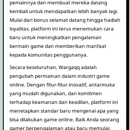
pemainnya dan membuat mereka datang
kembali untuk mendapatkan lebih banyak lagi.
Mulai dari bonus selamat datang hingga hadiah
loyalitas, platform ini terus menemukan cara
baru untuk meningkatkan pengalaman
bermain game dan memberikan manfaat
kepada komunitas penggunanya.
Secara keseluruhan, Wargaqq adalah
pengubah permainan dalam industri game
online. Dengan fitur-fitur inovatif, antarmuka
yang mudah digunakan, dan komitmen
terhadap keamanan dan keadilan, platform ini
menetapkan standar baru mengenai apa yang
bisa dilakukan game online. Baik Anda seorang
gamer berpengalaman atau baru memulai,