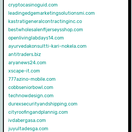
cryptocasinoguid.com
leadingedgemarketingsolutionsmi.com
kastratigeneralcontractinginc.co
bestwholesalenfljerseysshop.com
openlivinglabdays14.com
ayurvedakonsultti-kari-nokela.com
antitraders.biz
aryanews24.com
xscape-it.com
777azino-mobile.com
cobbseniorbowl.com
technowdesign.com
durexsecurityandshipping.com
cityroofingandplannig.com
ivdabergasa.com
juyultadesga.com