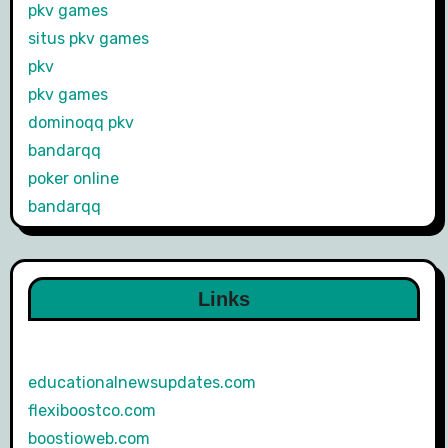
pkv games
situs pkv games
pkv
pkv games
dominoqq pkv
bandarqq
poker online
bandarqq
Links
educationalnewsupdates.com
flexiboostco.com
boostioweb.com