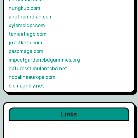
nungkub.com
anotherindian.com
xylemcider.com
taniaetiago.com
juzfitketo.com
pasomaga.com
impactgardencbdgummies.org
naturesstimulantcbd.net
nopalinaeuropa.com
biomagnify.net
Links