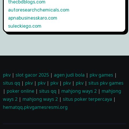
thecbdblogs.com
autoresearchchemicals.com
apnabusinesskaro.com
suleckiego.com
pkv
|
slot gacor 2025
|
agen judi bola
|
pkv games
|
situs qq
|
pkv
|
pkv
|
pkv
|
pkv
|
pkv
|
situs pkv games
|
poker online
|
situs qq
|
mahjong ways 2
|
mahjong
ways 2
|
mahjong ways 2
|
situs poker terpercaya
|
hematqq.pkvgamesresmi.org