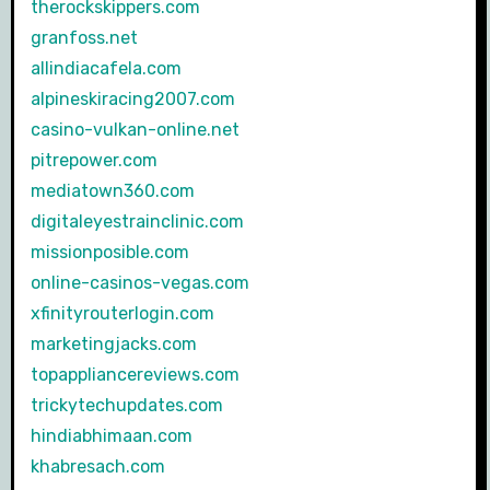
therockskippers.com
granfoss.net
allindiacafela.com
alpineskiracing2007.com
casino-vulkan-online.net
pitrepower.com
mediatown360.com
digitaleyestrainclinic.com
missionposible.com
online-casinos-vegas.com
xfinityrouterlogin.com
marketingjacks.com
topappliancereviews.com
trickytechupdates.com
hindiabhimaan.com
khabresach.com