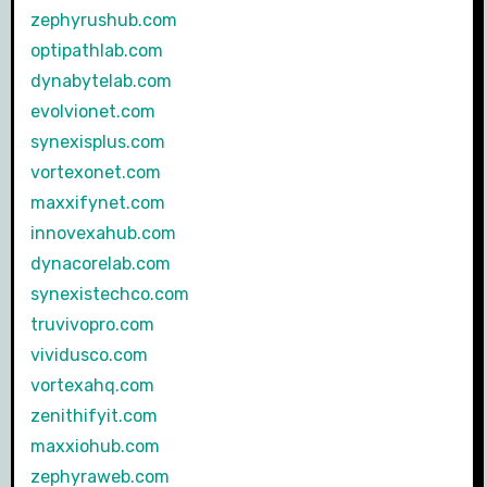
zephyrushub.com
optipathlab.com
dynabytelab.com
evolvionet.com
synexisplus.com
vortexonet.com
maxxifynet.com
innovexahub.com
dynacorelab.com
synexistechco.com
truvivopro.com
vividusco.com
vortexahq.com
zenithifyit.com
maxxiohub.com
zephyraweb.com