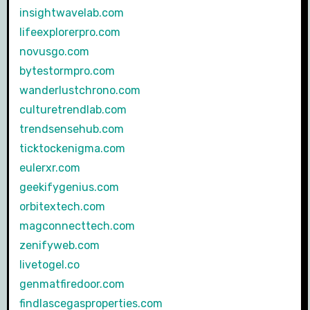
insightwavelab.com
lifeexplorerpro.com
novusgo.com
bytestormpro.com
wanderlustchrono.com
culturetrendlab.com
trendsensehub.com
ticktockenigma.com
eulerxr.com
geekifygenius.com
orbitextech.com
magconnecttech.com
zenifyweb.com
livetogel.co
genmatfiredoor.com
findlascegasproperties.com