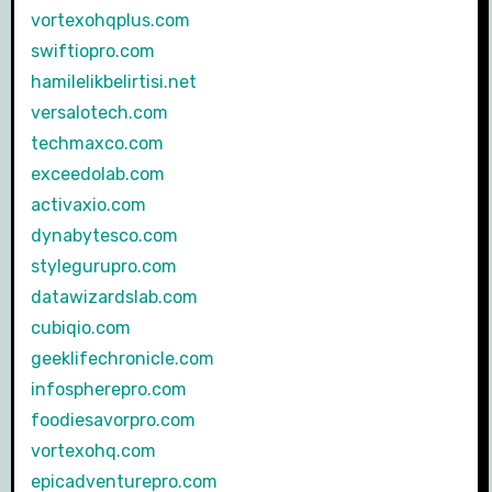
vortexohqplus.com
swiftiopro.com
hamilelikbelirtisi.net
versalotech.com
techmaxco.com
exceedolab.com
activaxio.com
dynabytesco.com
stylegurupro.com
datawizardslab.com
cubiqio.com
geeklifechronicle.com
infospherepro.com
foodiesavorpro.com
vortexohq.com
epicadventurepro.com