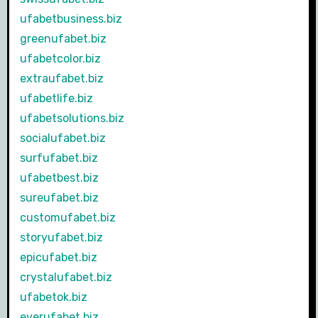
ufabetbusiness.biz
greenufabet.biz
ufabetcolor.biz
extraufabet.biz
ufabetlife.biz
ufabetsolutions.biz
socialufabet.biz
surfufabet.biz
ufabetbest.biz
sureufabet.biz
customufabet.biz
storyufabet.biz
epicufabet.biz
crystalufabet.biz
ufabetok.biz
everufabet.biz