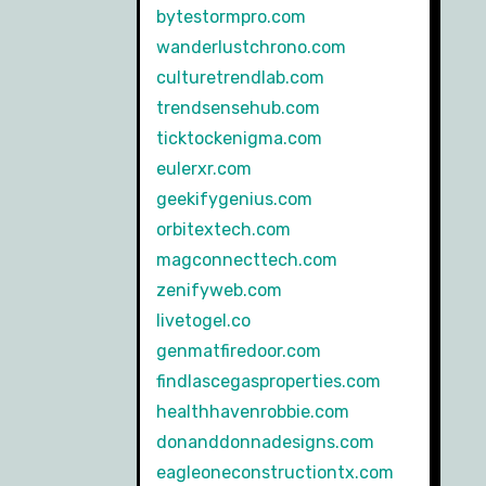
bytestormpro.com
wanderlustchrono.com
culturetrendlab.com
trendsensehub.com
ticktockenigma.com
eulerxr.com
geekifygenius.com
orbitextech.com
magconnecttech.com
zenifyweb.com
livetogel.co
genmatfiredoor.com
findlascegasproperties.com
healthhavenrobbie.com
donanddonnadesigns.com
eagleoneconstructiontx.com