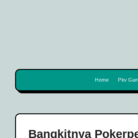
Skip
to
content
Home
Pkv Ga
Bangkitnya Pokerp