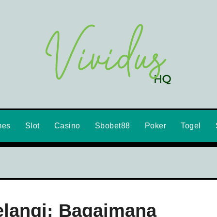
mes
Slot
Casino
Sbobet88
Poker
Togel
elangi: Bagaimana