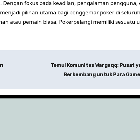
at. Dengan fokus pada keadilan, pengalaman pengguna,
menjadi pilihan utama bagi penggemar poker di seluruh
an atau pemain biasa, Pokerpelangi memiliki sesuatu 
an
Temui Komunitas Wargaqq: Pusat y
Berkembang untuk Para Gam