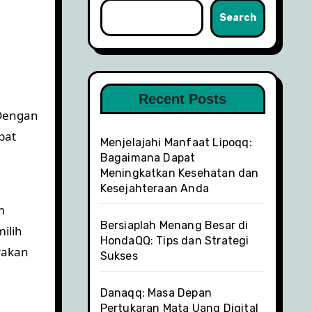
Search
Recent Posts
 Dengan
pat
Menjelajahi Manfaat Lipoqq:
Bagaimana Dapat
Meningkatkan Kesehatan dan
Kesejahteraan Anda
m
Bersiaplah Menang Besar di
ilih
HondaQQ: Tips dan Strategi
rakan
Sukses
Danaqq: Masa Depan
Pertukaran Mata Uang Digital