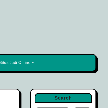
Situs Judi Online
Search