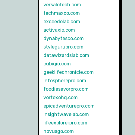
versalotech.com
techmaxco.com
exceedolab.com
activaxio.com
dynabytesco.com
stylegurupro.com
datawizardslab.com
cubiqio.com
geeklifechronicle.com
infospherepro.com
foodiesavorpro.com
vortexohq.com
epicadventurepro.com
insightwavelab.com
lifeexplorerpro.com
novusgo.com