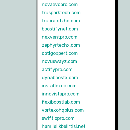
novaevopro.com
trusparktech.com
trubrandzhq.com
boostifynet.com
nexventpro.com
zephyrtechx.com
optigoxpert.com
novuswayz.com
actifypro.com
dynaboostx.com
instaflexco.com
innovistapro.com
flexiboostlab.com
vortexohqplus.com
swiftiopro.com
hamilelikbelirtisi.net