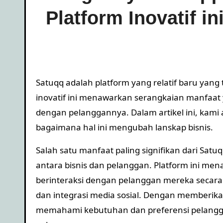
Platform Inovatif in
Satuqq adalah platform yang relatif baru yang
inovatif ini menawarkan serangkaian manfaat y
dengan pelanggannya. Dalam artikel ini, ka
bagaimana hal ini mengubah lanskap bisnis.
Salah satu manfaat paling signifikan dari S
antara bisnis dan pelanggan. Platform ini me
berinteraksi dengan pelanggan mereka secara 
dan integrasi media sosial. Dengan memberika
memahami kebutuhan dan preferensi pelangga