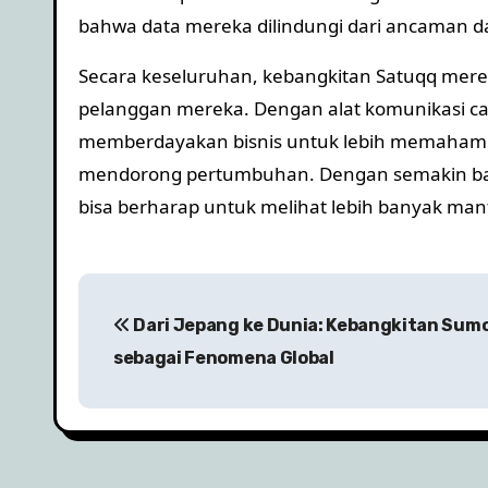
bahwa data mereka dilindungi dari ancaman 
Secara keseluruhan, kebangkitan Satuqq merevo
pelanggan mereka. Dengan alat komunikasi ca
memberdayakan bisnis untuk lebih memahami
mendorong pertumbuhan. Dengan semakin banya
bisa berharap untuk melihat lebih banyak ma
P
Dari Jepang ke Dunia: Kebangkitan Sum
o
sebagai Fenomena Global
s
t
n