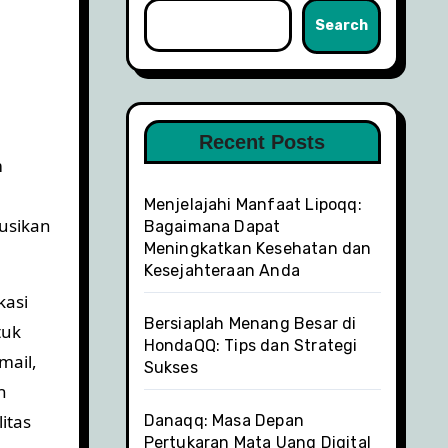
Search
Recent Posts
m
Menjelajahi Manfaat Lipoqq:
usikan
Bagaimana Dapat
Meningkatkan Kesehatan dan
Kesejahteraan Anda
kasi
Bersiaplah Menang Besar di
tuk
HondaQQ: Tips dan Strategi
mail,
Sukses
h
itas
Danaqq: Masa Depan
Pertukaran Mata Uang Digital