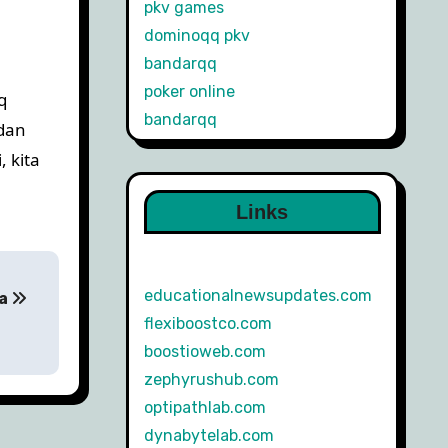
pkv games
dominoqq pkv
bandarqq
poker online
q
bandarqq
dan
 kita
Links
educationalnewsupdates.com
ia
flexiboostco.com
boostioweb.com
zephyrushub.com
optipathlab.com
dynabytelab.com