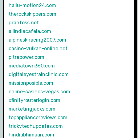
hallu-motion24.com
therockskippers.com
granfoss.net
allindiacafela.com
alpineskiracing2007.com
casino-vulkan-online.net
pitrepower.com
mediatown360.com
digitaleyestrainclinic.com
missionposible.com
online-casinos-vegas.com
xfinityrouterlogin.com
marketingjacks.com
topappliancereviews.com
trickytechupdates.com
hindiabhimaan.com