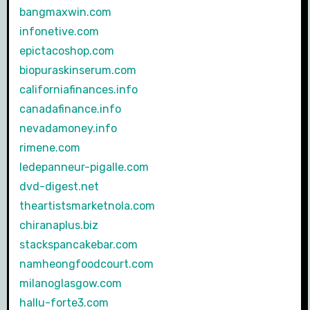
bangmaxwin.com
infonetive.com
epictacoshop.com
biopuraskinserum.com
californiafinances.info
canadafinance.info
nevadamoney.info
rimene.com
ledepanneur-pigalle.com
dvd-digest.net
theartistsmarketnola.com
chiranaplus.biz
stackspancakebar.com
namheongfoodcourt.com
milanoglasgow.com
hallu-forte3.com