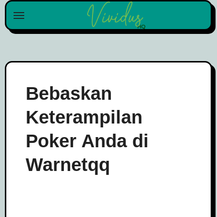
Skip
to
content
Bebaskan
Keterampilan
Poker Anda di
Warnetqq