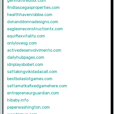
genmatfiredoor.com
findlascegasproperties.com
healthhavenrobbie.com
donanddonnadesigns.com
eagleoneconstructiontx.com
equiflexvitality.com
onlylovesg.com
activedesenvolvimento.com
dailyhubpages.com
idnplaysbobet.com
sattakingvikidadacall.com
bestbolaslotgames.com
sattamatkafixedgamehere.com
entrepreneurguardian.com
hibaby.info
paperwashington.com