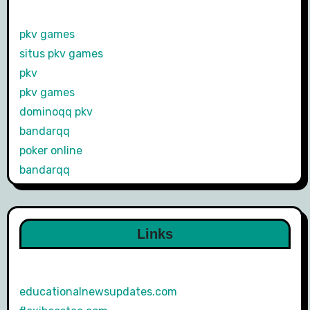
pkv games
situs pkv games
pkv
pkv games
dominoqq pkv
bandarqq
poker online
bandarqq
Links
educationalnewsupdates.com