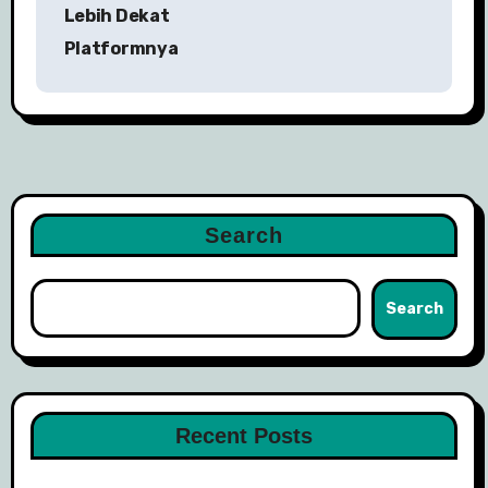
Lebih Dekat
n
Platformnya
a
v
i
g
Search
a
t
Search
i
o
n
Recent Posts