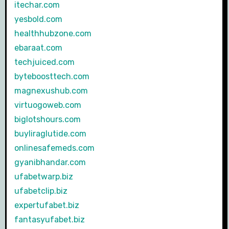
itechar.com
yesbold.com
healthhubzone.com
ebaraat.com
techjuiced.com
byteboosttech.com
magnexushub.com
virtuogoweb.com
biglotshours.com
buyliraglutide.com
onlinesafemeds.com
gyanibhandar.com
ufabetwarp.biz
ufabetclip.biz
expertufabet.biz
fantasyufabet.biz