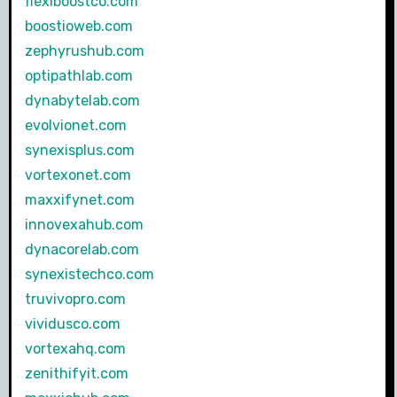
flexiboostco.com
boostioweb.com
zephyrushub.com
optipathlab.com
dynabytelab.com
evolvionet.com
synexisplus.com
vortexonet.com
maxxifynet.com
innovexahub.com
dynacorelab.com
synexistechco.com
truvivopro.com
vividusco.com
vortexahq.com
zenithifyit.com