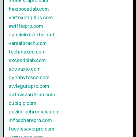
innovistapro.com
flexiboostlab.com
vortexohqplus.com
swiftiopro.com
hamilelikbelirtisi.net
versalotech.com
techmaxco.com
exceedolab.com
activaxio.com
dynabytesco.com
stylegurupro.com
datawizardslab.com
cubiqio.com
geeklifechronicle.com
infospherepro.com
foodiesavorpro.com