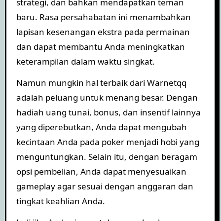
strategi, dan bahkan mendapatkan teman
baru. Rasa persahabatan ini menambahkan
lapisan kesenangan ekstra pada permainan
dan dapat membantu Anda meningkatkan
keterampilan dalam waktu singkat.
Namun mungkin hal terbaik dari Warnetqq
adalah peluang untuk menang besar. Dengan
hadiah uang tunai, bonus, dan insentif lainnya
yang diperebutkan, Anda dapat mengubah
kecintaan Anda pada poker menjadi hobi yang
menguntungkan. Selain itu, dengan beragam
opsi pembelian, Anda dapat menyesuaikan
gameplay agar sesuai dengan anggaran dan
tingkat keahlian Anda.