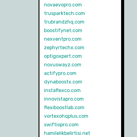
novaevopro.com
trusparktech.com
trubrandzhq.com
boostifynet.com
nexventpro.com
zephyrtechx.com
optigoxpert.com
novuswayz.com
actifypro.com
dynaboostx.com
instaflexco.com
innovistapro.com
flexiboostlab.com
vortexohqplus.com
swiftiopro.com
hamilelikbelirtisi.net