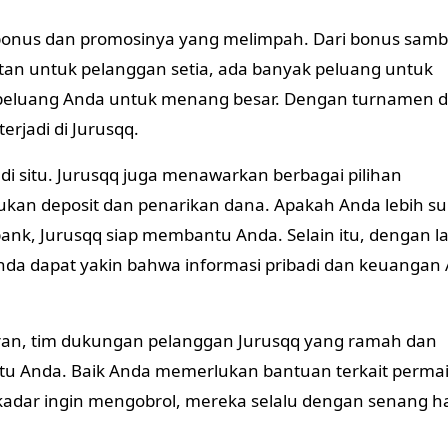
h bonus dan promosinya yang melimpah. Dari bonus sam
tan untuk pelanggan setia, ada banyak peluang untuk
peluang Anda untuk menang besar. Dengan turnamen 
erjadi di Jurusqq.
i situ. Jurusqq juga menawarkan berbagai pilihan
n deposit dan penarikan dana. Apakah Anda lebih su
 bank, Jurusqq siap membantu Anda. Selain itu, dengan l
nda dapat yakin bahwa informasi pribadi dan keuangan
iran, tim dukungan pelanggan Jurusqq yang ramah dan
u Anda. Baik Anda memerlukan bantuan terkait perma
kadar ingin mengobrol, mereka selalu dengan senang ha