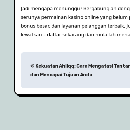
Jadi mengapa menunggu? Bergabunglah dengan
serunya permainan kasino online yang belum
bonus besar, dan layanan pelanggan terbaik, 
lewatkan – daftar sekarang dan mulailah men
P
Kekuatan Ahliqq: Cara Mengatasi Tanta
o
dan Mencapai Tujuan Anda
s
t
n
a
v