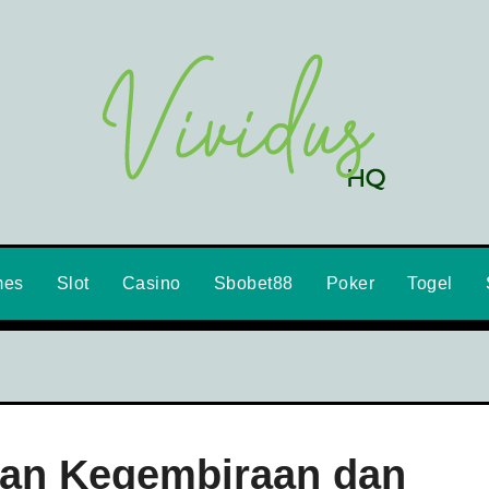
mes
Slot
Casino
Sbobet88
Poker
Togel
an Kegembiraan dan