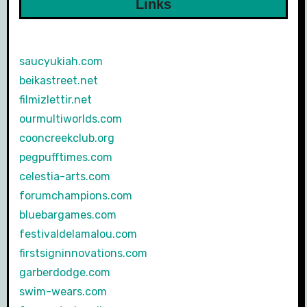
Links
saucyukiah.com
beikastreet.net
filmizlettir.net
ourmultiworlds.com
cooncreekclub.org
pegpufftimes.com
celestia-arts.com
forumchampions.com
bluebargames.com
festivaldelamalou.com
firstsigninnovations.com
garberdodge.com
swim-wears.com