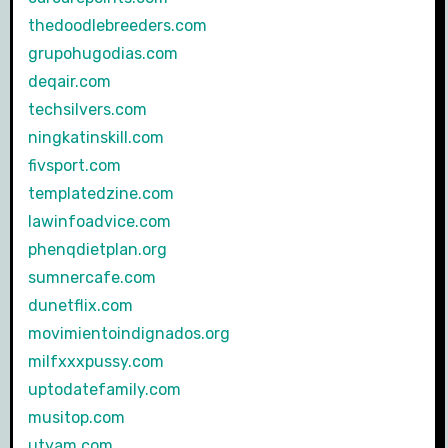
thedoodlebreeders.com
grupohugodias.com
deqair.com
techsilvers.com
ningkatinskill.com
fivsport.com
templatedzine.com
lawinfoadvice.com
phenqdietplan.org
sumnercafe.com
dunetflix.com
movimientoindignados.org
milfxxxpussy.com
uptodatefamily.com
musitop.com
utyam.com