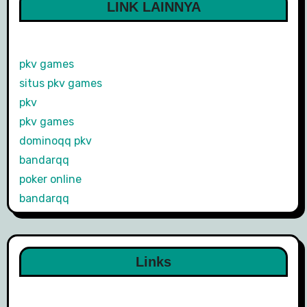
LINK LAINNYA
pkv games
situs pkv games
pkv
pkv games
dominoqq pkv
bandarqq
poker online
bandarqq
Links