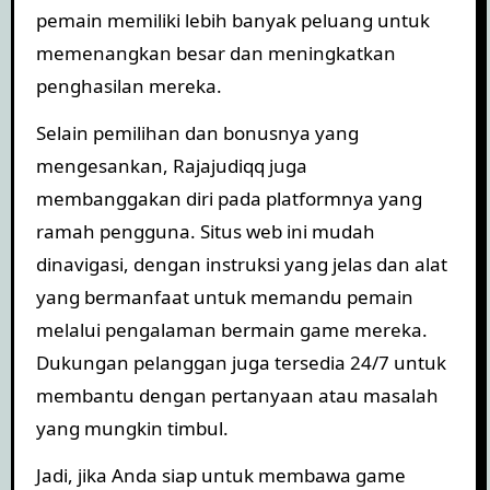
pemain memiliki lebih banyak peluang untuk
memenangkan besar dan meningkatkan
penghasilan mereka.
Selain pemilihan dan bonusnya yang
mengesankan, Rajajudiqq juga
membanggakan diri pada platformnya yang
ramah pengguna. Situs web ini mudah
dinavigasi, dengan instruksi yang jelas dan alat
yang bermanfaat untuk memandu pemain
melalui pengalaman bermain game mereka.
Dukungan pelanggan juga tersedia 24/7 untuk
membantu dengan pertanyaan atau masalah
yang mungkin timbul.
Jadi, jika Anda siap untuk membawa game