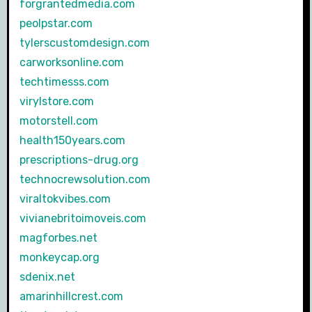
forgrantedmedia.com
peolpstar.com
tylerscustomdesign.com
carworksonline.com
techtimesss.com
virylstore.com
motorstell.com
health150years.com
prescriptions-drug.org
technocrewsolution.com
viraltokvibes.com
vivianebritoimoveis.com
magforbes.net
monkeycap.org
sdenix.net
amarinhillcrest.com