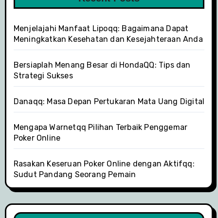
n
Menjelajahi Manfaat Lipoqq: Bagaimana Dapat
Meningkatkan Kesehatan dan Kesejahteraan Anda
Bersiaplah Menang Besar di HondaQQ: Tips dan
Strategi Sukses
Danaqq: Masa Depan Pertukaran Mata Uang Digital
Mengapa Warnetqq Pilihan Terbaik Penggemar
Poker Online
Rasakan Keseruan Poker Online dengan Aktifqq:
Sudut Pandang Seorang Pemain