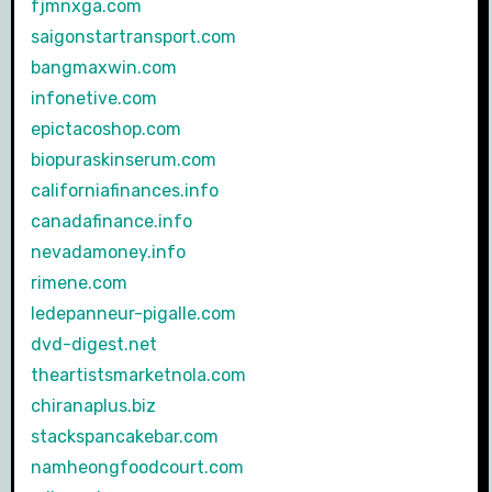
fjmnxga.com
saigonstartransport.com
bangmaxwin.com
infonetive.com
epictacoshop.com
biopuraskinserum.com
californiafinances.info
canadafinance.info
nevadamoney.info
rimene.com
ledepanneur-pigalle.com
dvd-digest.net
theartistsmarketnola.com
chiranaplus.biz
stackspancakebar.com
namheongfoodcourt.com