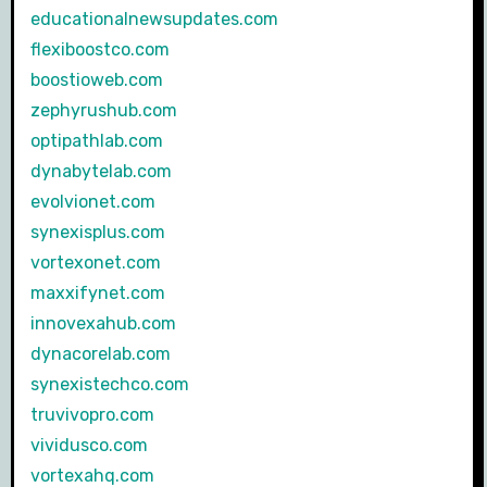
educationalnewsupdates.com
flexiboostco.com
boostioweb.com
zephyrushub.com
optipathlab.com
dynabytelab.com
evolvionet.com
synexisplus.com
vortexonet.com
maxxifynet.com
innovexahub.com
dynacorelab.com
synexistechco.com
truvivopro.com
vividusco.com
vortexahq.com