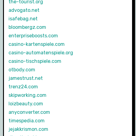
the-tourist.org
advogato.net
isafebag.net
bloombergz.com
enterpriseboosts.com
casino-kartenspiele.com
casino-automatenspiele.org
casino-tischspiele.com
otbody.com
jamestrust.net
trenz24.com
skipworking.com
loizbeauty.com
anyconverter.com
timespedia.com
jejakkrismon.com