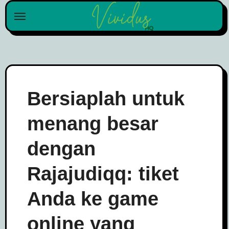
Skip
to
content
Bersiaplah untuk
menang besar
dengan
Rajajudiqq: tiket
Anda ke game
online yang