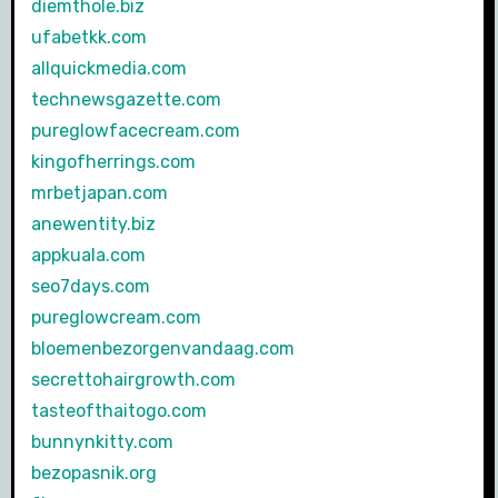
diemthole.biz
ufabetkk.com
allquickmedia.com
technewsgazette.com
pureglowfacecream.com
kingofherrings.com
mrbetjapan.com
anewentity.biz
appkuala.com
seo7days.com
pureglowcream.com
bloemenbezorgenvandaag.com
secrettohairgrowth.com
tasteofthaitogo.com
bunnynkitty.com
bezopasnik.org