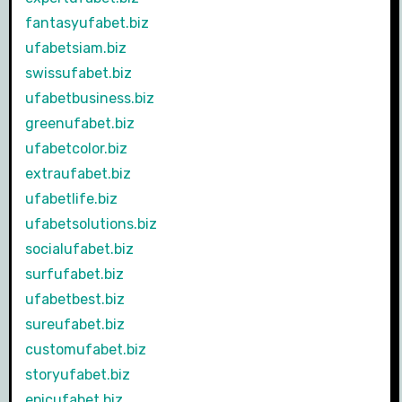
fantasyufabet.biz
ufabetsiam.biz
swissufabet.biz
ufabetbusiness.biz
greenufabet.biz
ufabetcolor.biz
extraufabet.biz
ufabetlife.biz
ufabetsolutions.biz
socialufabet.biz
surfufabet.biz
ufabetbest.biz
sureufabet.biz
customufabet.biz
storyufabet.biz
epicufabet.biz