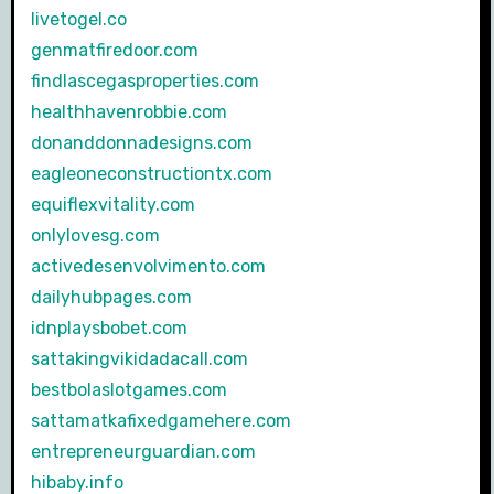
livetogel.co
genmatfiredoor.com
findlascegasproperties.com
healthhavenrobbie.com
donanddonnadesigns.com
eagleoneconstructiontx.com
equiflexvitality.com
onlylovesg.com
activedesenvolvimento.com
dailyhubpages.com
idnplaysbobet.com
sattakingvikidadacall.com
bestbolaslotgames.com
sattamatkafixedgamehere.com
entrepreneurguardian.com
hibaby.info