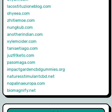
lacostituzioneblog.com
ohyeea.com
zhitiemoe.com
nungkub.com
anotherindian.com
xylemcider.com
taniaetiago.com
juzfitketo.com
pasomaga.com
impactgardencbdgummies.org
naturesstimulantcbd.net
nopalinaeuropa.com
biomagnify.net