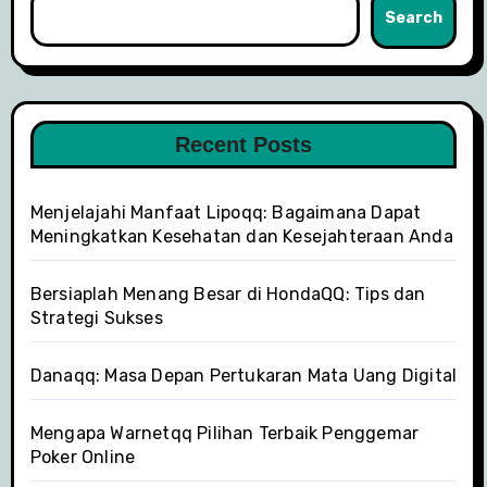
Search
Recent Posts
Menjelajahi Manfaat Lipoqq: Bagaimana Dapat
Meningkatkan Kesehatan dan Kesejahteraan Anda
Bersiaplah Menang Besar di HondaQQ: Tips dan
Strategi Sukses
Danaqq: Masa Depan Pertukaran Mata Uang Digital
Mengapa Warnetqq Pilihan Terbaik Penggemar
Poker Online