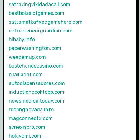
sattakingvikidadacall.com
bestbolaslotgames.com
sattamatkafixedgamehere.com
entrepreneurguardian.com
hibaby.info
paperwashington.com
weedemup.com
bestchancecasino.com
bilalliaqat.com
autodispensadores.com
inductioncooktopp.com
newsmedicaltoday.com
roofingnevada.info
magconnectx.com
synexispro.com
holayomi.com