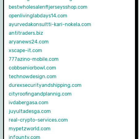
bestwholesalenfljerseysshop.com
openlivinglabdays14.com
ayurvedakonsultti-kari-nokela.com
antitraders.biz
aryanews24.com
xscape-it.com
777azino-mobile.com
cobbseniorbowl.com
technowdesign.com
durexsecurityandshipping.com
cityroofingandplannig.com
ivdabergasa.com
juyultadesga.com
real-crypto-services.com
mypetzworld.com
infounty.com