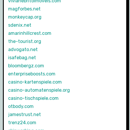
vivianebritoimoveis.com
magforbes.net
monkeycap.org
sdenix.net
amarinhillcrest.com
the-tourist.org
advogato.net
isafebag.net
bloombergz.com
enterpriseboosts.com
casino-kartenspiele.com
casino-automatenspiele.org
casino-tischspiele.com
otbody.com
jamestrust.net
trenz24.com