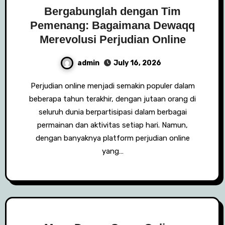
Bergabunglah dengan Tim
Pemenang: Bagaimana Dewaqq
Merevolusi Perjudian Online
admin
July 16, 2026
Perjudian online menjadi semakin populer dalam
beberapa tahun terakhir, dengan jutaan orang di
seluruh dunia berpartisipasi dalam berbagai
permainan dan aktivitas setiap hari. Namun,
dengan banyaknya platform perjudian online
yang…