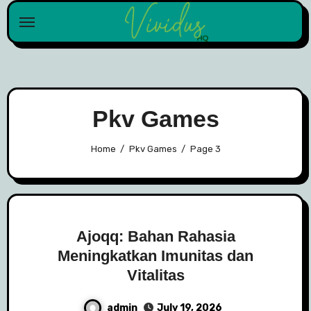
Skip
to
content
Pkv Games
Home
Pkv Games
Page 3
Ajoqq: Bahan Rahasia
Meningkatkan Imunitas dan
Vitalitas
admin
July 19, 2026