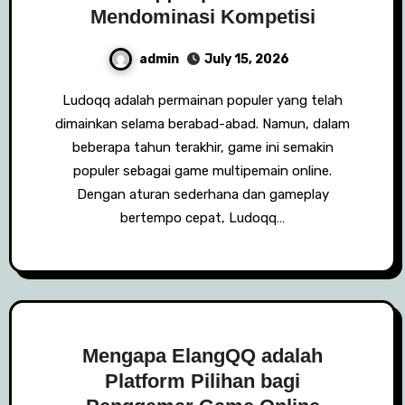
Mendominasi Kompetisi
admin
July 15, 2026
Ludoqq adalah permainan populer yang telah
dimainkan selama berabad-abad. Namun, dalam
beberapa tahun terakhir, game ini semakin
populer sebagai game multipemain online.
Dengan aturan sederhana dan gameplay
bertempo cepat, Ludoqq…
Mengapa ElangQQ adalah
Platform Pilihan bagi