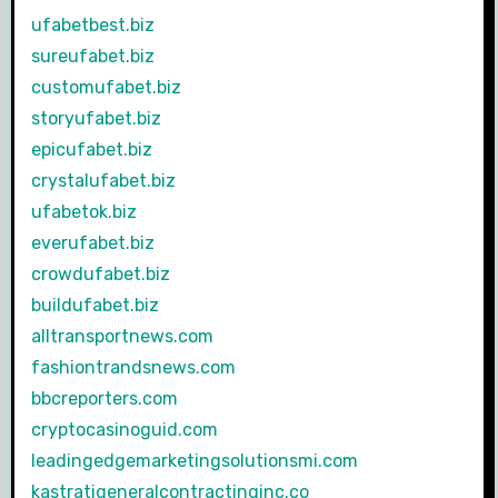
ufabetbest.biz
sureufabet.biz
customufabet.biz
storyufabet.biz
epicufabet.biz
crystalufabet.biz
ufabetok.biz
everufabet.biz
crowdufabet.biz
buildufabet.biz
alltransportnews.com
fashiontrandsnews.com
bbcreporters.com
cryptocasinoguid.com
leadingedgemarketingsolutionsmi.com
kastratigeneralcontractinginc.co