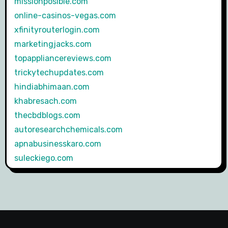
missionposible.com
online-casinos-vegas.com
xfinityrouterlogin.com
marketingjacks.com
topappliancereviews.com
trickytechupdates.com
hindiabhimaan.com
khabresach.com
thecbdblogs.com
autoresearchchemicals.com
apnabusinesskaro.com
suleckiego.com