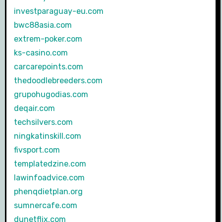
investparaguay-eu.com
bwc88asia.com
extrem-poker.com
ks-casino.com
carcarepoints.com
thedoodlebreeders.com
grupohugodias.com
deqair.com
techsilvers.com
ningkatinskill.com
fivsport.com
templatedzine.com
lawinfoadvice.com
phenqdietplan.org
sumnercafe.com
dunetflix.com