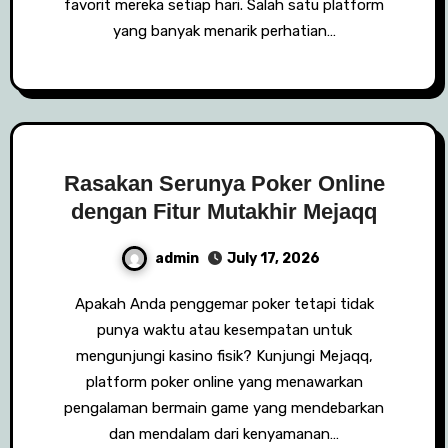
favorit mereka setiap hari. Salah satu platform
yang banyak menarik perhatian…
Rasakan Serunya Poker Online
dengan Fitur Mutakhir Mejaqq
admin
July 17, 2026
Apakah Anda penggemar poker tetapi tidak
punya waktu atau kesempatan untuk
mengunjungi kasino fisik? Kunjungi Mejaqq,
platform poker online yang menawarkan
pengalaman bermain game yang mendebarkan
dan mendalam dari kenyamanan…