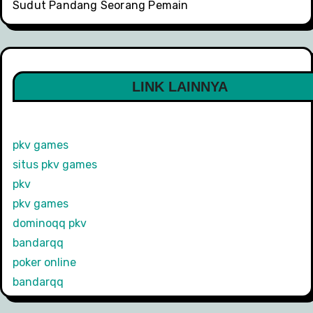
Sudut Pandang Seorang Pemain
LINK LAINNYA
pkv games
situs pkv games
pkv
pkv games
dominoqq pkv
bandarqq
poker online
bandarqq