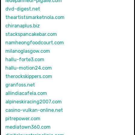
ledepanneur-pigalle.com
dvd-digest.net
theartistsmarketnola.com
chiranaplus.biz
stackspancakebar.com
namheongfoodcourt.com
milanoglasgow.com
hallu-forte3.com
hallu-motion24.com
therockskippers.com
granfoss.net
allindiacafela.com
alpineskiracing2007.com
casino-vulkan-online.net
pitrepower.com
mediatown360.com