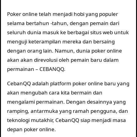
Poker online telah menjadi hobi yang populer
selama bertahun -tahun, dengan pemain dari
seluruh dunia masuk ke berbagai situs web untuk
menguji keterampilan mereka dan bersaing
dengan orang lain. Namun, dunia poker online
akan akan direvolusi oleh pemain baru dalam
permainan – CEBANQQ.
CebanQQ adalah platform poker online baru yang
akan mengubah cara kita bermain dan
mengalami permainan. Dengan desainnya yang
ramping, antarmuka yang ramah pengguna, dan
teknologi mutakhir, CebanQQ siap menjadi masa
depan poker online.