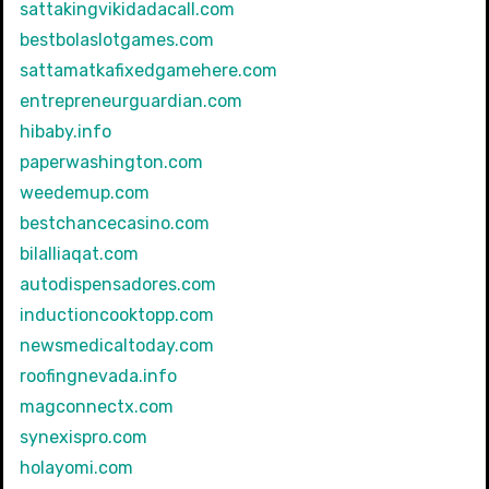
sattakingvikidadacall.com
bestbolaslotgames.com
sattamatkafixedgamehere.com
entrepreneurguardian.com
hibaby.info
paperwashington.com
weedemup.com
bestchancecasino.com
bilalliaqat.com
autodispensadores.com
inductioncooktopp.com
newsmedicaltoday.com
roofingnevada.info
magconnectx.com
synexispro.com
holayomi.com