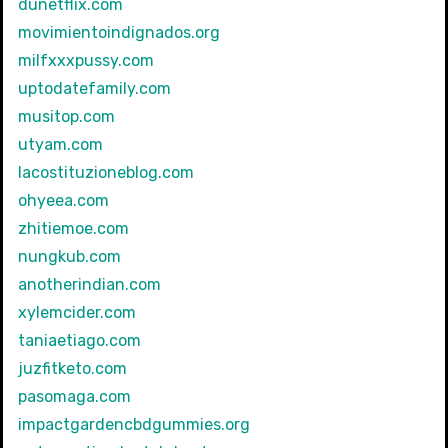
dunetflix.com
movimientoindignados.org
milfxxxpussy.com
uptodatefamily.com
musitop.com
utyam.com
lacostituzioneblog.com
ohyeea.com
zhitiemoe.com
nungkub.com
anotherindian.com
xylemcider.com
taniaetiago.com
juzfitketo.com
pasomaga.com
impactgardencbdgummies.org