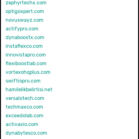
zephyrtechx.com
optigoxpert.com
novuswayz.com
actifypro.com
dynaboostx.com
instaflexco.com
innovistapro.com
flexiboostlab.com
vortexohqplus.com
swiftiopro.com
hamilelikbelirtisi.net
versalotech.com
techmaxco.com
exceedolab.com
activaxio.com
dynabytesco.com