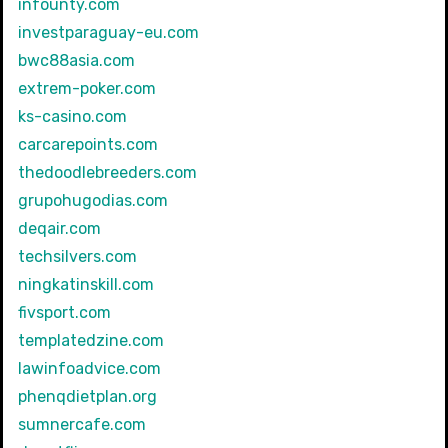
infounty.com
investparaguay-eu.com
bwc88asia.com
extrem-poker.com
ks-casino.com
carcarepoints.com
thedoodlebreeders.com
grupohugodias.com
deqair.com
techsilvers.com
ningkatinskill.com
fivsport.com
templatedzine.com
lawinfoadvice.com
phenqdietplan.org
sumnercafe.com