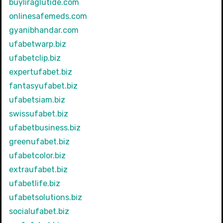
buyliraglutide.com
onlinesafemeds.com
gyanibhandar.com
ufabetwarp.biz
ufabetclip.biz
expertufabet.biz
fantasyufabet.biz
ufabetsiam.biz
swissufabet.biz
ufabetbusiness.biz
greenufabet.biz
ufabetcolor.biz
extraufabet.biz
ufabetlife.biz
ufabetsolutions.biz
socialufabet.biz