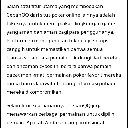
Salah satu fitur utama yang membedakan
CebanQQ dari situs poker online lainnya adalah
fokusnya untuk menciptakan lingkungan game
yang aman dan aman bagi para penggunanya.
Platform ini menggunakan teknologi enkripsi
canggih untuk memastikan bahwa semua
transaksi dan data pemain dilindungi dari peretas
dan ancaman cyber. Ini berarti bahwa pemain
dapat menikmati permainan poker favorit mereka
tanpa harus khawatir tentang informasi pribadi
mereka dikompromikan.
Selain fitur keamanannya, CebanQQ juga
menawarkan berbagai permainan untuk dipilih
pemain. Apakah Anda seorang profesional