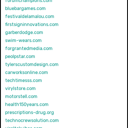
forumchampions.com
bluebargames.com
festivaldelamalou.com
firstsigninnovations.com
garberdodge.com
swim-wears.com
forgrantedmedia.com
peolpstar.com
tylerscustomdesign.com
carworksonline.com
techtimesss.com
virylstore.com
motorstell.com
health150years.com
prescriptions-drug.org
technocrewsolution.com