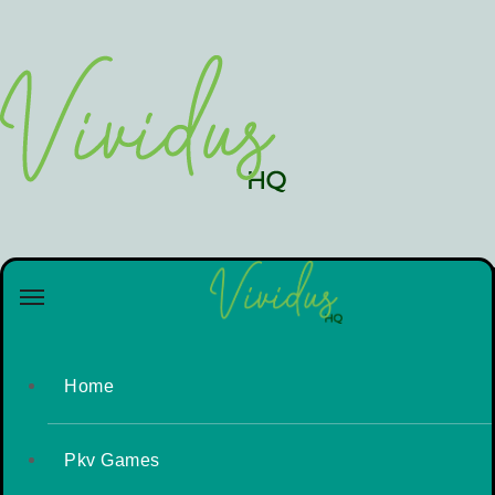
Skip
to
content
Rahasia Menang
Temukan rahasia menang di situs poker
online terpopuler. Pelajari strategi dan
di Situs Poker
tips terbaik untuk meningkatkan
peluang kemenangan Anda.
Online
Rahasia
Temukan rahasia
Home
Terpopuler
Menang d
menang di situs poker
online terpopuler.
Situs
Pkv Games
Pelajari strategi dan tips