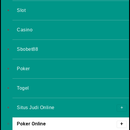
terbaik untuk
Poker
meningkatkan peluang
Slot
kemenangan Anda.
Online
Casino
Terpopule
Sbobet88
Poker
Togel
Situs Judi Online
Poker Online