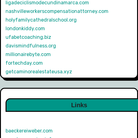
ligadeciclismodecundinamarca.com
nashvilleworkerscompensationattorney.com
holyfamilycathedralschool.org
londonkiddy.com
ufabetcoaching.biz
davismindfulness.org
millionairebyte.com
fortechday.com
getcaminorealestateusa.xyz
Links
baeckereiweber.com