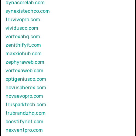
dynacorelab.com
synexistechco.com
truvivopro.com
vividusco.com
vortexahq.com
zenithifyit.com
maxxiohub.com
zephyraweb.com
vortexaweb.com
optigeniusco.com
novuspherex.com
novaevopro.com
trusparktech.com
trubrandzhq.com
boostifynet.com
nexventpro.com