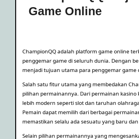
Game Online
ChampionQQ adalah platform game online terk
penggemar game di seluruh dunia. Dengan be
menjadi tujuan utama para penggemar game o
Salah satu fitur utama yang membedakan Cha
pilihan permainannya. Dari permainan kasino kl
lebih modern seperti slot dan taruhan olah
Pemain dapat memilih dari berbagai permainan
memastikan selalu ada sesuatu yang baru dan
Selain pilihan permainannya yang mengesa