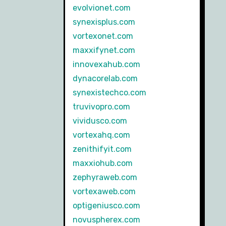
evolvionet.com
synexisplus.com
vortexonet.com
maxxifynet.com
innovexahub.com
dynacorelab.com
synexistechco.com
truvivopro.com
vividusco.com
vortexahq.com
zenithifyit.com
maxxiohub.com
zephyraweb.com
vortexaweb.com
optigeniusco.com
novuspherex.com