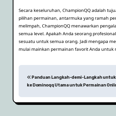
Secara keseluruhan, ChampionQQ adalah tuj
pilihan permainan, antarmuka yang ramah pen
melimpah, ChampionQQ menawarkan pengalam
semua level. Apakah Anda seorang profesion
sesuatu untuk semua orang. Jadi mengapa m
mulai mainkan permainan favorit Anda untuk
P
Panduan Langkah-demi-Langkah untuk
o
ke Dominoqq Utama untuk Permainan Onli
s
t
n