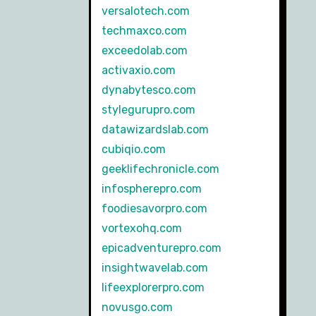
versalotech.com
techmaxco.com
exceedolab.com
activaxio.com
dynabytesco.com
stylegurupro.com
datawizardslab.com
cubiqio.com
geeklifechronicle.com
infospherepro.com
foodiesavorpro.com
vortexohq.com
epicadventurepro.com
insightwavelab.com
lifeexplorerpro.com
novusgo.com