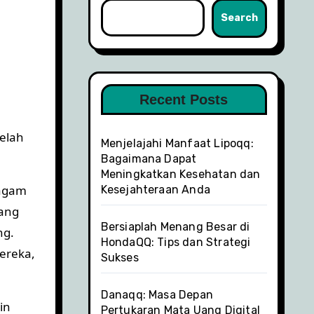
Search
Recent Posts
elah
Menjelajahi Manfaat Lipoqq:
Bagaimana Dapat
Meningkatkan Kesehatan dan
ragam
Kesejahteraan Anda
yang
Bersiaplah Menang Besar di
ng.
HondaQQ: Tips dan Strategi
ereka,
Sukses
Danaqq: Masa Depan
in
Pertukaran Mata Uang Digital