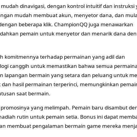
mudah dinavigasi, dengan kontrol intuitif dan instruksi
 dengan mudah membuat akun, menyetor dana, dan mula
dengan beberapa klik. ChampionQQ juga menawarkan
udahkan pemain untuk menyetor dan menarik dana de
ah komitmennya terhadap permainan yang adil dan
nologi canggih untuk memastikan bahwa semua permain
in lapangan bermain yang setara dan peluang untuk m
k dan hasil permainan terperinci, memungkinkan pemai
usan saat bermain.
 promosinya yang melimpah. Pemain baru disambut de
hadiah rutin untuk pemain setia. Bonus ini dapat memb
an membuat pengalaman bermain game mereka menja