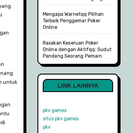
 yang
i
Mengapa Warnetqq Pilihan
Terbaik Penggemar Poker
Online
ngan
Rasakan Keseruan Poker
Online dengan Aktifqq: Sudut
Pandang Seorang Pemain
an
enang
n untuk
LINK LAINNYA
ngan
pkv games
antu
situs pkv games
di
pkv