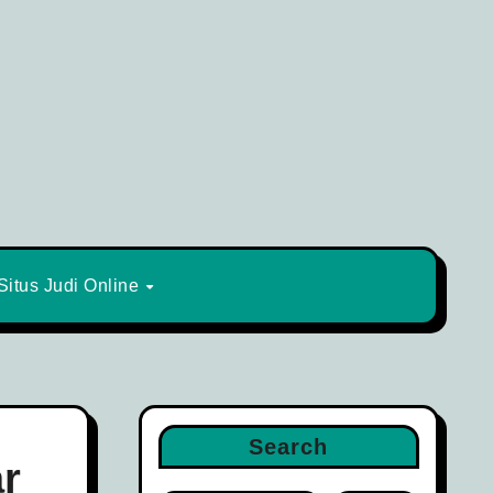
Situs Judi Online
Search
r