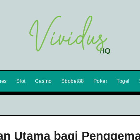
mes
Slot
Casino
Sbobet88
Poker
Togel
an Utama bagi Penggema