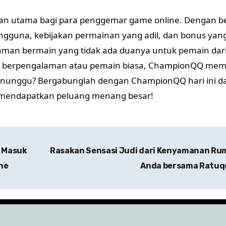
uan utama bagi para penggemar game online. Dengan 
gguna, kebijakan permainan yang adil, dan bonus yan
an bermain yang tidak ada duanya untuk pemain dar
al berpengalaman atau pemain biasa, ChampionQQ memil
enunggu? Bergabunglah dengan ChampionQQ hari ini d
 mendapatkan peluang menang besar!
 Masuk
Rasakan Sensasi Judi dari Kenyamanan Ru
ne
Anda bersama Ratu