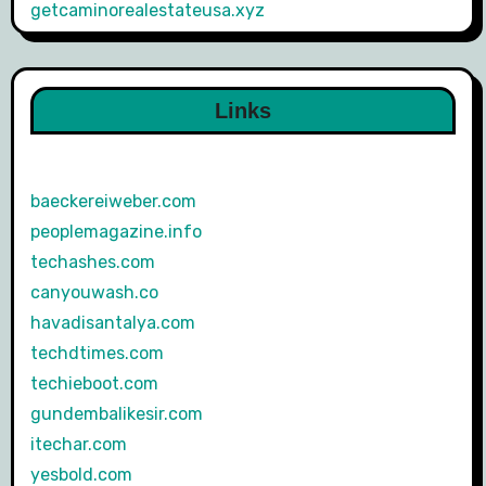
getcaminorealestateusa.xyz
Links
baeckereiweber.com
peoplemagazine.info
techashes.com
canyouwash.co
havadisantalya.com
techdtimes.com
techieboot.com
gundembalikesir.com
itechar.com
yesbold.com