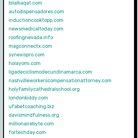
bilalliaqat.com
autodispensadores.com
inductioncooktopp.com
newsmedicaltoday.com
roofingnevada.info
magconnectx.com
synexispro.com
holayomi.com
ligadeciclismodecundinamarca.com
nashvilleworkerscompensationattorney.com
holyfamilycathedralschool.org
londonkiddy.com
ufabetcoaching.biz
davismindfulness.org
millionairebyte.com
fortechday.com