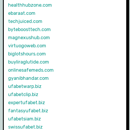
healthhubzone.com
ebaraat.com
techjuiced.com
byteboosttech.com
magnexushub.com
virtuogoweb.com
biglotshours.com
buyliraglutide.com
onlinesafemeds.com
gyanibhandar.com
ufabetwarp.biz
ufabetclip.biz
expertufabet.biz
fantasyufabet.biz
ufabetsiam.biz
swissufabet.biz