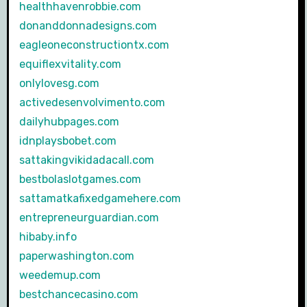
healthhavenrobbie.com
donanddonnadesigns.com
eagleoneconstructiontx.com
equiflexvitality.com
onlylovesg.com
activedesenvolvimento.com
dailyhubpages.com
idnplaysbobet.com
sattakingvikidadacall.com
bestbolaslotgames.com
sattamatkafixedgamehere.com
entrepreneurguardian.com
hibaby.info
paperwashington.com
weedemup.com
bestchancecasino.com