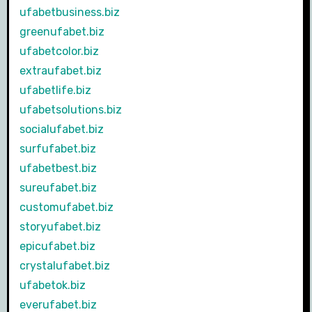
ufabetbusiness.biz
greenufabet.biz
ufabetcolor.biz
extraufabet.biz
ufabetlife.biz
ufabetsolutions.biz
socialufabet.biz
surfufabet.biz
ufabetbest.biz
sureufabet.biz
customufabet.biz
storyufabet.biz
epicufabet.biz
crystalufabet.biz
ufabetok.biz
everufabet.biz