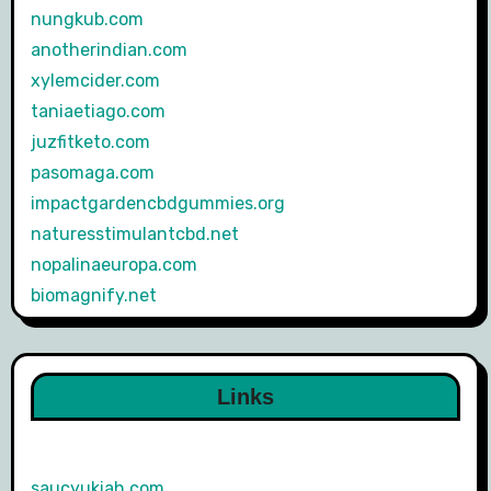
nungkub.com
anotherindian.com
xylemcider.com
taniaetiago.com
juzfitketo.com
pasomaga.com
impactgardencbdgummies.org
naturesstimulantcbd.net
nopalinaeuropa.com
biomagnify.net
Links
saucyukiah.com