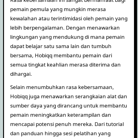
pemain pemula yang mungkin merasa
kewalahan atau terintimidasi oleh pemain yang
lebih berpengalaman. Dengan menawarkan
lingkungan yang mendukung di mana pemain
dapat belajar satu sama lain dan tumbuh
bersama, Hobiqq membantu pemain dari
semua tingkat keahlian merasa diterima dan
dihargai.
Selain menumbuhkan rasa kebersamaan,
Hobiqq juga menawarkan serangkaian alat dan
sumber daya yang dirancang untuk membantu
pemain meningkatkan keterampilan dan
mencapai potensi penuh mereka. Dari tutorial
dan panduan hingga sesi pelatihan yang