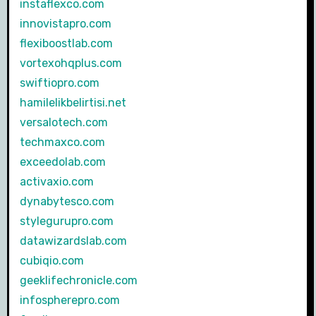
instaflexco.com
innovistapro.com
flexiboostlab.com
vortexohqplus.com
swiftiopro.com
hamilelikbelirtisi.net
versalotech.com
techmaxco.com
exceedolab.com
activaxio.com
dynabytesco.com
stylegurupro.com
datawizardslab.com
cubiqio.com
geeklifechronicle.com
infospherepro.com