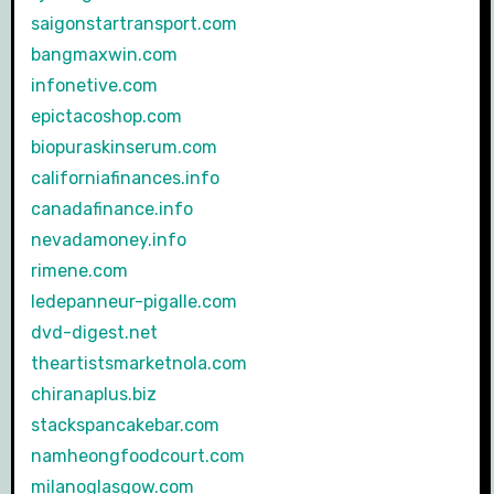
saigonstartransport.com
bangmaxwin.com
infonetive.com
epictacoshop.com
biopuraskinserum.com
californiafinances.info
canadafinance.info
nevadamoney.info
rimene.com
ledepanneur-pigalle.com
dvd-digest.net
theartistsmarketnola.com
chiranaplus.biz
stackspancakebar.com
namheongfoodcourt.com
milanoglasgow.com