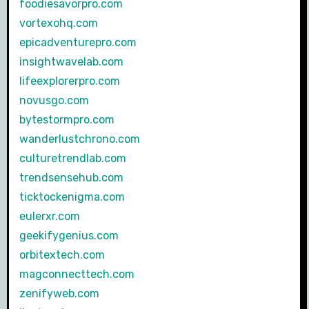
foodiesavorpro.com
vortexohq.com
epicadventurepro.com
insightwavelab.com
lifeexplorerpro.com
novusgo.com
bytestormpro.com
wanderlustchrono.com
culturetrendlab.com
trendsensehub.com
ticktockenigma.com
eulerxr.com
geekifygenius.com
orbitextech.com
magconnecttech.com
zenifyweb.com