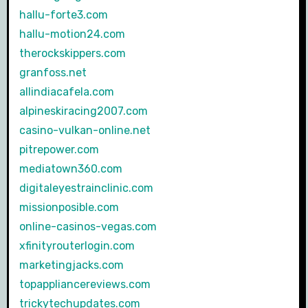
hallu-forte3.com
hallu-motion24.com
therockskippers.com
granfoss.net
allindiacafela.com
alpineskiracing2007.com
casino-vulkan-online.net
pitrepower.com
mediatown360.com
digitaleyestrainclinic.com
missionposible.com
online-casinos-vegas.com
xfinityrouterlogin.com
marketingjacks.com
topappliancereviews.com
trickytechupdates.com