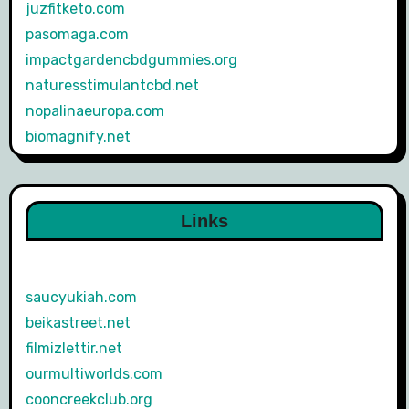
juzfitketo.com
pasomaga.com
impactgardencbdgummies.org
naturesstimulantcbd.net
nopalinaeuropa.com
biomagnify.net
Links
saucyukiah.com
beikastreet.net
filmizlettir.net
ourmultiworlds.com
cooncreekclub.org