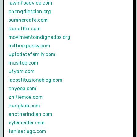
lawinfoadvice.com
phenqdietplan.org
sumnercafe.com
dunetflix.com
movimientoindignados.org
milfxxxpussy.com
uptodatefamily.com
musitop.com
utyam.com
lacostituzioneblog.com
ohyeea.com
zhitiemoe.com
nungkub.com
anotherindian.com
xylemcider.com
taniaetiago.com