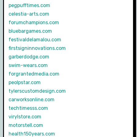
pegpufftimes.com
celestia-arts.com
forumchampions.com
bluebargames.com
festivaldelamalou.com
firstsigninnovations.com
garberdodge.com
swim-wears.com
forgrantedmedia.com
peolpstar.com
tylerscustomdesign.com
carworksonline.com
techtimesss.com
virylstore.com
motorstell.com
health150years.com