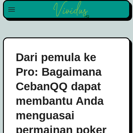
Skip
to
content
Dari pemula ke
Pro: Bagaimana
CebanQQ dapat
membantu Anda
menguasai
permainan poker