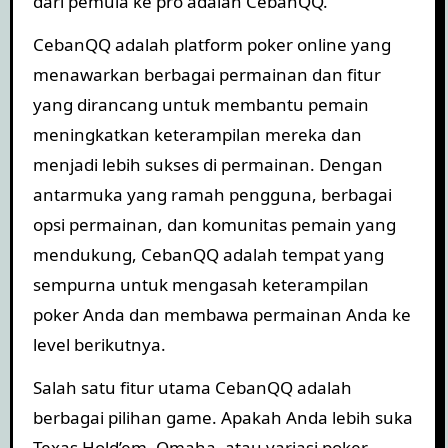
dari pemula ke pro adalah CebanQQ.
CebanQQ adalah platform poker online yang
menawarkan berbagai permainan dan fitur
yang dirancang untuk membantu pemain
meningkatkan keterampilan mereka dan
menjadi lebih sukses di permainan. Dengan
antarmuka yang ramah pengguna, berbagai
opsi permainan, dan komunitas pemain yang
mendukung, CebanQQ adalah tempat yang
sempurna untuk mengasah keterampilan
poker Anda dan membawa permainan Anda ke
level berikutnya.
Salah satu fitur utama CebanQQ adalah
berbagai pilihan game. Apakah Anda lebih suka
Texas Hold’em, Omaha, atau variasi poker