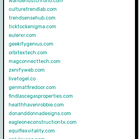
wanderlustchrono.com
culturetrendlab.com
trendsensehub.com
ticktockenigma.com
eulerxr.com
geekifygenius.com
orbitextech.com
magconnecttech.com
zenifyweb.com
livetogel.co
genmatfiredoor.com
findlascegasproperties.com
healthhavenrobbie.com
donanddonnadesigns.com
eagleoneconstructiontx.com
equiflexvitality.com