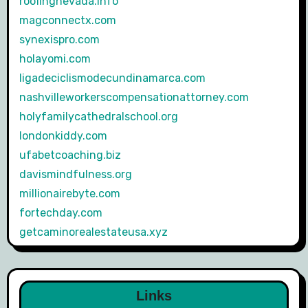
roofingnevada.info
magconnectx.com
synexispro.com
holayomi.com
ligadeciclismodecundinamarca.com
nashvilleworkerscompensationattorney.com
holyfamilycathedralschool.org
londonkiddy.com
ufabetcoaching.biz
davismindfulness.org
millionairebyte.com
fortechday.com
getcaminorealestateusa.xyz
Links