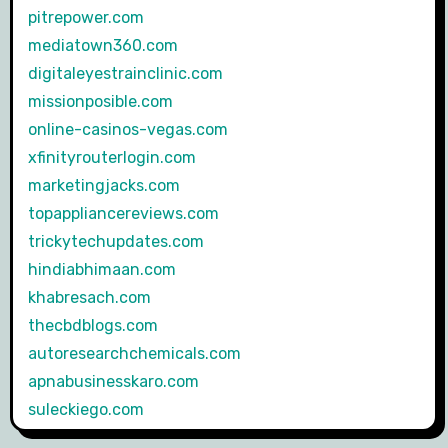
pitrepower.com
mediatown360.com
digitaleyestrainclinic.com
missionposible.com
online-casinos-vegas.com
xfinityrouterlogin.com
marketingjacks.com
topappliancereviews.com
trickytechupdates.com
hindiabhimaan.com
khabresach.com
thecbdblogs.com
autoresearchchemicals.com
apnabusinesskaro.com
suleckiego.com