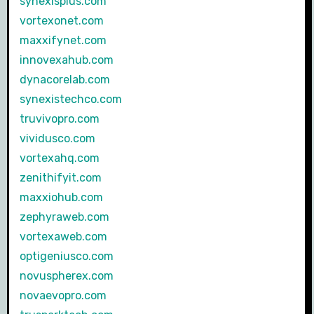
synexisplus.com
vortexonet.com
maxxifynet.com
innovexahub.com
dynacorelab.com
synexistechco.com
truvivopro.com
vividusco.com
vortexahq.com
zenithifyit.com
maxxiohub.com
zephyraweb.com
vortexaweb.com
optigeniusco.com
novuspherex.com
novaevopro.com