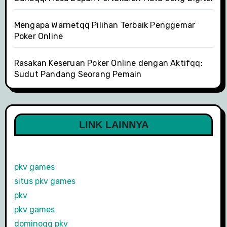
Mengapa Warnetqq Pilihan Terbaik Penggemar
Poker Online
Rasakan Keseruan Poker Online dengan Aktifqq:
Sudut Pandang Seorang Pemain
LINK LAINNYA
pkv games
situs pkv games
pkv
pkv games
dominoqq pkv