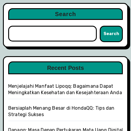
g
a
Search
t
i
Search
o
n
Recent Posts
Menjelajahi Manfaat Lipoqq: Bagaimana Dapat
Meningkatkan Kesehatan dan Kesejahteraan Anda
Bersiaplah Menang Besar di HondaQQ: Tips dan
Strategi Sukses
Danaqq: Masa Depan Pertukaran Mata Uang Digital