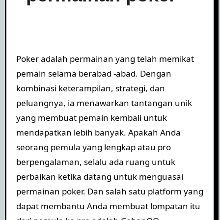
Poker adalah permainan yang telah memikat
pemain selama berabad -abad. Dengan
kombinasi keterampilan, strategi, dan
peluangnya, ia menawarkan tantangan unik
yang membuat pemain kembali untuk
mendapatkan lebih banyak. Apakah Anda
seorang pemula yang lengkap atau pro
berpengalaman, selalu ada ruang untuk
perbaikan ketika datang untuk menguasai
permainan poker. Dan salah satu platform yang
dapat membantu Anda membuat lompatan itu