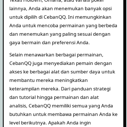
lainnya, Anda akan menemukan banyak opsi
untuk dipilih di CebanQQ. Ini memungkinkan
Anda untuk mencoba permainan yang berbeda
dan menemukan yang paling sesuai dengan
gaya bermain dan preferensi Anda.
Selain menawarkan berbagai permainan,
CebanQQ juga menyediakan pemain dengan
akses ke berbagai alat dan sumber daya untuk
membantu mereka meningkatkan
keterampilan mereka. Dari panduan strategi
dan tutorial hingga permainan dan alat
analisis, CebanQQ memiliki semua yang Anda
butuhkan untuk membawa permainan Anda ke
level berikutnya. Apakah Anda ingin