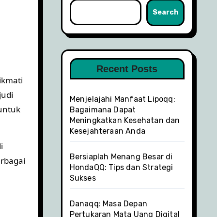
Search
Recent Posts
ikmati
judi
Menjelajahi Manfaat Lipoqq:
untuk
Bagaimana Dapat
Meningkatkan Kesehatan dan
Kesejahteraan Anda
i
Bersiaplah Menang Besar di
erbagai
HondaQQ: Tips dan Strategi
Sukses
Danaqq: Masa Depan
Pertukaran Mata Uang Digital