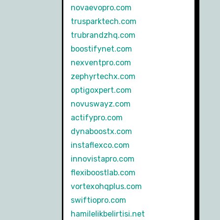
novaevopro.com
trusparktech.com
trubrandzhq.com
boostifynet.com
nexventpro.com
zephyrtechx.com
optigoxpert.com
novuswayz.com
actifypro.com
dynaboostx.com
instaflexco.com
innovistapro.com
flexiboostlab.com
vortexohqplus.com
swiftiopro.com
hamilelikbelirtisi.net