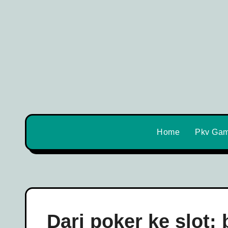
Skip
to
content
Home
Pkv Ga
Dari poker ke slot: