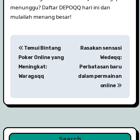
menunggu? Daftar DEPOQQ hari ini dan
mulailah menang besar!
P
Temui Bintang
Rasakan sensasi
o
Poker Online yang
Wedeqq:
s
Meningkat:
Perbatasan baru
Waragaqq
dalam permainan
t
online
n
a
v
i
Search