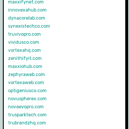
maxxifynet.com
innovexahub.com
dynacorelab.com
synexistechco.com
truvivopro.com
vividusco.com
vortexahq.com
zenithifyit.com
maxxiohub.com
zephyraweb.com
vortexaweb.com
optigeniusco.com
novuspherex.com
novaevopro.com
trusparktech.com
trubrandzhq.com