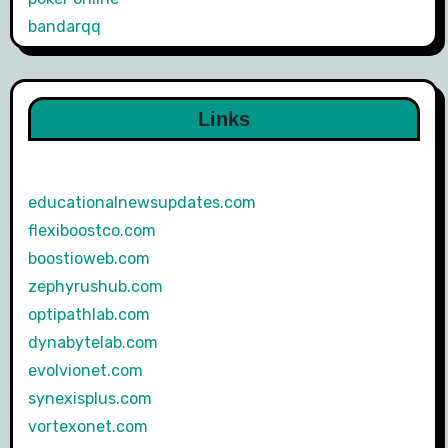
bandarqq
Links
educationalnewsupdates.com
flexiboostco.com
boostioweb.com
zephyrushub.com
optipathlab.com
dynabytelab.com
evolvionet.com
synexisplus.com
vortexonet.com