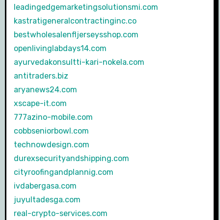
leadingedgemarketingsolutionsmi.com
kastratigeneralcontractinginc.co
bestwholesalenfljerseysshop.com
openlivinglabdays14.com
ayurvedakonsultti-kari-nokela.com
antitraders.biz
aryanews24.com
xscape-it.com
777azino-mobile.com
cobbseniorbowl.com
technowdesign.com
durexsecurityandshipping.com
cityroofingandplannig.com
ivdabergasa.com
juyultadesga.com
real-crypto-services.com