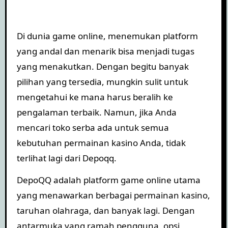
Di dunia game online, menemukan platform
yang andal dan menarik bisa menjadi tugas
yang menakutkan. Dengan begitu banyak
pilihan yang tersedia, mungkin sulit untuk
mengetahui ke mana harus beralih ke
pengalaman terbaik. Namun, jika Anda
mencari toko serba ada untuk semua
kebutuhan permainan kasino Anda, tidak
terlihat lagi dari Depoqq.
DepoQQ adalah platform game online utama
yang menawarkan berbagai permainan kasino,
taruhan olahraga, dan banyak lagi. Dengan
antarmuka yang ramah pengguna, opsi