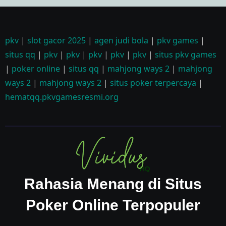
pkv
|
slot gacor 2025
|
agen judi bola
|
pkv games
|
situs qq
|
pkv
|
pkv
|
pkv
|
pkv
|
pkv
|
situs pkv games
|
poker online
|
situs qq
|
mahjong ways 2
|
mahjong
ways 2
|
mahjong ways 2
|
situs poker terpercaya
|
hematqq.pkvgamesresmi.org
Rahasia Menang di Situs
Poker Online Terpopuler