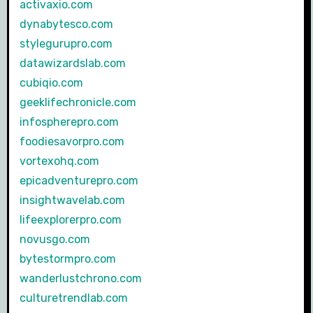
activaxio.com
dynabytesco.com
stylegurupro.com
datawizardslab.com
cubiqio.com
geeklifechronicle.com
infospherepro.com
foodiesavorpro.com
vortexohq.com
epicadventurepro.com
insightwavelab.com
lifeexplorerpro.com
novusgo.com
bytestormpro.com
wanderlustchrono.com
culturetrendlab.com