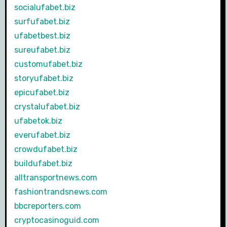
socialufabet.biz
surfufabet.biz
ufabetbest.biz
sureufabet.biz
customufabet.biz
storyufabet.biz
epicufabet.biz
crystalufabet.biz
ufabetok.biz
everufabet.biz
crowdufabet.biz
buildufabet.biz
alltransportnews.com
fashiontrandsnews.com
bbcreporters.com
cryptocasinoguid.com