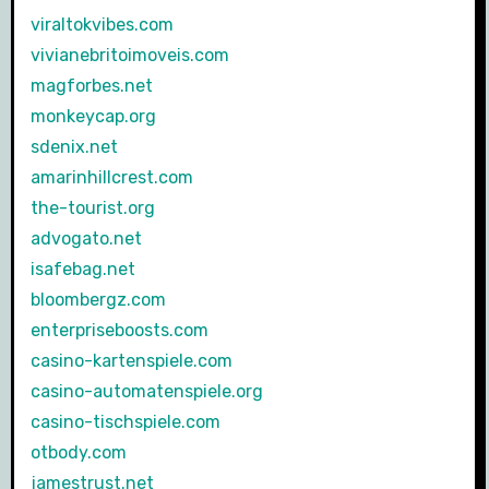
viraltokvibes.com
vivianebritoimoveis.com
magforbes.net
monkeycap.org
sdenix.net
amarinhillcrest.com
the-tourist.org
advogato.net
isafebag.net
bloombergz.com
enterpriseboosts.com
casino-kartenspiele.com
casino-automatenspiele.org
casino-tischspiele.com
otbody.com
jamestrust.net