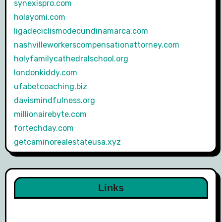
synexispro.com
holayomi.com
ligadeciclismodecundinamarca.com
nashvilleworkerscompensationattorney.com
holyfamilycathedralschool.org
londonkiddy.com
ufabetcoaching.biz
davismindfulness.org
millionairebyte.com
fortechday.com
getcaminorealestateusa.xyz
Links