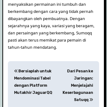
menyaksikan permainan ini tumbuh dan
berkembang dengan cara yang tidak pernah
dibayangkan oleh pembuatnya. Dengan
sejarahnya yang kaya, variasi yang beragam,
dan persaingan yang berkembang, Sumoqq
pasti akan terus memikat para pemain di
tahun-tahun mendatang.
P
Bersiaplah untuk
Dari Pesan ke
o
Mendominasi Tabel
Jaringan:
s
dengan Platform
Menjelajahi
Mutakhir JaguarQQ
Keserbagunaan
t
Satuqq
n