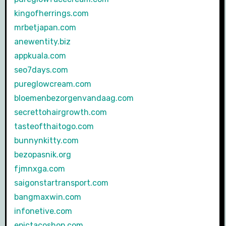
kingofherrings.com
mrbetjapan.com
anewentity.biz
appkuala.com
seo7days.com
pureglowcream.com
bloemenbezorgenvandaag.com
secrettohairgrowth.com
tasteofthaitogo.com
bunnynkitty.com
bezopasnik.org
fjmnxga.com
saigonstartransport.com
bangmaxwin.com
infonetive.com
epictacoshop.com