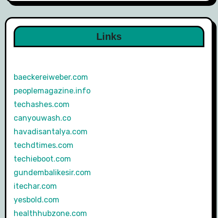
Links
baeckereiweber.com
peoplemagazine.info
techashes.com
canyouwash.co
havadisantalya.com
techdtimes.com
techieboot.com
gundembalikesir.com
itechar.com
yesbold.com
healthhubzone.com