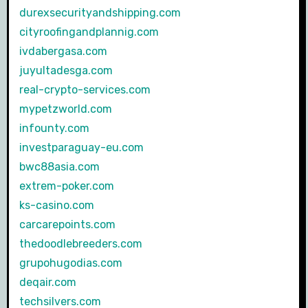
durexsecurityandshipping.com
cityroofingandplannig.com
ivdabergasa.com
juyultadesga.com
real-crypto-services.com
mypetzworld.com
infounty.com
investparaguay-eu.com
bwc88asia.com
extrem-poker.com
ks-casino.com
carcarepoints.com
thedoodlebreeders.com
grupohugodias.com
deqair.com
techsilvers.com