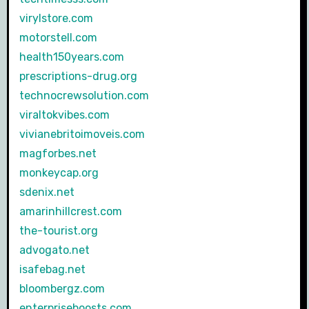
virylstore.com
motorstell.com
health150years.com
prescriptions-drug.org
technocrewsolution.com
viraltokvibes.com
vivianebritoimoveis.com
magforbes.net
monkeycap.org
sdenix.net
amarinhillcrest.com
the-tourist.org
advogato.net
isafebag.net
bloombergz.com
enterpriseboosts.com