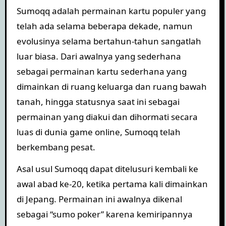
Sumoqq adalah permainan kartu populer yang
telah ada selama beberapa dekade, namun
evolusinya selama bertahun-tahun sangatlah
luar biasa. Dari awalnya yang sederhana
sebagai permainan kartu sederhana yang
dimainkan di ruang keluarga dan ruang bawah
tanah, hingga statusnya saat ini sebagai
permainan yang diakui dan dihormati secara
luas di dunia game online, Sumoqq telah
berkembang pesat.
Asal usul Sumoqq dapat ditelusuri kembali ke
awal abad ke-20, ketika pertama kali dimainkan
di Jepang. Permainan ini awalnya dikenal
sebagai “sumo poker” karena kemiripannya