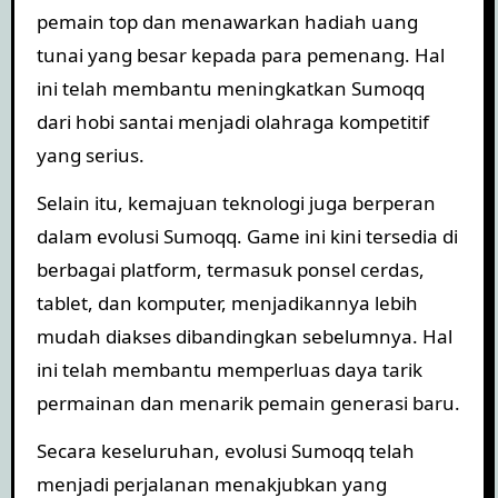
pemain top dan menawarkan hadiah uang
tunai yang besar kepada para pemenang. Hal
ini telah membantu meningkatkan Sumoqq
dari hobi santai menjadi olahraga kompetitif
yang serius.
Selain itu, kemajuan teknologi juga berperan
dalam evolusi Sumoqq. Game ini kini tersedia di
berbagai platform, termasuk ponsel cerdas,
tablet, dan komputer, menjadikannya lebih
mudah diakses dibandingkan sebelumnya. Hal
ini telah membantu memperluas daya tarik
permainan dan menarik pemain generasi baru.
Secara keseluruhan, evolusi Sumoqq telah
menjadi perjalanan menakjubkan yang