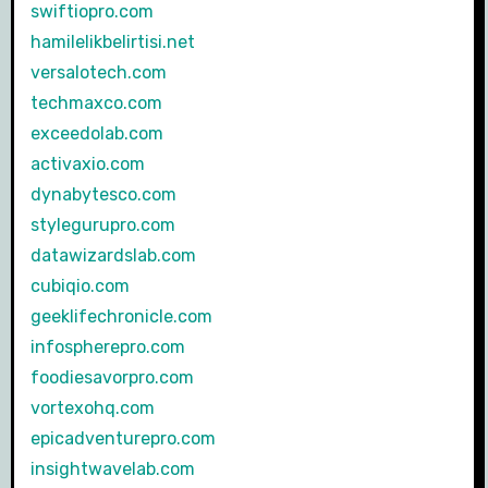
swiftiopro.com
hamilelikbelirtisi.net
versalotech.com
techmaxco.com
exceedolab.com
activaxio.com
dynabytesco.com
stylegurupro.com
datawizardslab.com
cubiqio.com
geeklifechronicle.com
infospherepro.com
foodiesavorpro.com
vortexohq.com
epicadventurepro.com
insightwavelab.com