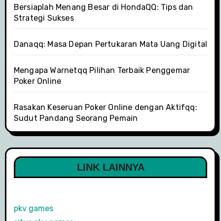
Bersiaplah Menang Besar di HondaQQ: Tips dan
Strategi Sukses
Danaqq: Masa Depan Pertukaran Mata Uang Digital
Mengapa Warnetqq Pilihan Terbaik Penggemar
Poker Online
Rasakan Keseruan Poker Online dengan Aktifqq:
Sudut Pandang Seorang Pemain
LINK LAINNYA
pkv games