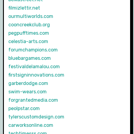
filmizlettir.net
ourmultiworlds.com
cooncreekclub.org
pegpufftimes.com
celestia-arts.com
forumchampions.com
bluebargames.com
festivaldelamalou.com
firstsigninnovations.com
garberdodge.com
swim-wears.com
forgrantedmedia.com
peolpstar.com
tylerscustomdesign.com
carworksonline.com
techtimesss.com