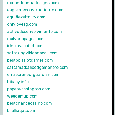
donanddonnadesigns.com
eagleoneconstructiontx.com
equiflexvitality.com
onlylovesg.com
activedesenvolvimento.com
dailyhubpages.com
idnplaysbobet.com
sattakingvikidadacall.com
bestbolaslotgames.com
sattamatkafixedgamehere.com
entrepreneurguardian.com
hibaby.info
paperwashington.com
weedemup.com
bestchancecasino.com
bilalliaqat.com