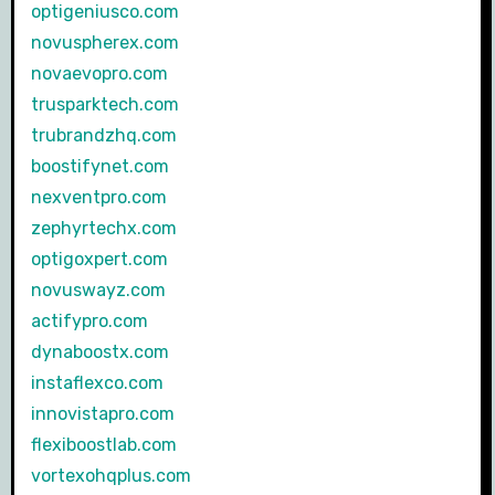
optigeniusco.com
novuspherex.com
novaevopro.com
trusparktech.com
trubrandzhq.com
boostifynet.com
nexventpro.com
zephyrtechx.com
optigoxpert.com
novuswayz.com
actifypro.com
dynaboostx.com
instaflexco.com
innovistapro.com
flexiboostlab.com
vortexohqplus.com