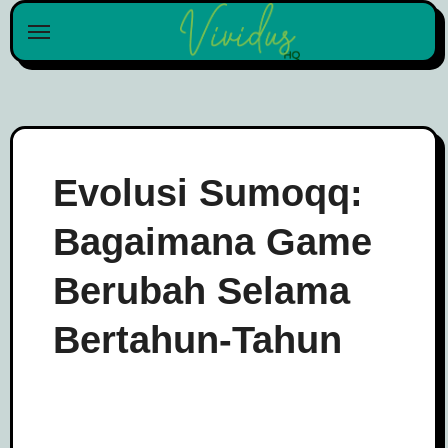
Skip
to
content
Evolusi Sumoqq:
Bagaimana Game
Berubah Selama
Bertahun-Tahun