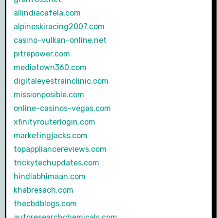
allindiacafela.com
alpineskiracing2007.com
casino-vulkan-online.net
pitrepower.com
mediatown360.com
digitaleyestrainclinic.com
missionposible.com
online-casinos-vegas.com
xfinityrouterlogin.com
marketingjacks.com
topappliancereviews.com
trickytechupdates.com
hindiabhimaan.com
khabresach.com
thecbdblogs.com
autoresearchchemicals.com