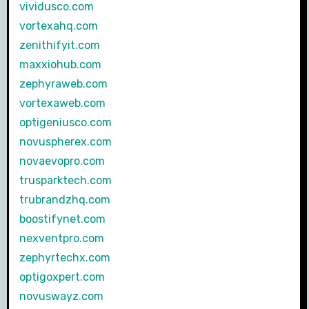
vividusco.com
vortexahq.com
zenithifyit.com
maxxiohub.com
zephyraweb.com
vortexaweb.com
optigeniusco.com
novuspherex.com
novaevopro.com
trusparktech.com
trubrandzhq.com
boostifynet.com
nexventpro.com
zephyrtechx.com
optigoxpert.com
novuswayz.com