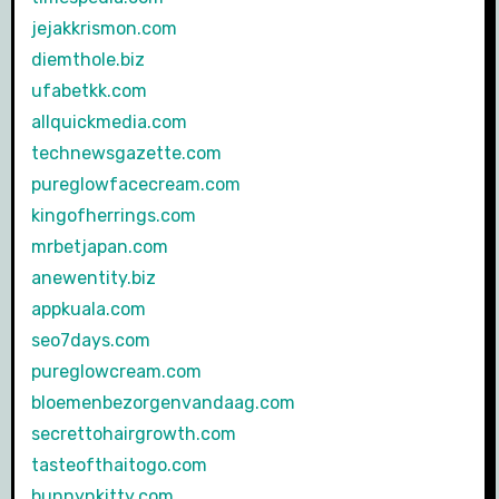
jejakkrismon.com
diemthole.biz
ufabetkk.com
allquickmedia.com
technewsgazette.com
pureglowfacecream.com
kingofherrings.com
mrbetjapan.com
anewentity.biz
appkuala.com
seo7days.com
pureglowcream.com
bloemenbezorgenvandaag.com
secrettohairgrowth.com
tasteofthaitogo.com
bunnynkitty.com