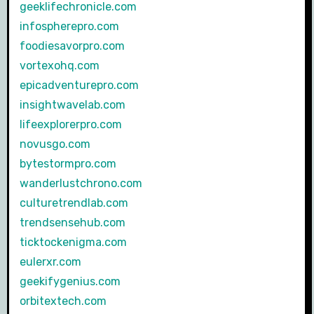
geeklifechronicle.com
infospherepro.com
foodiesavorpro.com
vortexohq.com
epicadventurepro.com
insightwavelab.com
lifeexplorerpro.com
novusgo.com
bytestormpro.com
wanderlustchrono.com
culturetrendlab.com
trendsensehub.com
ticktockenigma.com
eulerxr.com
geekifygenius.com
orbitextech.com