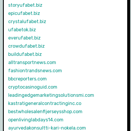
storyufabet.biz
epicufabet.biz
crystalufabet.biz
ufabetok.biz
everufabet.biz
crowdufabet.biz
buildufabet.biz
alltransportnews.com
fashiontrandsnews.com
bbcreporters.com
cryptocasinoguid.com
leadingedgemarketingsolutionsmi.com
kastratigeneralcontractinginc.co
bestwholesalenfljerseysshop.com
openlivinglabdays14.com
ayurvedakonsultti-kari-nokela.com