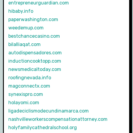
entrepreneurguardian.com
hibaby.info
paperwashington.com
weedemup.com
bestchancecasino.com
bilalliaqat.com
autodispensadores.com
inductioncooktopp.com
newsmedicaltoday.com
roofingnevada.info
magconnectx.com
synexispro.com
holayomi.com
ligadeciclismodecundinamarca.com
nashvilleworkerscompensationattorney.com
holyfamilycathedralschool.org