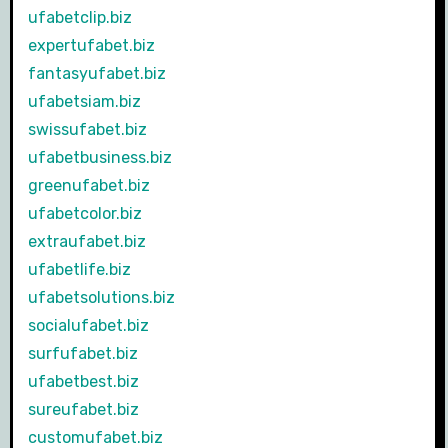
ufabetclip.biz
expertufabet.biz
fantasyufabet.biz
ufabetsiam.biz
swissufabet.biz
ufabetbusiness.biz
greenufabet.biz
ufabetcolor.biz
extraufabet.biz
ufabetlife.biz
ufabetsolutions.biz
socialufabet.biz
surfufabet.biz
ufabetbest.biz
sureufabet.biz
customufabet.biz