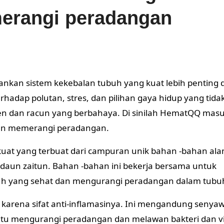
erangi peradangan
ankan sistem kekebalan tubuh yang kuat lebih penting d
adap polutan, stres, dan pilihan gaya hidup yang tidak
gen dan racun yang berbahaya. Di sinilah HematQQ masu
dan memerangi peradangan.
at yang terbuat dari campuran unik bahan -bahan ala
k daun zaitun. Bahan -bahan ini bekerja bersama untuk
h yang sehat dan mengurangi peradangan dalam tubu
karena sifat anti-inflamasinya. Ini mengandung senya
ntu mengurangi peradangan dan melawan bakteri dan v