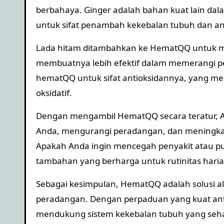
berbahaya. Ginger adalah bahan kuat lain d
untuk sifat penambah kekebalan tubuh dan ant
Lada hitam ditambahkan ke HematQQ untuk 
membuatnya lebih efektif dalam memerangi pe
hematQQ untuk sifat antioksidannya, yang mem
oksidatif.
Dengan mengambil HematQQ secara teratur, 
Anda, mengurangi peradangan, dan meningkat
Apakah Anda ingin mencegah penyakit atau pu
tambahan yang berharga untuk rutinitas hari
Sebagai kesimpulan, HematQQ adalah solusi 
peradangan. Dengan perpaduan yang kuat ant
mendukung sistem kekebalan tubuh yang seha