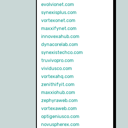
evolvionet.com
synexisplus.com
vortexonet.com
maxxifynet.com
innovexahub.com
dynacorelab.com
synexistechco.com
truvivopro.com
vividusco.com
vortexahq.com
zenithifyit.com
maxxiohub.com
zephyraweb.com
vortexaweb.com
optigeniusco.com
novuspherex.com