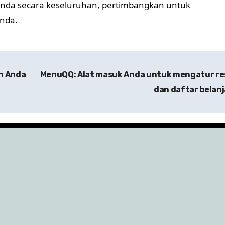
nda secara keseluruhan, pertimbangkan untuk
nda.
n Anda
MenuQQ: Alat masuk Anda untuk mengatur re
dan daftar belan