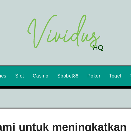
mes
Slot
Casino
Sbobet88
Poker
Togel
ami untuk meningkatkan