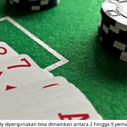
poly dipergunakan bisa dimainkan antara 2 hingga 9 pem