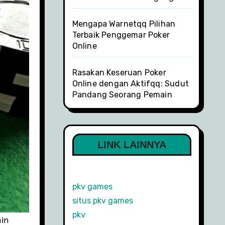
Mengapa Warnetqq Pilihan
Terbaik Penggemar Poker
Online
Rasakan Keseruan Poker
Online dengan Aktifqq: Sudut
Pandang Seorang Pemain
LINK LAINNYA
pkv games
situs pkv games
pkv
ain