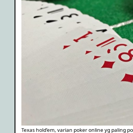
Texas hold’em, varian poker online yg paling 