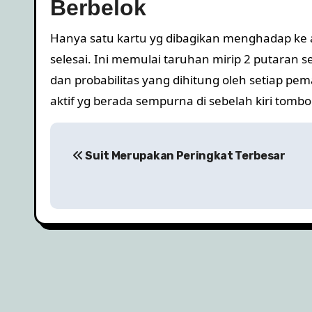
Berbelok
Hanya satu kartu yg dibagikan menghadap ke a
selesai. Ini memulai taruhan mirip 2 putaran
dan probabilitas yang dihitung oleh setiap pe
aktif yg berada sempurna di sebelah kiri tombol
P
Suit Merupakan Peringkat Terbesar
o
s
t
n
a
v