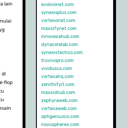
a lain
evolvionet.com
synexisplus.com
mulai
vortexonet.com
maxxifynet.com
yg
innovexahub.com
dynacorelab.com
synexistechco.com
truvivopro.com
vividusco.com
 di
vortexahq.com
e-flop
zenithifyit.com
tu
maxxiohub.com
tu
zephyraweb.com
esain
vortexaweb.com
optigeniusco.com
novuspherex.com