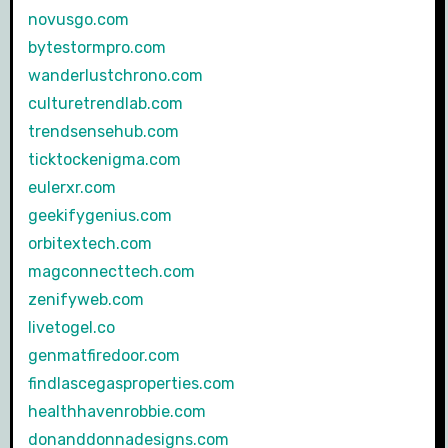
novusgo.com
bytestormpro.com
wanderlustchrono.com
culturetrendlab.com
trendsensehub.com
ticktockenigma.com
eulerxr.com
geekifygenius.com
orbitextech.com
magconnecttech.com
zenifyweb.com
livetogel.co
genmatfiredoor.com
findlascegasproperties.com
healthhavenrobbie.com
donanddonnadesigns.com