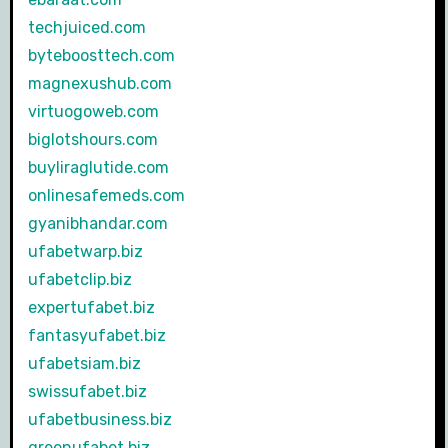
techjuiced.com
byteboosttech.com
magnexushub.com
virtuogoweb.com
biglotshours.com
buyliraglutide.com
onlinesafemeds.com
gyanibhandar.com
ufabetwarp.biz
ufabetclip.biz
expertufabet.biz
fantasyufabet.biz
ufabetsiam.biz
swissufabet.biz
ufabetbusiness.biz
greenufabet.biz