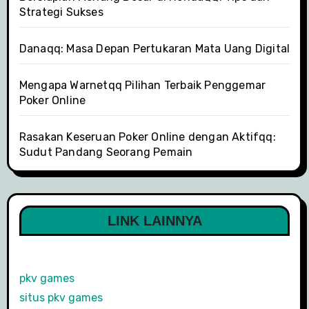
Strategi Sukses
Danaqq: Masa Depan Pertukaran Mata Uang Digital
Mengapa Warnetqq Pilihan Terbaik Penggemar
Poker Online
Rasakan Keseruan Poker Online dengan Aktifqq:
Sudut Pandang Seorang Pemain
LINK LAINNYA
pkv games
situs pkv games