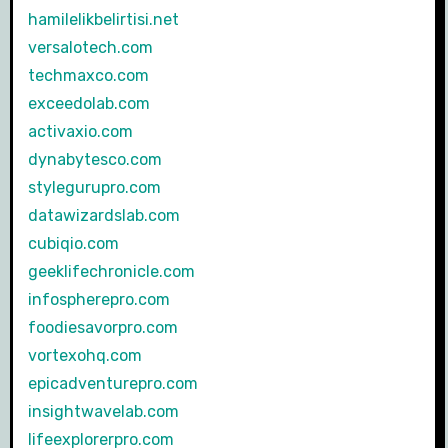
hamilelikbelirtisi.net
versalotech.com
techmaxco.com
exceedolab.com
activaxio.com
dynabytesco.com
stylegurupro.com
datawizardslab.com
cubiqio.com
geeklifechronicle.com
infospherepro.com
foodiesavorpro.com
vortexohq.com
epicadventurepro.com
insightwavelab.com
lifeexplorerpro.com