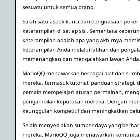
sesuatu untuk semua orang.
Salah satu aspek kunci dari penguasaan pok
keterampilan di setiap sisi. Sementara keber
keterampilan adalah apa yang akhirnya mem
keterampilan Anda melalui latihan dan peng
memenangkan dan mengalahkan lawan Anda
MarioQQ menawarkan berbagai alat dan sumb
mereka, termasuk tutorial, panduan strategi,
pemain mempelajari aturan permainan, meng
pengambilan keputusan mereka. Dengan mema
keunggulan kompetitif dan meningkatkan pelu
Selain menyediakan sumber daya yang berhar
mereka, MarioQQ juga menawarkan komunitas