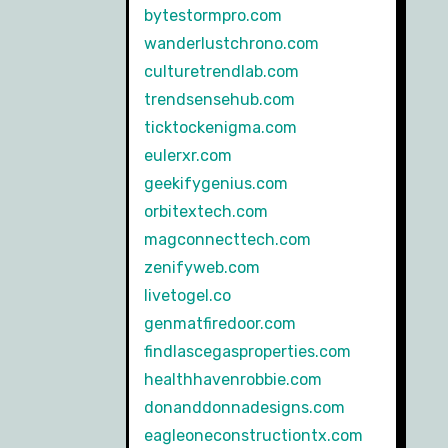
bytestormpro.com
wanderlustchrono.com
culturetrendlab.com
trendsensehub.com
ticktockenigma.com
eulerxr.com
geekifygenius.com
orbitextech.com
magconnecttech.com
zenifyweb.com
livetogel.co
genmatfiredoor.com
findlascegasproperties.com
healthhavenrobbie.com
donanddonnadesigns.com
eagleoneconstructiontx.com