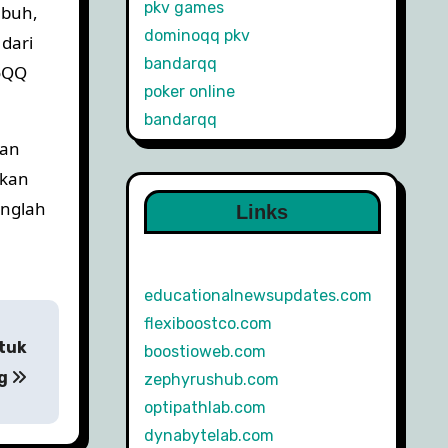
pkv games
mbuh,
dominoqq pkv
dari
bandarqq
ioQQ
poker online
bandarqq
dan
tkan
unglah
Links
educationalnewsupdates.com
flexiboostco.com
ntuk
boostioweb.com
ng
zephyrushub.com
optipathlab.com
dynabytelab.com