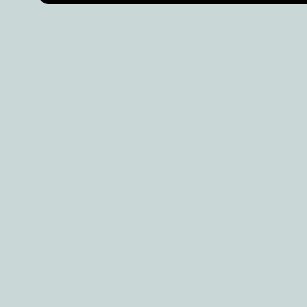
n
a
v
i
g
a
t
i
o
n