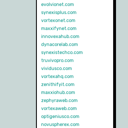
evolvionet.com
synexisplus.com
vortexonet.com
maxxifynet.com
innovexahub.com
dynacorelab.com
synexistechco.com
truvivopro.com
vividusco.com
vortexahq.com
zenithifyit.com
maxxiohub.com
zephyraweb.com
vortexaweb.com
optigeniusco.com
novuspherex.com