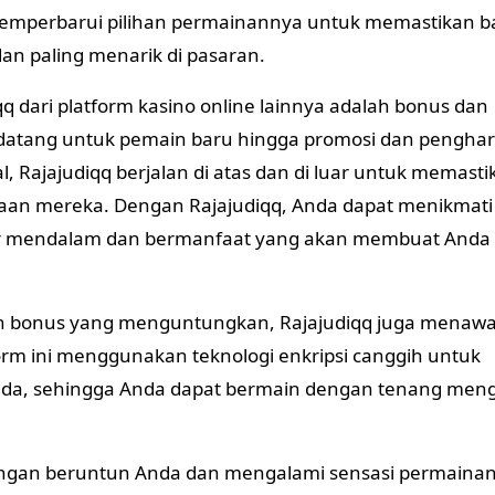
ur memperbarui pilihan permainannya untuk memastikan 
dan paling menarik di pasaran.
 dari platform kasino online lainnya adalah bonus dan
 datang untuk pemain baru hingga promosi dan pengha
, Rajajudiqq berjalan di atas dan di luar untuk memasti
iaan mereka. Dengan Rajajudiqq, Anda dapat menikmati
r mendalam dan bermanfaat yang akan membuat Anda
n bonus yang menguntungkan, Rajajudiqq juga menaw
m ini menggunakan teknologi enkripsi canggih untuk
Anda, sehingga Anda dapat bermain dengan tenang men
angan beruntun Anda dan mengalami sensasi permainan