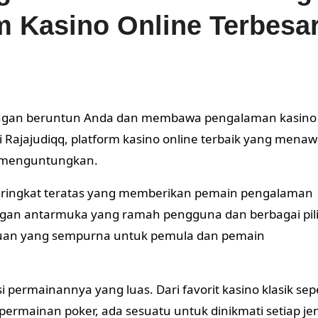
rm Kasino Online Terbesa
ngan beruntun Anda dan membawa pengalaman kasino 
ari Rajajudiqq, platform kasino online terbaik yang mena
g menguntungkan.
rperingkat teratas yang memberikan pemain pengalaman
an antarmuka yang ramah pengguna dan berbagai pil
tujuan yang sempurna untuk pemula dan pemain
i permainannya yang luas. Dari favorit kasino klasik sep
permainan poker, ada sesuatu untuk dinikmati setiap jen