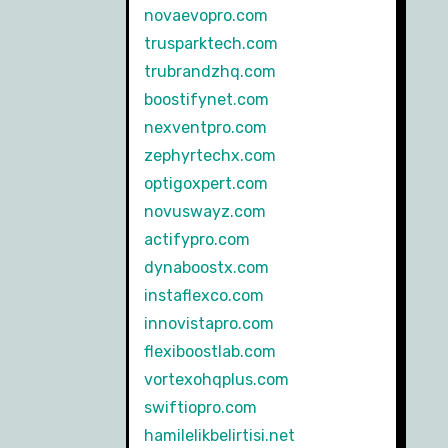
novaevopro.com
trusparktech.com
trubrandzhq.com
boostifynet.com
nexventpro.com
zephyrtechx.com
optigoxpert.com
novuswayz.com
actifypro.com
dynaboostx.com
instaflexco.com
innovistapro.com
flexiboostlab.com
vortexohqplus.com
swiftiopro.com
hamilelikbelirtisi.net