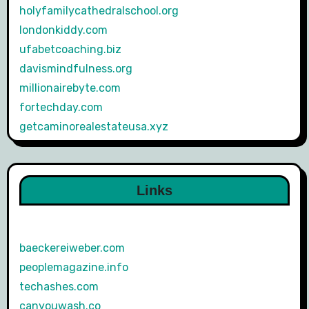
holyfamilycathedralschool.org
londonkiddy.com
ufabetcoaching.biz
davismindfulness.org
millionairebyte.com
fortechday.com
getcaminorealestateusa.xyz
Links
baeckereiweber.com
peoplemagazine.info
techashes.com
canyouwash.co