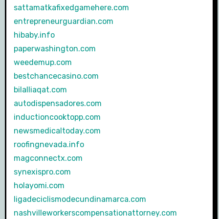
sattamatkafixedgamehere.com
entrepreneurguardian.com
hibaby.info
paperwashington.com
weedemup.com
bestchancecasino.com
bilalliaqat.com
autodispensadores.com
inductioncooktopp.com
newsmedicaltoday.com
roofingnevada.info
magconnectx.com
synexispro.com
holayomi.com
ligadeciclismodecundinamarca.com
nashvilleworkerscompensationattorney.com