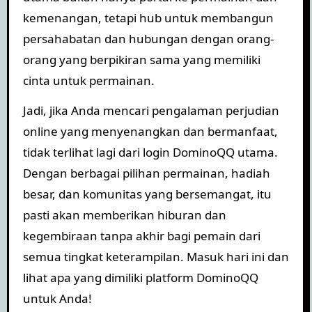
kemenangan, tetapi hub untuk membangun
persahabatan dan hubungan dengan orang-
orang yang berpikiran sama yang memiliki
cinta untuk permainan.
Jadi, jika Anda mencari pengalaman perjudian
online yang menyenangkan dan bermanfaat,
tidak terlihat lagi dari login DominoQQ utama.
Dengan berbagai pilihan permainan, hadiah
besar, dan komunitas yang bersemangat, itu
pasti akan memberikan hiburan dan
kegembiraan tanpa akhir bagi pemain dari
semua tingkat keterampilan. Masuk hari ini dan
lihat apa yang dimiliki platform DominoQQ
untuk Anda!