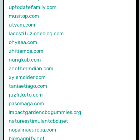
uptodatefamily.com
musitop.com
utyam.com
lacostituzioneblog.com
ohyeea.com
zhitiemoe.com
nungkub.com
anotherindian.com
xylemcider.com
taniaetiago.com
juzfitketo.com
pasomaga.com
impactgardencbdgummies.org
naturesstimulantcbd.net
nopalinaeuropa.com
biomagnify.net