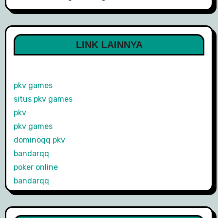
LINK LAINNYA
pkv games
situs pkv games
pkv
pkv games
dominoqq pkv
bandarqq
poker online
bandarqq