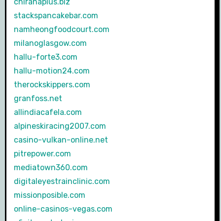
chiranaplus.biz
stackspancakebar.com
namheongfoodcourt.com
milanoglasgow.com
hallu-forte3.com
hallu-motion24.com
therockskippers.com
granfoss.net
allindiacafela.com
alpineskiracing2007.com
casino-vulkan-online.net
pitrepower.com
mediatown360.com
digitaleyestrainclinic.com
missionposible.com
online-casinos-vegas.com