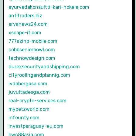
ayurvedakonsultti-kari-nokela.com
antitraders.biz
aryanews24.com
xscape-it.com
777azino-mobile.com
cobbseniorbowl.com
technowdesign.com
durexsecurityandshipping.com
cityroofingandplannig.com
ivdabergasa.com
juyultadesga.com
real-crypto-services.com
mypetzworld.com
infounty.com
investparaguay-eu.com
bwc88asia.com