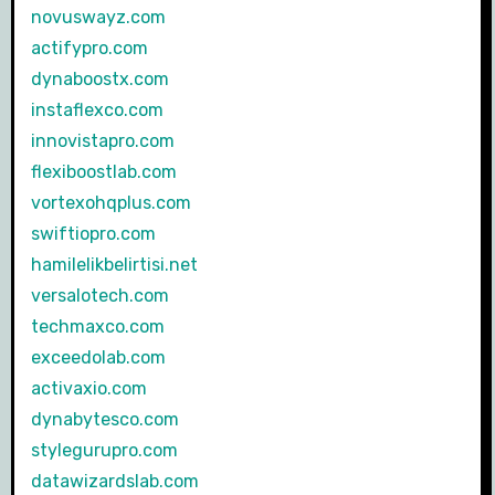
novuswayz.com
actifypro.com
dynaboostx.com
instaflexco.com
innovistapro.com
flexiboostlab.com
vortexohqplus.com
swiftiopro.com
hamilelikbelirtisi.net
versalotech.com
techmaxco.com
exceedolab.com
activaxio.com
dynabytesco.com
stylegurupro.com
datawizardslab.com