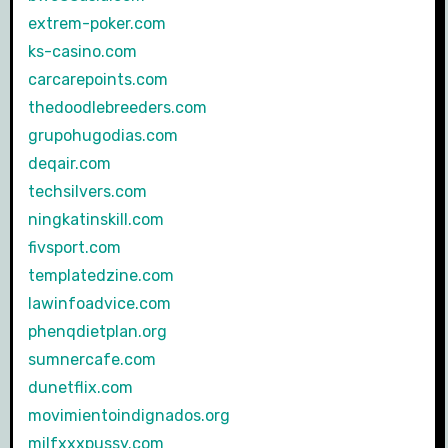
extrem-poker.com
ks-casino.com
carcarepoints.com
thedoodlebreeders.com
grupohugodias.com
deqair.com
techsilvers.com
ningkatinskill.com
fivsport.com
templatedzine.com
lawinfoadvice.com
phenqdietplan.org
sumnercafe.com
dunetflix.com
movimientoindignados.org
milfxxxpussy.com