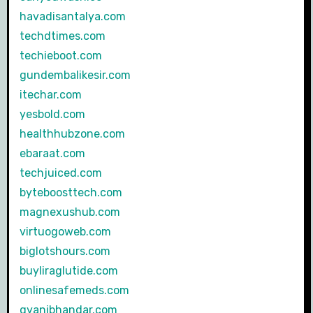
havadisantalya.com
techdtimes.com
techieboot.com
gundembalikesir.com
itechar.com
yesbold.com
healthhubzone.com
ebaraat.com
techjuiced.com
byteboosttech.com
magnexushub.com
virtuogoweb.com
biglotshours.com
buyliraglutide.com
onlinesafemeds.com
gyanibhandar.com