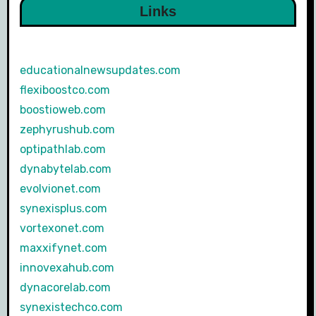
Links
educationalnewsupdates.com
flexiboostco.com
boostioweb.com
zephyrushub.com
optipathlab.com
dynabytelab.com
evolvionet.com
synexisplus.com
vortexonet.com
maxxifynet.com
innovexahub.com
dynacorelab.com
synexistechco.com