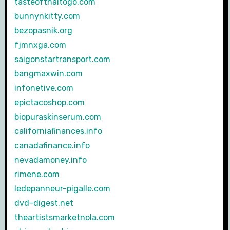
tasteofthaitogo.com
bunnynkitty.com
bezopasnik.org
fjmnxga.com
saigonstartransport.com
bangmaxwin.com
infonetive.com
epictacoshop.com
biopuraskinserum.com
californiafinances.info
canadafinance.info
nevadamoney.info
rimene.com
ledepanneur-pigalle.com
dvd-digest.net
theartistsmarketnola.com