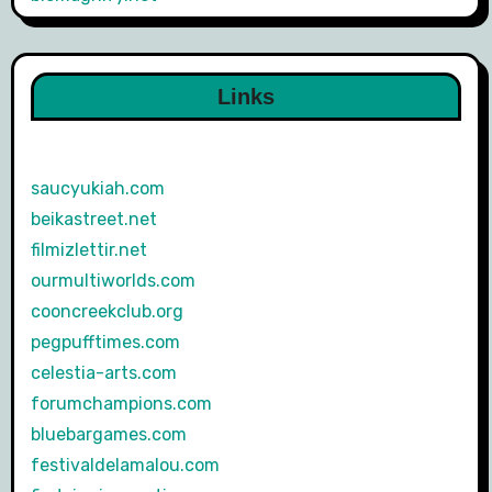
Links
saucyukiah.com
beikastreet.net
filmizlettir.net
ourmultiworlds.com
cooncreekclub.org
pegpufftimes.com
celestia-arts.com
forumchampions.com
bluebargames.com
festivaldelamalou.com