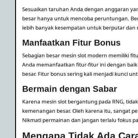
Sesuaikan taruhan Anda dengan anggaran yang
besar hanya untuk mencoba peruntungan. Ber
lebih banyak kesempatan untuk berputar dan 
Manfaatkan Fitur Bonus
Sebagian besar mesin slot modern memiliki f
Anda memanfaatkan fitur-fitur ini dengan b
besar. Fitur bonus sering kali menjadi kunci 
Bermain dengan Sabar
Karena mesin slot bergantung pada RNG, tid
kemenangan besar. Oleh karena itu, sangat pe
Nikmati permainan dan jangan terlalu fokus
Mengapa Tidak Ada Car