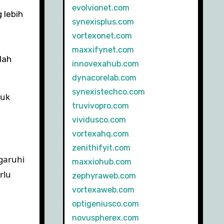
evolvionet.com
 lebih
synexisplus.com
vortexonet.com
maxxifynet.com
lah
innovexahub.com
dynacorelab.com
synexistechco.com
tuk
truvivopro.com
vividusco.com
vortexahq.com
zenithifyit.com
garuhi
maxxiohub.com
rlu
zephyraweb.com
vortexaweb.com
optigeniusco.com
novuspherex.com