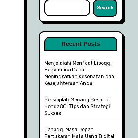
Search
Recent Posts
Menjelajahi Manfaat Lipoqq:
Bagaimana Dapat
Meningkatkan Kesehatan dan
Kesejahteraan Anda
Bersiaplah Menang Besar di
HondaQQ: Tips dan Strategi
Sukses
Danaqq: Masa Depan
Pertukaran Mata Uang Digital