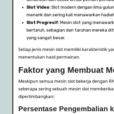
Slot Video
: Slot modern dengan lima gulung
menarik dan sering kali menawarkan hadiah
Slot Progresif
: Mesin slot yang menawark
bertaruh, sebagian dari taruhan mereka di
yang sangat besar.
Setiap jenis mesin slot memiliki karakteristi
menentukan hasil permainan.
Faktor yang Membuat Me
Meskipun semua mesin slot bekerja dengan R
seberapa sering sebuah mesin slot memberika
dipertimbangkan:
Persentase Pengembalian k