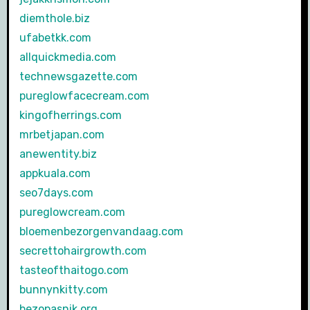
diemthole.biz
ufabetkk.com
allquickmedia.com
technewsgazette.com
pureglowfacecream.com
kingofherrings.com
mrbetjapan.com
anewentity.biz
appkuala.com
seo7days.com
pureglowcream.com
bloemenbezorgenvandaag.com
secrettohairgrowth.com
tasteofthaitogo.com
bunnynkitty.com
bezopasnik.org