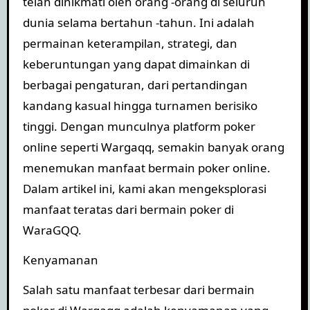
telah dinikmati oleh orang -orang di seluruh
dunia selama bertahun -tahun. Ini adalah
permainan keterampilan, strategi, dan
keberuntungan yang dapat dimainkan di
berbagai pengaturan, dari pertandingan
kandang kasual hingga turnamen berisiko
tinggi. Dengan munculnya platform poker
online seperti Wargaqq, semakin banyak orang
menemukan manfaat bermain poker online.
Dalam artikel ini, kami akan mengeksplorasi
manfaat teratas dari bermain poker di
WaraGQQ.
Kenyamanan
Salah satu manfaat terbesar dari bermain