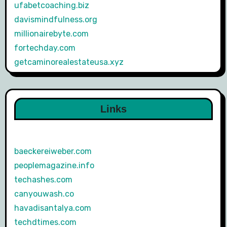
ufabetcoaching.biz
davismindfulness.org
millionairebyte.com
fortechday.com
getcaminorealestateusa.xyz
Links
baeckereiweber.com
peoplemagazine.info
techashes.com
canyouwash.co
havadisantalya.com
techdtimes.com