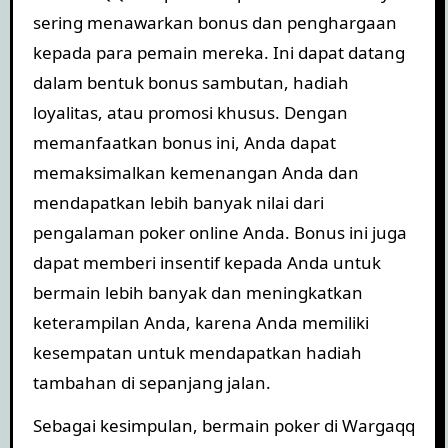
sering menawarkan bonus dan penghargaan
kepada para pemain mereka. Ini dapat datang
dalam bentuk bonus sambutan, hadiah
loyalitas, atau promosi khusus. Dengan
memanfaatkan bonus ini, Anda dapat
memaksimalkan kemenangan Anda dan
mendapatkan lebih banyak nilai dari
pengalaman poker online Anda. Bonus ini juga
dapat memberi insentif kepada Anda untuk
bermain lebih banyak dan meningkatkan
keterampilan Anda, karena Anda memiliki
kesempatan untuk mendapatkan hadiah
tambahan di sepanjang jalan.
Sebagai kesimpulan, bermain poker di Wargaqq