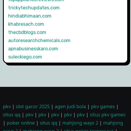
trickytechupdates.com
hindiabhimaan.com
khabresach.com
thecbdblogs.com
autoresearchchemicals.com
apnabusinesskaro.com
suleckiego.com
pkv
|
slot gacor 2025
|
agen judi bola
|
pkv games
|
situs qq
|
pkv
|
pkv
|
pkv
|
pkv
|
pkv
|
situs pkv games
|
poker online
|
situs qq
|
mahjong ways 2
|
mahjong