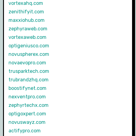
vortexahq.com
zenithifyit.com
maxxiohub.com
zephyraweb.com
vortexaweb.com
optigeniusco.com
novuspherex.com
novaevopro.com
trusparktech.com
trubrandzhq.com
boostifynet.com
nexventpro.com
zephyrtechx.com
optigoxpert.com
novuswayz.com
actifypro.com