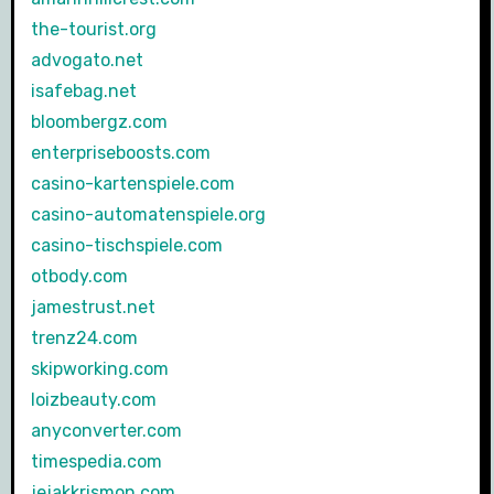
the-tourist.org
advogato.net
isafebag.net
bloombergz.com
enterpriseboosts.com
casino-kartenspiele.com
casino-automatenspiele.org
casino-tischspiele.com
otbody.com
jamestrust.net
trenz24.com
skipworking.com
loizbeauty.com
anyconverter.com
timespedia.com
jejakkrismon.com