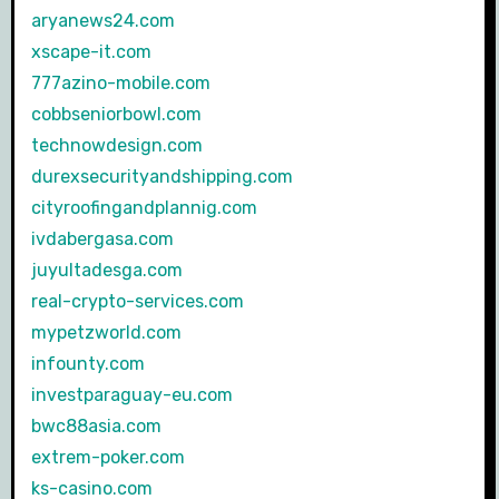
aryanews24.com
xscape-it.com
777azino-mobile.com
cobbseniorbowl.com
technowdesign.com
durexsecurityandshipping.com
cityroofingandplannig.com
ivdabergasa.com
juyultadesga.com
real-crypto-services.com
mypetzworld.com
infounty.com
investparaguay-eu.com
bwc88asia.com
extrem-poker.com
ks-casino.com