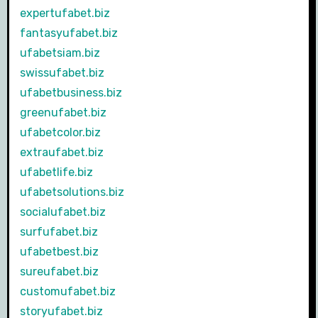
expertufabet.biz
fantasyufabet.biz
ufabetsiam.biz
swissufabet.biz
ufabetbusiness.biz
greenufabet.biz
ufabetcolor.biz
extraufabet.biz
ufabetlife.biz
ufabetsolutions.biz
socialufabet.biz
surfufabet.biz
ufabetbest.biz
sureufabet.biz
customufabet.biz
storyufabet.biz