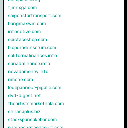
fjmnxga.com
saigonstartransport.com
bangmaxwin.com
infonetive.com
epictacoshop.com
biopuraskinserum.com
californiafinances.info
canadafinance.info
nevadamoney.info
rimene.com
ledepanneur-pigalle.com
dvd-digest.net
theartistsmarketnola.com
chiranaplus.biz
stackspancakebar.com
namheongfoodcourt.com