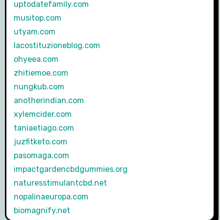
uptodatefamily.com
musitop.com
utyam.com
lacostituzioneblog.com
ohyeea.com
zhitiemoe.com
nungkub.com
anotherindian.com
xylemcider.com
taniaetiago.com
juzfitketo.com
pasomaga.com
impactgardencbdgummies.org
naturesstimulantcbd.net
nopalinaeuropa.com
biomagnify.net