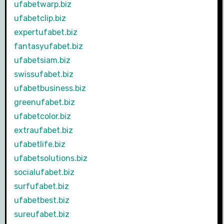
ufabetwarp.biz
ufabetclip.biz
expertufabet.biz
fantasyufabet.biz
ufabetsiam.biz
swissufabet.biz
ufabetbusiness.biz
greenufabet.biz
ufabetcolor.biz
extraufabet.biz
ufabetlife.biz
ufabetsolutions.biz
socialufabet.biz
surfufabet.biz
ufabetbest.biz
sureufabet.biz