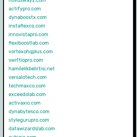
novuswayz.com
actifypro.com
dynaboostx.com
instaflexco.com
innovistapro.com
flexiboostlab.com
vortexohqplus.com
swiftiopro.com
hamilelikbelirtisi.net
versalotech.com
techmaxco.com
exceedolab.com
activaxio.com
dynabytesco.com
stylegurupro.com
datawizardslab.com