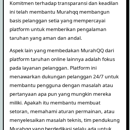
Komitmen terhadap transparansi dan keadilan
ini telah membantu Murahqq membangun
basis pelanggan setia yang mempercayai
platform untuk memberikan pengalaman
taruhan yang aman dan andal.
Aspek lain yang membedakan MurahQQ dari
platform taruhan online lainnya adalah fokus
pada layanan pelanggan. Platform ini
menawarkan dukungan pelanggan 24/7 untuk
membantu pengguna dengan masalah atau
pertanyaan apa pun yang mungkin mereka
miliki. Apakah itu membantu membuat
setoran, memahami aturan permainan, atau
menyelesaikan masalah teknis, tim pendukung
Murahqq yang berdedikasi selalu ada untuk