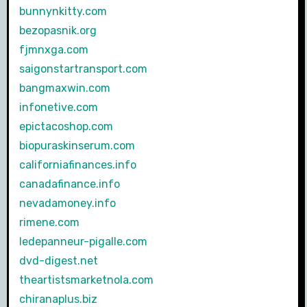
bunnynkitty.com
bezopasnik.org
fjmnxga.com
saigonstartransport.com
bangmaxwin.com
infonetive.com
epictacoshop.com
biopuraskinserum.com
californiafinances.info
canadafinance.info
nevadamoney.info
rimene.com
ledepanneur-pigalle.com
dvd-digest.net
theartistsmarketnola.com
chiranaplus.biz