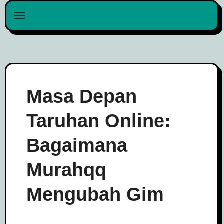
Skip
to
content
Masa Depan
Taruhan Online:
Bagaimana
Murahqq
Mengubah Gim