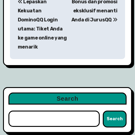
Lepaskan
Bonus dan promosi
o
Kekuatan
eksklusif menanti
s
DominoQQ Login
Anda di JurusQQ
utama: Tiket Anda
t
ke game online yang
n
menarik
a
v
i
g
Search
a
t
Search
i