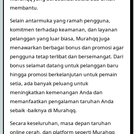
membantu.
Selain antarmuka yang ramah pengguna,
komitmen terhadap keamanan, dan layanan
pelanggan yang luar biasa, Murahqq juga
menawarkan berbagai bonus dan promosi agar
pengguna tetap terlibat dan bersemangat. Dari
bonus selamat datang untuk pelanggan baru
hingga promosi berkelanjutan untuk pemain
setia, ada banyak peluang untuk
meningkatkan kemenangan Anda dan
memanfaatkan pengalaman taruhan Anda
sebaik -baiknya di Murahqq.
Secara keseluruhan, masa depan taruhan
online cerah, dan platform seperti Murahqq