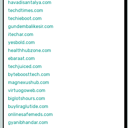
havadisantalya.com
techdtimes.com
techieboot.com
gundembalikesir.com
itechar.com
yesbold.com
healthhubzone.com
ebaraat.com
techjuiced.com
byteboosttech.com
magnexushub.com
virtuogoweb.com
biglotshours.com
buyliraglutide.com
onlinesafemeds.com
gyanibhandar.com