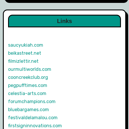
Links
saucyukiah.com
beikastreet.net
filmizlettir.net
ourmultiworlds.com
cooncreekclub.org
pegpufftimes.com
celestia-arts.com
forumchampions.com
bluebargames.com
festivaldelamalou.com
firstsigninnovations.com