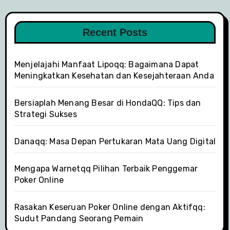
o
n
Recent Posts
Menjelajahi Manfaat Lipoqq: Bagaimana Dapat
Meningkatkan Kesehatan dan Kesejahteraan Anda
Bersiaplah Menang Besar di HondaQQ: Tips dan
Strategi Sukses
Danaqq: Masa Depan Pertukaran Mata Uang Digital
Mengapa Warnetqq Pilihan Terbaik Penggemar
Poker Online
Rasakan Keseruan Poker Online dengan Aktifqq:
Sudut Pandang Seorang Pemain