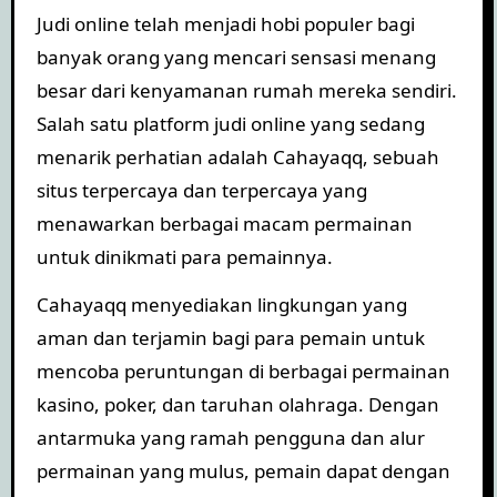
Judi online telah menjadi hobi populer bagi
banyak orang yang mencari sensasi menang
besar dari kenyamanan rumah mereka sendiri.
Salah satu platform judi online yang sedang
menarik perhatian adalah Cahayaqq, sebuah
situs terpercaya dan terpercaya yang
menawarkan berbagai macam permainan
untuk dinikmati para pemainnya.
Cahayaqq menyediakan lingkungan yang
aman dan terjamin bagi para pemain untuk
mencoba peruntungan di berbagai permainan
kasino, poker, dan taruhan olahraga. Dengan
antarmuka yang ramah pengguna dan alur
permainan yang mulus, pemain dapat dengan