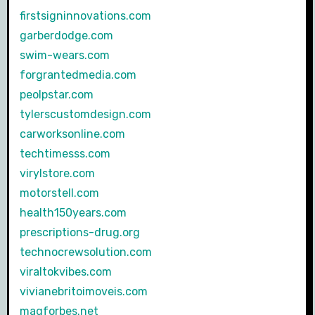
firstsigninnovations.com
garberdodge.com
swim-wears.com
forgrantedmedia.com
peolpstar.com
tylerscustomdesign.com
carworksonline.com
techtimesss.com
virylstore.com
motorstell.com
health150years.com
prescriptions-drug.org
technocrewsolution.com
viraltokvibes.com
vivianebritoimoveis.com
magforbes.net