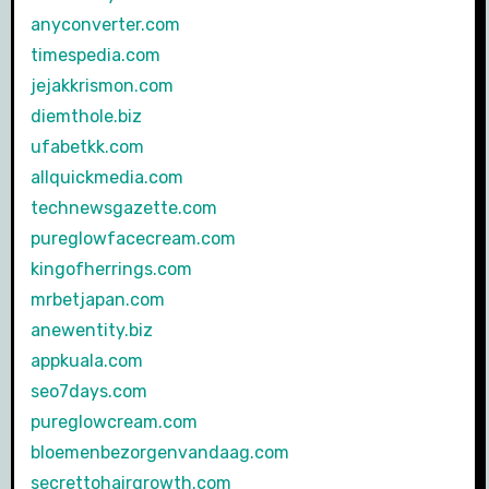
anyconverter.com
timespedia.com
jejakkrismon.com
diemthole.biz
ufabetkk.com
allquickmedia.com
technewsgazette.com
pureglowfacecream.com
kingofherrings.com
mrbetjapan.com
anewentity.biz
appkuala.com
seo7days.com
pureglowcream.com
bloemenbezorgenvandaag.com
secrettohairgrowth.com