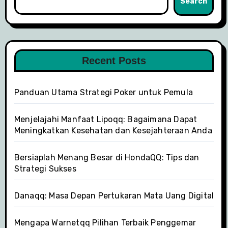
Search
t
i
o
Recent Posts
n
Panduan Utama Strategi Poker untuk Pemula
Menjelajahi Manfaat Lipoqq: Bagaimana Dapat
Meningkatkan Kesehatan dan Kesejahteraan Anda
Bersiaplah Menang Besar di HondaQQ: Tips dan
Strategi Sukses
Danaqq: Masa Depan Pertukaran Mata Uang Digital
Mengapa Warnetqq Pilihan Terbaik Penggemar