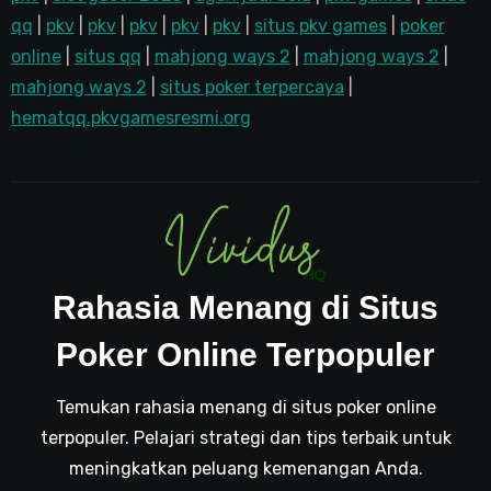
qq
|
pkv
|
pkv
|
pkv
|
pkv
|
pkv
|
situs pkv games
|
poker
online
|
situs qq
|
mahjong ways 2
|
mahjong ways 2
|
mahjong ways 2
|
situs poker terpercaya
|
hematqq.pkvgamesresmi.org
Rahasia Menang di Situs
Poker Online Terpopuler
Temukan rahasia menang di situs poker online
terpopuler. Pelajari strategi dan tips terbaik untuk
meningkatkan peluang kemenangan Anda.