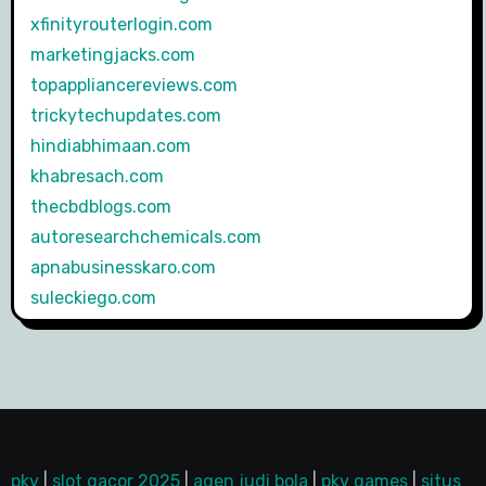
xfinityrouterlogin.com
marketingjacks.com
topappliancereviews.com
trickytechupdates.com
hindiabhimaan.com
khabresach.com
thecbdblogs.com
autoresearchchemicals.com
apnabusinesskaro.com
suleckiego.com
pkv
|
slot gacor 2025
|
agen judi bola
|
pkv games
|
situs