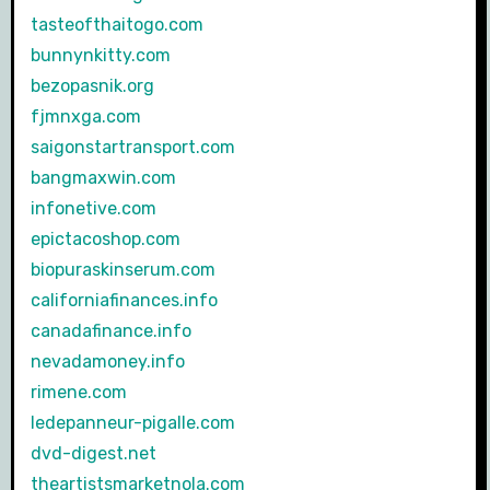
tasteofthaitogo.com
bunnynkitty.com
bezopasnik.org
fjmnxga.com
saigonstartransport.com
bangmaxwin.com
infonetive.com
epictacoshop.com
biopuraskinserum.com
californiafinances.info
canadafinance.info
nevadamoney.info
rimene.com
ledepanneur-pigalle.com
dvd-digest.net
theartistsmarketnola.com