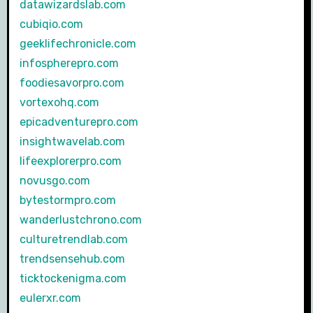
datawizardslab.com
cubiqio.com
geeklifechronicle.com
infospherepro.com
foodiesavorpro.com
vortexohq.com
epicadventurepro.com
insightwavelab.com
lifeexplorerpro.com
novusgo.com
bytestormpro.com
wanderlustchrono.com
culturetrendlab.com
trendsensehub.com
ticktockenigma.com
eulerxr.com