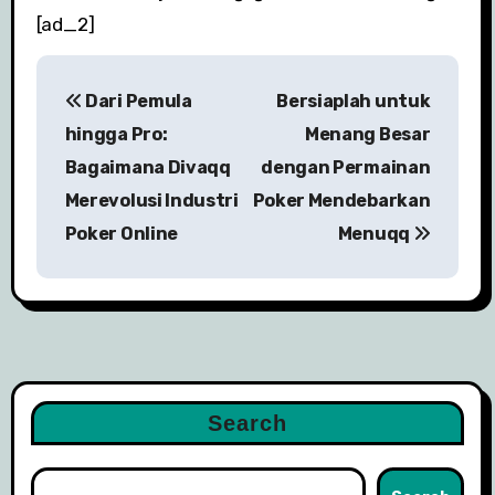
[ad_2]
P
Dari Pemula
Bersiaplah untuk
o
hingga Pro:
Menang Besar
s
Bagaimana Divaqq
dengan Permainan
Merevolusi Industri
Poker Mendebarkan
t
Poker Online
Menuqq
n
a
v
i
Search
g
a