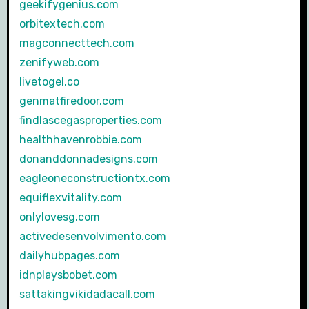
geekifygenius.com
orbitextech.com
magconnecttech.com
zenifyweb.com
livetogel.co
genmatfiredoor.com
findlascegasproperties.com
healthhavenrobbie.com
donanddonnadesigns.com
eagleoneconstructiontx.com
equiflexvitality.com
onlylovesg.com
activedesenvolvimento.com
dailyhubpages.com
idnplaysbobet.com
sattakingvikidadacall.com