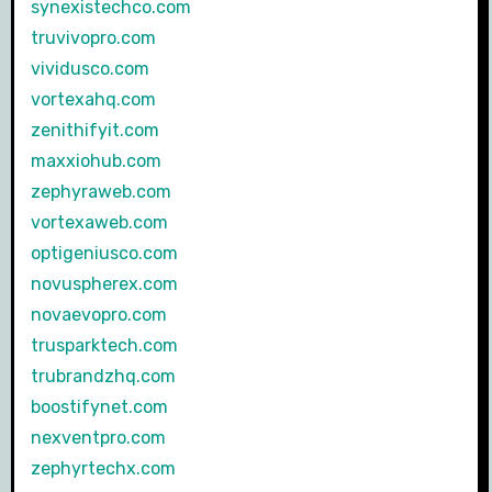
synexistechco.com
truvivopro.com
vividusco.com
vortexahq.com
zenithifyit.com
maxxiohub.com
zephyraweb.com
vortexaweb.com
optigeniusco.com
novuspherex.com
novaevopro.com
trusparktech.com
trubrandzhq.com
boostifynet.com
nexventpro.com
zephyrtechx.com