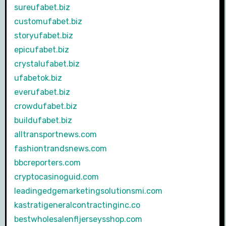
sureufabet.biz
customufabet.biz
storyufabet.biz
epicufabet.biz
crystalufabet.biz
ufabetok.biz
everufabet.biz
crowdufabet.biz
buildufabet.biz
alltransportnews.com
fashiontrandsnews.com
bbcreporters.com
cryptocasinoguid.com
leadingedgemarketingsolutionsmi.com
kastratigeneralcontractinginc.co
bestwholesalenfljerseysshop.com