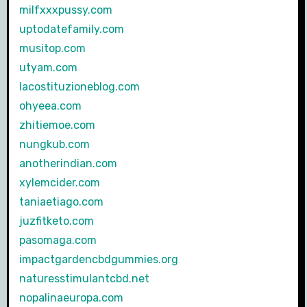
milfxxxpussy.com
uptodatefamily.com
musitop.com
utyam.com
lacostituzioneblog.com
ohyeea.com
zhitiemoe.com
nungkub.com
anotherindian.com
xylemcider.com
taniaetiago.com
juzfitketo.com
pasomaga.com
impactgardencbdgummies.org
naturesstimulantcbd.net
nopalinaeuropa.com