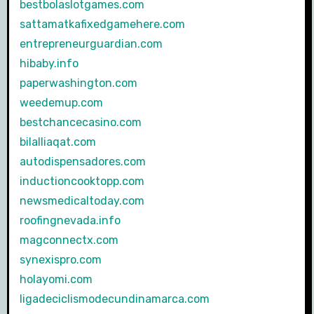
bestbolaslotgames.com
sattamatkafixedgamehere.com
entrepreneurguardian.com
hibaby.info
paperwashington.com
weedemup.com
bestchancecasino.com
bilalliaqat.com
autodispensadores.com
inductioncooktopp.com
newsmedicaltoday.com
roofingnevada.info
magconnectx.com
synexispro.com
holayomi.com
ligadeciclismodecundinamarca.com