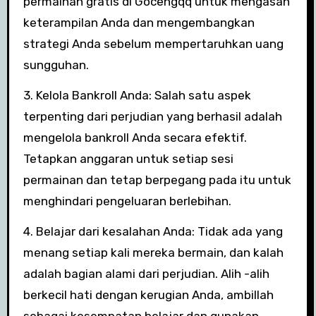
permainan gratis di Gocengqq untuk mengasah
keterampilan Anda dan mengembangkan
strategi Anda sebelum mempertaruhkan uang
sungguhan.
3. Kelola Bankroll Anda: Salah satu aspek
terpenting dari perjudian yang berhasil adalah
mengelola bankroll Anda secara efektif.
Tetapkan anggaran untuk setiap sesi
permainan dan tetap berpegang pada itu untuk
menghindari pengeluaran berlebihan.
4. Belajar dari kesalahan Anda: Tidak ada yang
menang setiap kali mereka bermain, dan kalah
adalah bagian alami dari perjudian. Alih -alih
berkecil hati dengan kerugian Anda, ambillah