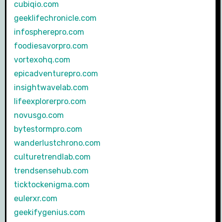
cubiqio.com
geeklifechronicle.com
infospherepro.com
foodiesavorpro.com
vortexohq.com
epicadventurepro.com
insightwavelab.com
lifeexplorerpro.com
novusgo.com
bytestormpro.com
wanderlustchrono.com
culturetrendlab.com
trendsensehub.com
ticktockenigma.com
eulerxr.com
geekifygenius.com