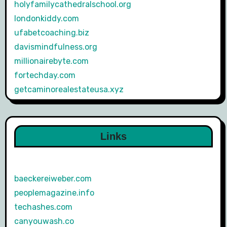
holyfamilycathedralschool.org
londonkiddy.com
ufabetcoaching.biz
davismindfulness.org
millionairebyte.com
fortechday.com
getcaminorealestateusa.xyz
Links
baeckereiweber.com
peoplemagazine.info
techashes.com
canyouwash.co