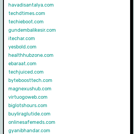
havadisantalya.com
techdtimes.com
techieboot.com
gundembalikesir.com
itechar.com
yesbold.com
healthhubzone.com
ebaraat.com
techjuiced.com
byteboosttech.com
magnexushub.com
virtuogoweb.com
biglotshours.com
buyliraglutide.com
onlinesafemeds.com
gyanibhandar.com