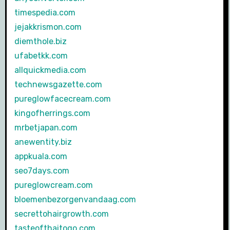
timespedia.com
jejakkrismon.com
diemthole.biz
ufabetkk.com
allquickmedia.com
technewsgazette.com
pureglowfacecream.com
kingofherrings.com
mrbetjapan.com
anewentity.biz
appkuala.com
seo7days.com
pureglowcream.com
bloemenbezorgenvandaag.com
secrettohairgrowth.com
tasteofthaitogo.com