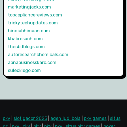
marketingjacks.com
topappliancereviews.com
trickytechupdates.com
hindiabhimaan.com
khabresach.com
thecbdblogs.com
autoresearchchemicals.com
apnabusinesskaro.com
suleckiego.com
pkv
|
slot gacor 2025
|
agen judi bola
|
pkv games
|
situs
qq
|
pkv
|
pkv
|
pkv
|
pkv
|
pkv
|
situs pkv games
|
poker