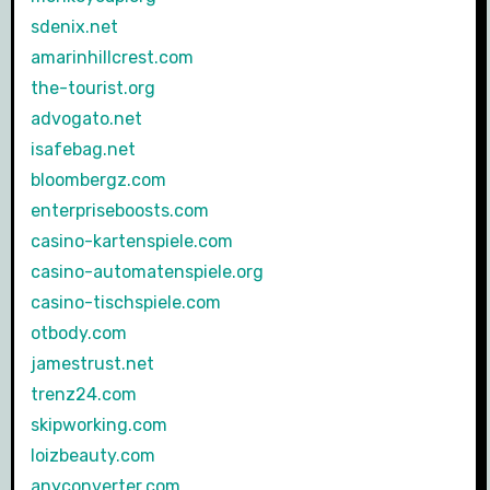
sdenix.net
amarinhillcrest.com
the-tourist.org
advogato.net
isafebag.net
bloombergz.com
enterpriseboosts.com
casino-kartenspiele.com
casino-automatenspiele.org
casino-tischspiele.com
otbody.com
jamestrust.net
trenz24.com
skipworking.com
loizbeauty.com
anyconverter.com