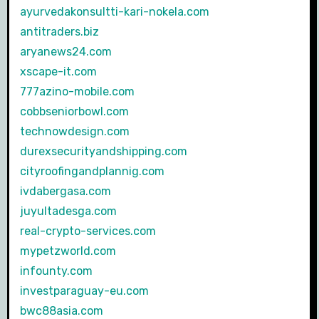
ayurvedakonsultti-kari-nokela.com
antitraders.biz
aryanews24.com
xscape-it.com
777azino-mobile.com
cobbseniorbowl.com
technowdesign.com
durexsecurityandshipping.com
cityroofingandplannig.com
ivdabergasa.com
juyultadesga.com
real-crypto-services.com
mypetzworld.com
infounty.com
investparaguay-eu.com
bwc88asia.com