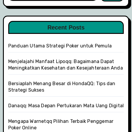
t
i
o
Recent Posts
n
Panduan Utama Strategi Poker untuk Pemula
Menjelajahi Manfaat Lipoqq: Bagaimana Dapat
Meningkatkan Kesehatan dan Kesejahteraan Anda
Bersiaplah Menang Besar di HondaQQ: Tips dan
Strategi Sukses
Danaqq: Masa Depan Pertukaran Mata Uang Digital
Mengapa Warnetqq Pilihan Terbaik Penggemar
Poker Online