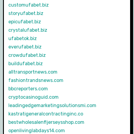
customufabet.biz
storyufabet.biz
epicufabet.biz
crystalufabet.biz
ufabetok.biz
everufabet.biz
crowdufabet.biz
buildufabet.biz
alltransportnews.com
fashiontrandsnews.com
bbcreporters.com
cryptocasinoguid.com
leadingedgemarketingsolutionsmi.com
kastratigeneralcontractinginc.co
bestwholesalenfljerseysshop.com
openlivinglabdays14.com