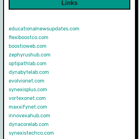
Links
educationalnewsupdates.com
flexiboostco.com
boostioweb.com
zephyrushub.com
optipathlab.com
dynabytelab.com
evolvionet.com
synexisplus.com
vortexonet.com
maxxifynet.com
innovexahub.com
dynacorelab.com
synexistechco.com