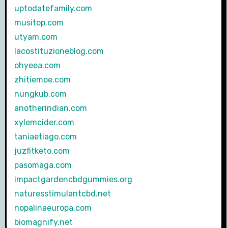
uptodatefamily.com
musitop.com
utyam.com
lacostituzioneblog.com
ohyeea.com
zhitiemoe.com
nungkub.com
anotherindian.com
xylemcider.com
taniaetiago.com
juzfitketo.com
pasomaga.com
impactgardencbdgummies.org
naturesstimulantcbd.net
nopalinaeuropa.com
biomagnify.net