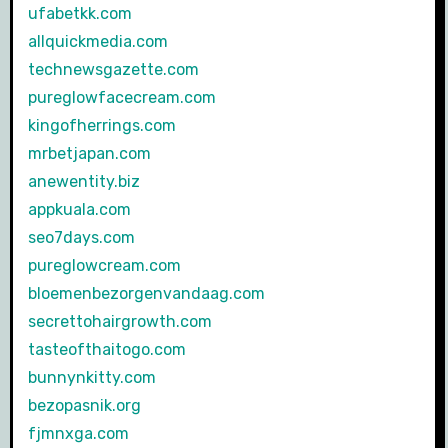
ufabetkk.com
allquickmedia.com
technewsgazette.com
pureglowfacecream.com
kingofherrings.com
mrbetjapan.com
anewentity.biz
appkuala.com
seo7days.com
pureglowcream.com
bloemenbezorgenvandaag.com
secrettohairgrowth.com
tasteofthaitogo.com
bunnynkitty.com
bezopasnik.org
fjmnxga.com