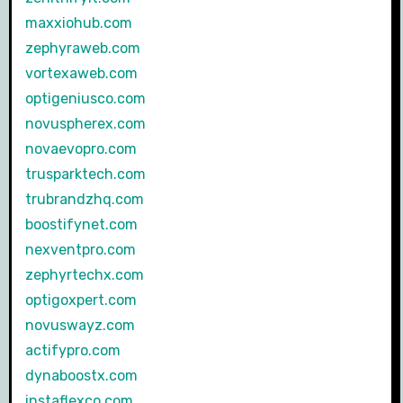
maxxiohub.com
zephyraweb.com
vortexaweb.com
optigeniusco.com
novuspherex.com
novaevopro.com
trusparktech.com
trubrandzhq.com
boostifynet.com
nexventpro.com
zephyrtechx.com
optigoxpert.com
novuswayz.com
actifypro.com
dynaboostx.com
instaflexco.com