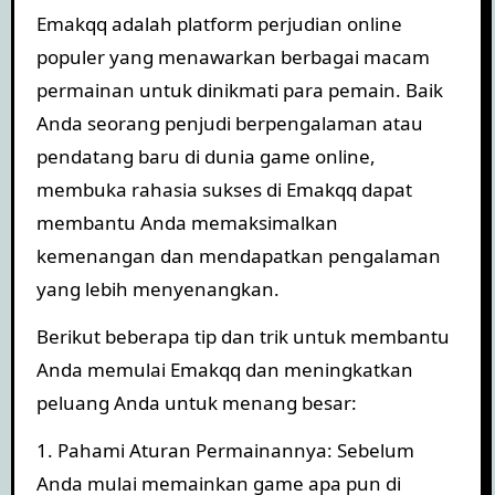
Emakqq adalah platform perjudian online
populer yang menawarkan berbagai macam
permainan untuk dinikmati para pemain. Baik
Anda seorang penjudi berpengalaman atau
pendatang baru di dunia game online,
membuka rahasia sukses di Emakqq dapat
membantu Anda memaksimalkan
kemenangan dan mendapatkan pengalaman
yang lebih menyenangkan.
Berikut beberapa tip dan trik untuk membantu
Anda memulai Emakqq dan meningkatkan
peluang Anda untuk menang besar:
1. Pahami Aturan Permainannya: Sebelum
Anda mulai memainkan game apa pun di