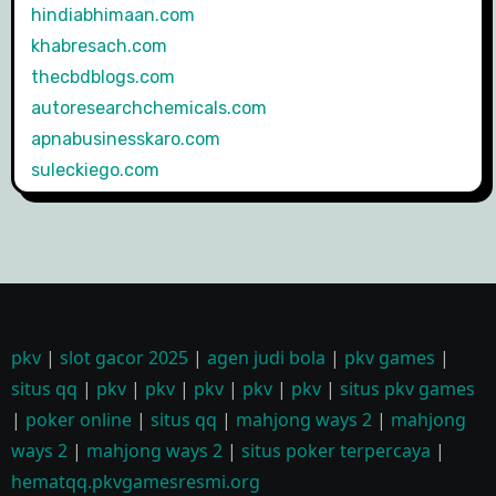
hindiabhimaan.com
khabresach.com
thecbdblogs.com
autoresearchchemicals.com
apnabusinesskaro.com
suleckiego.com
pkv
|
slot gacor 2025
|
agen judi bola
|
pkv games
|
situs qq
|
pkv
|
pkv
|
pkv
|
pkv
|
pkv
|
situs pkv games
|
poker online
|
situs qq
|
mahjong ways 2
|
mahjong
ways 2
|
mahjong ways 2
|
situs poker terpercaya
|
hematqq.pkvgamesresmi.org