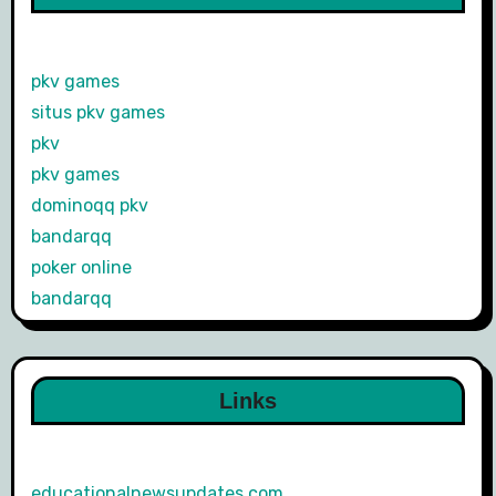
pkv games
situs pkv games
pkv
pkv games
dominoqq pkv
bandarqq
poker online
bandarqq
Links
educationalnewsupdates.com