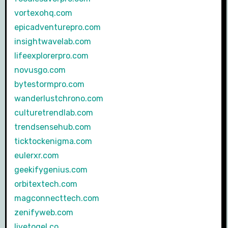
vortexohq.com
epicadventurepro.com
insightwavelab.com
lifeexplorerpro.com
novusgo.com
bytestormpro.com
wanderlustchrono.com
culturetrendlab.com
trendsensehub.com
ticktockenigma.com
eulerxr.com
geekifygenius.com
orbitextech.com
magconnecttech.com
zenifyweb.com
livetogel.co