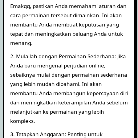
Emakqq, pastikan Anda memahami aturan dan
cara permainan tersebut dimainkan. Ini akan
membantu Anda membuat keputusan yang
tepat dan meningkatkan peluang Anda untuk
menang.
2. Mulailah dengan Permainan Sederhana: Jika
Anda baru mengenal perjudian online,
sebaiknya mulai dengan permainan sederhana
yang lebih mudah dipahami. Ini akan
membantu Anda membangun kepercayaan diri
dan meningkatkan keterampilan Anda sebelum
melanjutkan ke permainan yang lebih
kompleks.
3. Tetapkan Anggaran: Penting untuk