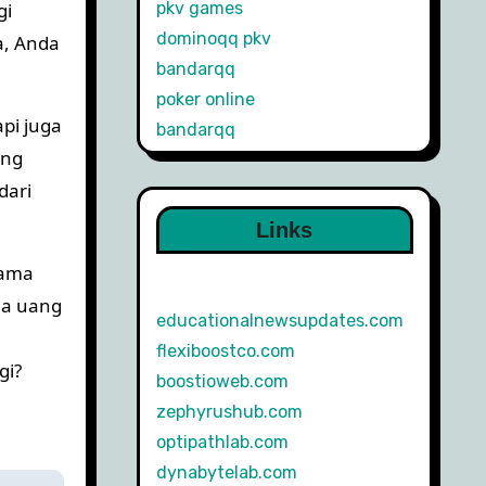
gi
pkv games
dominoqq pkv
a, Anda
bandarqq
poker online
api juga
bandarqq
ing
dari
Links
sama
la uang
educationalnewsupdates.com
flexiboostco.com
gi?
boostioweb.com
zephyrushub.com
optipathlab.com
dynabytelab.com