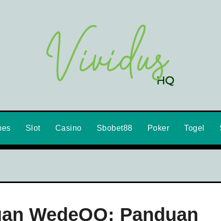
mes
Slot
Casino
Sbobet88
Poker
Togel
gan WedeQQ: Panduan