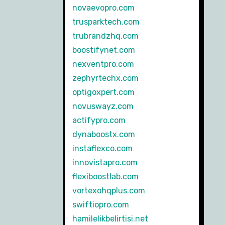
novaevopro.com
trusparktech.com
trubrandzhq.com
boostifynet.com
nexventpro.com
zephyrtechx.com
optigoxpert.com
novuswayz.com
actifypro.com
dynaboostx.com
instaflexco.com
innovistapro.com
flexiboostlab.com
vortexohqplus.com
swiftiopro.com
hamilelikbelirtisi.net