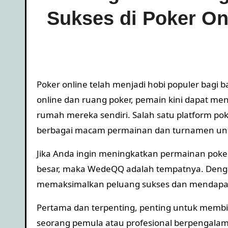
Sukses di Poker On
Poker online telah menjadi hobi populer bagi
online dan ruang poker, pemain kini dapat me
rumah mereka sendiri. Salah satu platform p
berbagai macam permainan dan turnamen untu
Jika Anda ingin meningkatkan permainan pok
besar, maka WedeQQ adalah tempatnya. Dengan
memaksimalkan peluang sukses dan mendapatk
Pertama dan terpenting, penting untuk membi
seorang pemula atau profesional berpengalam