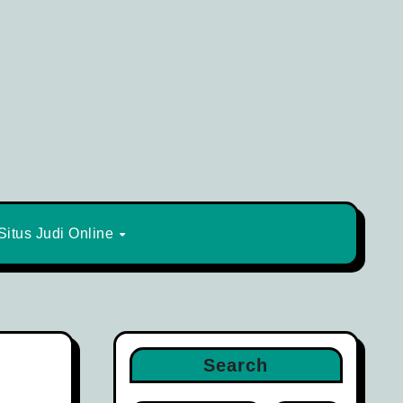
Situs Judi Online
Search