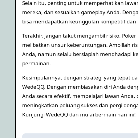
Selain itu, penting untuk memperhatikan lawan
mereka, dan sesuaikan gameplay Anda. Denga
bisa mendapatkan keunggulan kompetitif da
Terakhir, jangan takut mengambil risiko. Poker
melibatkan unsur keberuntungan. Ambillah ris
Anda, namun selalu bersiaplah menghadapi ke
permainan.
Kesimpulannya, dengan strategi yang tepat d
WedeQQ. Dengan membiasakan diri Anda dengan
Anda secara efektif, mempelajari lawan Anda,
meningkatkan peluang sukses dan pergi dengan
Kunjungi WedeQQ dan mulai bermain hari ini!