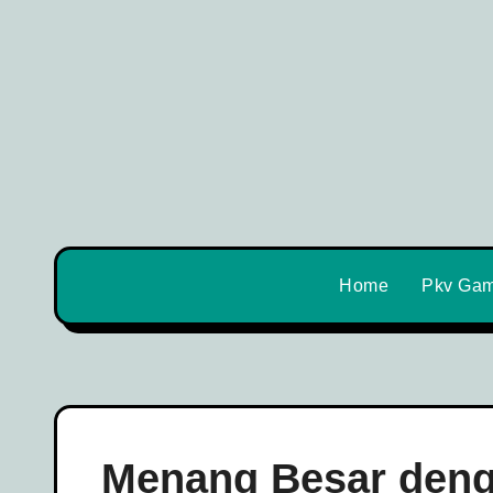
Skip
to
content
Home
Pkv Ga
Menang Besar den