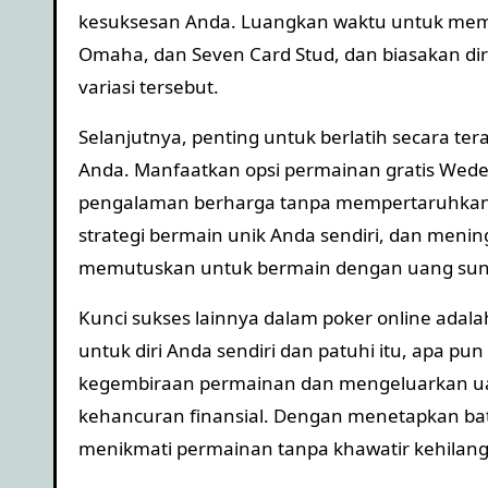
kesuksesan Anda. Luangkan waktu untuk mempel
Omaha, dan Seven Card Stud, dan biasakan di
variasi tersebut.
Selanjutnya, penting untuk berlatih secara te
Anda. Manfaatkan opsi permainan gratis We
pengalaman berharga tanpa mempertaruhka
strategi bermain unik Anda sendiri, dan men
memutuskan untuk bermain dengan uang su
Kunci sukses lainnya dalam poker online adal
untuk diri Anda sendiri dan patuhi itu, apa pu
kegembiraan permainan dan mengeluarkan uan
kehancuran finansial. Dengan menetapkan bat
menikmati permainan tanpa khawatir kehilan