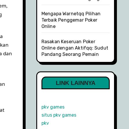
’em,
g
Mengapa Warnetqq Pilihan
Terbaik Penggemar Poker
Online
ya
Rasakan Keseruan Poker
tkan
Online dengan Aktifqq: Sudut
a dan
Pandang Seorang Pemain
LINK LAINNYA
ran
pkv games
at
situs pkv games
pkv