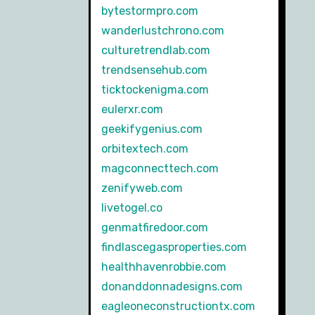
bytestormpro.com
wanderlustchrono.com
culturetrendlab.com
trendsensehub.com
ticktockenigma.com
eulerxr.com
geekifygenius.com
orbitextech.com
magconnecttech.com
zenifyweb.com
livetogel.co
genmatfiredoor.com
findlascegasproperties.com
healthhavenrobbie.com
donanddonnadesigns.com
eagleoneconstructiontx.com