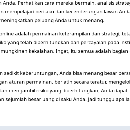
 Anda. Perhatikan cara mereka bermain, analisis strate
n mempelajari perilaku dan kecenderungan lawan And
n meningkatkan peluang Anda untuk menang.
 online adalah permainan keterampilan dan strategi, tet
iko yang telah diperhitungkan dan percayalah pada inst
mungkinan kekalahan. Ingat, itu semua adalah bagian 
an sedikit keberuntungan, Anda bisa menang besar ber
 aturan permainan, berlatih secara teratur, mengelo
 dan mengambil risiko yang diperhitungkan, Anda dapat
 sejumlah besar uang di saku Anda. Jadi tunggu apa la