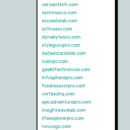
versalotech.com
techmaxco.com
exceedolab.com
activaxio.com
dynabytesco.com
stylegurupro.com
datawizardslab.com
cubiqio.com
geeklifechronicle.com
infospherepro.com
foodiesavorpro.com
vortexohq.com
epicadventurepro.com
insightwavelab.com
lifeexplorerpro.com
novusgo.com