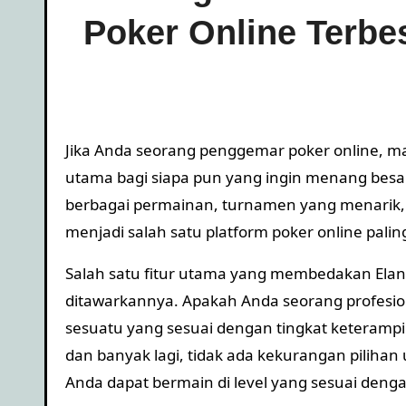
Poker Online Terbe
Jika Anda seorang penggemar poker online, ma
utama bagi siapa pun yang ingin menang besa
berbagai permainan, turnamen yang menarik
menjadi salah satu platform poker online paling 
Salah satu fitur utama yang membedakan Elan
ditawarkannya. Apakah Anda seorang profes
sesuatu yang sesuai dengan tingkat keterampil
dan banyak lagi, tidak ada kekurangan pilihan 
Anda dapat bermain di level yang sesuai den