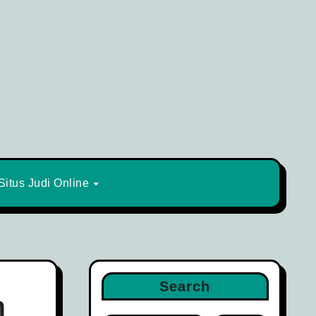
Situs Judi Online
Search
m