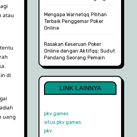
agi
n atau
Mengapa Warnetqq Pilihan
Terbaik Penggemar Poker
g
Online
Rasakan Keseruan Poker
 tentu
Online dengan Aktifqq: Sudut
rah
Pandang Seorang Pemain
ka.
in di
LINK LAINNYA
gai
adiah
pkv games
n uang
situs pkv games
pkv