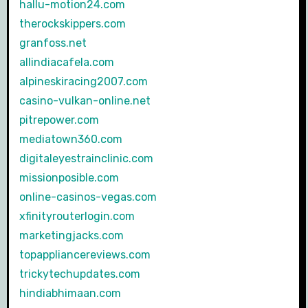
hallu-motion24.com
therockskippers.com
granfoss.net
allindiacafela.com
alpineskiracing2007.com
casino-vulkan-online.net
pitrepower.com
mediatown360.com
digitaleyestrainclinic.com
missionposible.com
online-casinos-vegas.com
xfinityrouterlogin.com
marketingjacks.com
topappliancereviews.com
trickytechupdates.com
hindiabhimaan.com