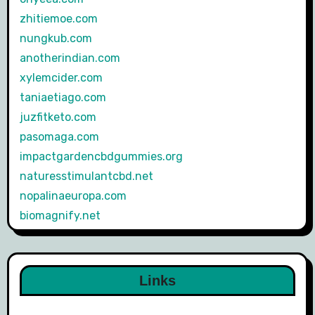
zhitiemoe.com
nungkub.com
anotherindian.com
xylemcider.com
taniaetiago.com
juzfitketo.com
pasomaga.com
impactgardencbdgummies.org
naturesstimulantcbd.net
nopalinaeuropa.com
biomagnify.net
Links