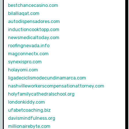
bestchancecasino.com
bilalliaqat.com
autodispensadores.com
inductioncooktopp.com
newsmedicaltoday.com
roofingnevada.info
magconnectx.com
synexispro.com
holayomi.com
ligadeciclismodecundinamarca.com
nashvilleworkerscompensationattorney.com
holyfamilycathedralschool.org
londonkiddy.com
ufabetcoaching.biz
davismindfulness.org
millionairebyte.com