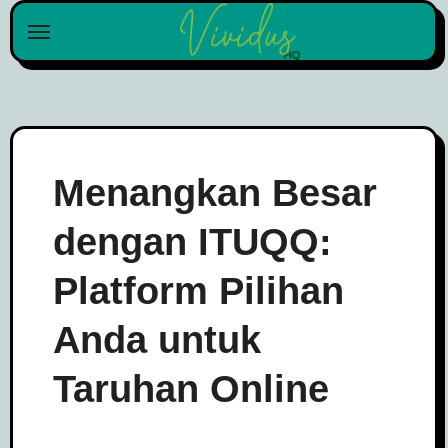
Skip
to
content
Menangkan Besar
dengan ITUQQ:
Platform Pilihan
Anda untuk
Taruhan Online