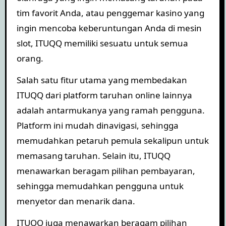
tim favorit Anda, atau penggemar kasino yang
ingin mencoba keberuntungan Anda di mesin
slot, ITUQQ memiliki sesuatu untuk semua
orang.
Salah satu fitur utama yang membedakan
ITUQQ dari platform taruhan online lainnya
adalah antarmukanya yang ramah pengguna.
Platform ini mudah dinavigasi, sehingga
memudahkan petaruh pemula sekalipun untuk
memasang taruhan. Selain itu, ITUQQ
menawarkan beragam pilihan pembayaran,
sehingga memudahkan pengguna untuk
menyetor dan menarik dana.
ITUQQ juga menawarkan beragam pilihan