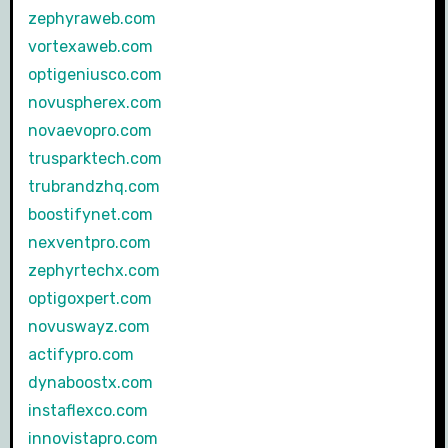
zephyraweb.com
vortexaweb.com
optigeniusco.com
novuspherex.com
novaevopro.com
trusparktech.com
trubrandzhq.com
boostifynet.com
nexventpro.com
zephyrtechx.com
optigoxpert.com
novuswayz.com
actifypro.com
dynaboostx.com
instaflexco.com
innovistapro.com