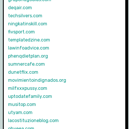
deqair.com
techsilvers.com
ningkatinskill.com
fivsport.com
templatedzine.com
lawinfoadvice.com
phenqdietplan.org
sumnercafe.com
dunetflix.com
movimientoindignados.org
milfxxxpussy.com
uptodatefamily.com
musitop.com
utyam.com
lacostituzioneblog.com
ohyeea.com