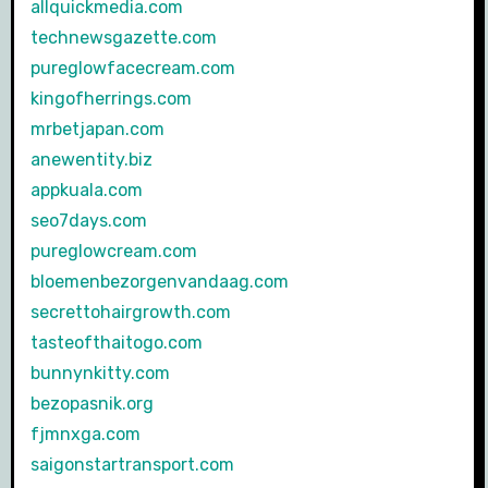
allquickmedia.com
technewsgazette.com
pureglowfacecream.com
kingofherrings.com
mrbetjapan.com
anewentity.biz
appkuala.com
seo7days.com
pureglowcream.com
bloemenbezorgenvandaag.com
secrettohairgrowth.com
tasteofthaitogo.com
bunnynkitty.com
bezopasnik.org
fjmnxga.com
saigonstartransport.com