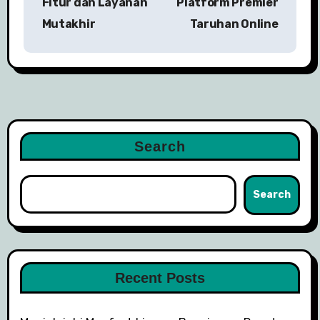
s
Fitur dan Layanan
Platform Premier
Mutakhir
Taruhan Online
t
n
a
v
i
Search
g
Search
a
t
i
Recent Posts
o