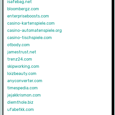
isafebag.net
bloombergz.com
enterpriseboosts.com
casino-kartenspiele.com
casino-automatenspiele.org
casino-tischspiele.com
otbody.com
jamestrust.net
trenz24.com
skipworking.com
loizbeauty.com
anyconverter.com
timespedia.com
jejakkrismon.com
diemthole.biz
ufabetkk.com