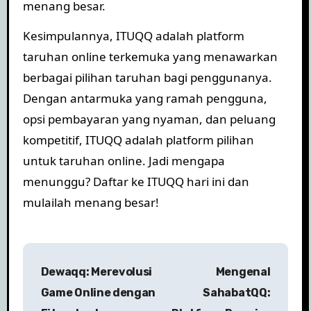
menang besar.
Kesimpulannya, ITUQQ adalah platform
taruhan online terkemuka yang menawarkan
berbagai pilihan taruhan bagi penggunanya.
Dengan antarmuka yang ramah pengguna,
opsi pembayaran yang nyaman, dan peluang
kompetitif, ITUQQ adalah platform pilihan
untuk taruhan online. Jadi mengapa
menunggu? Daftar ke ITUQQ hari ini dan
mulailah menang besar!
P
Dewaqq: Merevolusi
Mengenal
o
Game Online dengan
SahabatQQ: