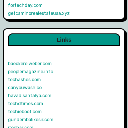
fortechday.com
getcaminorealestateusa.xyz
Links
baeckereiweber.com
peoplemagazine.info
techashes.com
canyouwash.co
havadisantalya.com
techdtimes.com
techieboot.com
gundembalikesir.com
itechar.com