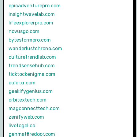
epicadventurepro.com
insightwavelab.com
lifeexplorerpro.com
novusgo.com
bytestormpro.com
wanderlustchrono.com
culturetrendlab.com
trendsensehub.com
ticktockenigma.com
eulerxr.com
geekifygenius.com
orbitextech.com
magconnecttech.com
zenifyweb.com
livetogel.co
genmatfiredoor.com