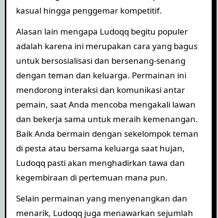
kasual hingga penggemar kompetitif.
Alasan lain mengapa Ludoqq begitu populer
adalah karena ini merupakan cara yang bagus
untuk bersosialisasi dan bersenang-senang
dengan teman dan keluarga. Permainan ini
mendorong interaksi dan komunikasi antar
pemain, saat Anda mencoba mengakali lawan
dan bekerja sama untuk meraih kemenangan.
Baik Anda bermain dengan sekelompok teman
di pesta atau bersama keluarga saat hujan,
Ludoqq pasti akan menghadirkan tawa dan
kegembiraan di pertemuan mana pun.
Selain permainan yang menyenangkan dan
menarik, Ludoqq juga menawarkan sejumlah