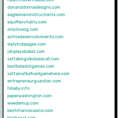
donanddonnadesigns.com
eagleoneconstructiontx.com
equiflexvitality.com
onlylovesg.com
activedesenvolvimento.com
dailyhubpages.com
idnplaysbobet.com
sattakingvikidadacall.com
bestbolaslotgames.com
sattamatkafixedgamehere.com
entrepreneurguardian.com
hibaby.info
paperwashington.com
weedemup.com
bestchancecasino.com
bilalliaqat.com