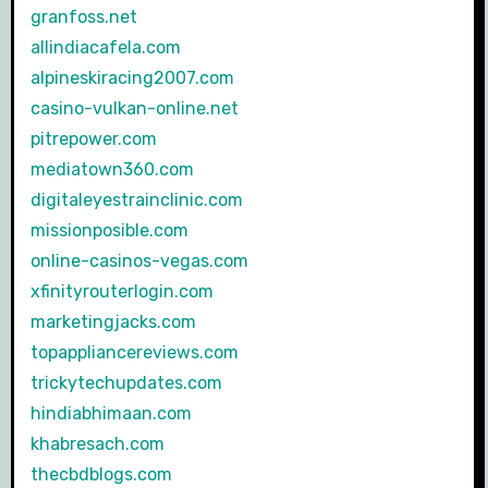
granfoss.net
allindiacafela.com
alpineskiracing2007.com
casino-vulkan-online.net
pitrepower.com
mediatown360.com
digitaleyestrainclinic.com
missionposible.com
online-casinos-vegas.com
xfinityrouterlogin.com
marketingjacks.com
topappliancereviews.com
trickytechupdates.com
hindiabhimaan.com
khabresach.com
thecbdblogs.com