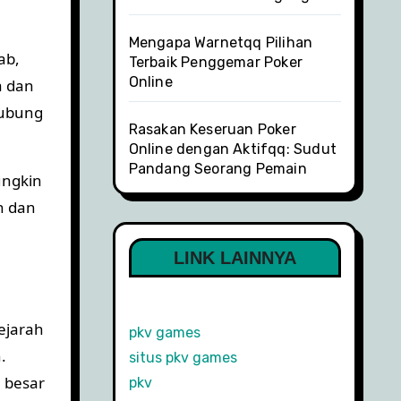
Mengapa Warnetqq Pilihan
ab,
Terbaik Penggemar Poker
Online
a dan
hubung
Rasakan Keseruan Poker
Online dengan Aktifqq: Sudut
Pandang Seorang Pemain
ungkin
n dan
LINK LAINNYA
Sejarah
pkv games
.
situs pkv games
 besar
pkv