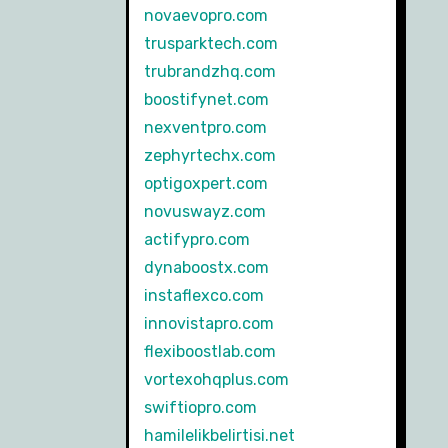
novaevopro.com
trusparktech.com
trubrandzhq.com
boostifynet.com
nexventpro.com
zephyrtechx.com
optigoxpert.com
novuswayz.com
actifypro.com
dynaboostx.com
instaflexco.com
innovistapro.com
flexiboostlab.com
vortexohqplus.com
swiftiopro.com
hamilelikbelirtisi.net