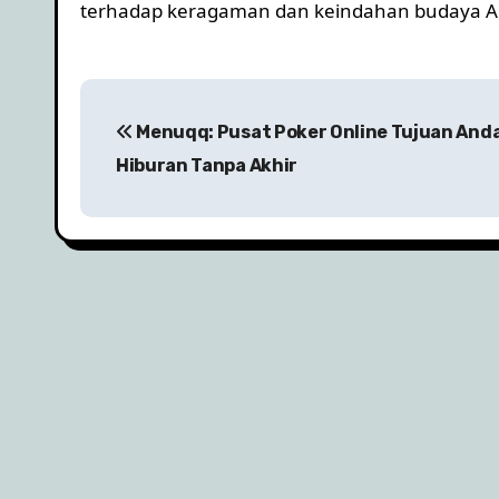
terhadap keragaman dan keindahan budaya A
P
Menuqq: Pusat Poker Online Tujuan And
o
Hiburan Tanpa Akhir
s
t
n
a
v
i
g