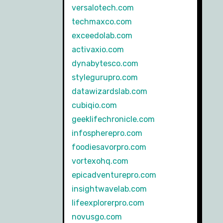
versalotech.com
techmaxco.com
exceedolab.com
activaxio.com
dynabytesco.com
stylegurupro.com
datawizardslab.com
cubiqio.com
geeklifechronicle.com
infospherepro.com
foodiesavorpro.com
vortexohq.com
epicadventurepro.com
insightwavelab.com
lifeexplorerpro.com
novusgo.com