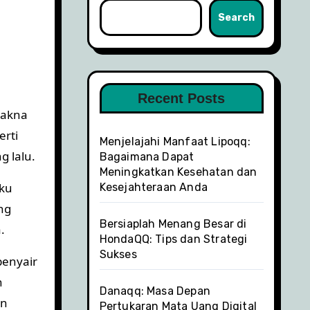
Search
Recent Posts
makna
erti
Menjelajahi Manfaat Lipoqq:
g lalu.
Bagaimana Dapat
Meningkatkan Kesehatan dan
uku
Kesejahteraan Anda
ng
Bersiaplah Menang Besar di
.
HondaQQ: Tips dan Strategi
Sukses
penyair
n
Danaqq: Masa Depan
an
Pertukaran Mata Uang Digital