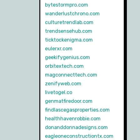
bytestormpro.com
wanderlustchrono.com
culturetrendlab.com
trendsensehub.com
ticktockenigma.com
eulerxr.com
geekifygenius.com
orbitextech.com
magconnecttech.com
zenifyweb.com
livetogel.co
genmatfiredoor.com
findlascegasproperties.com
healthhavenrobbie.com
donanddonnadesigns.com
eagleoneconstructiontx.com