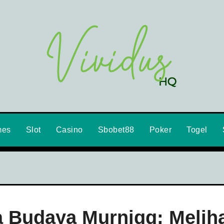
mes
Slot
Casino
Sbobet88
Poker
Togel
Budaya Murniqq: Melih