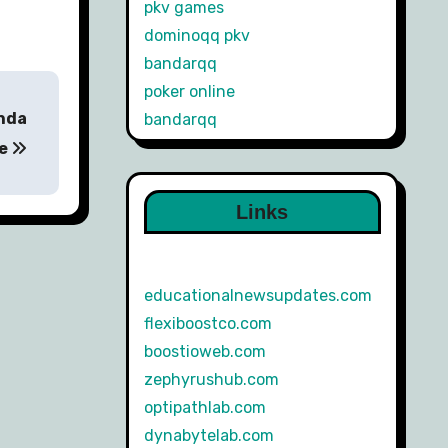
pkv games
dominoqq pkv
bandarqq
poker online
nda
bandarqq
ne
Links
educationalnewsupdates.com
flexiboostco.com
boostioweb.com
zephyrushub.com
optipathlab.com
dynabytelab.com