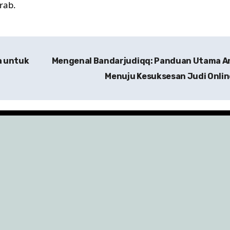
rab.
a untuk
Mengenal Bandarjudiqq: Panduan Utama A
Menuju Kesuksesan Judi Onli