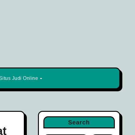
Situs Judi Online
Search
at