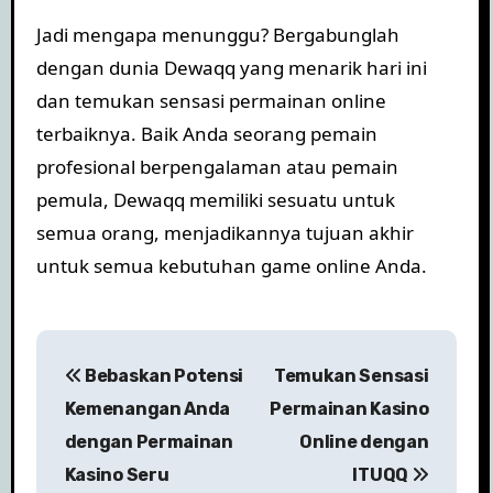
Jadi mengapa menunggu? Bergabunglah
dengan dunia Dewaqq yang menarik hari ini
dan temukan sensasi permainan online
terbaiknya. Baik Anda seorang pemain
profesional berpengalaman atau pemain
pemula, Dewaqq memiliki sesuatu untuk
semua orang, menjadikannya tujuan akhir
untuk semua kebutuhan game online Anda.
P
Bebaskan Potensi
Temukan Sensasi
o
Kemenangan Anda
Permainan Kasino
s
dengan Permainan
Online dengan
Kasino Seru
ITUQQ
t