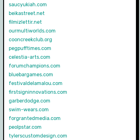
saucyukiah.com
beikastreet.net
filmizlettir.net
ourmultiworlds.com
cooncreekclub.org
pegpufftimes.com
celestia-arts.com
forumchampions.com
bluebargames.com
festivaldelamalou.com
firstsigninnovations.com
garberdodge.com
swim-wears.com
forgrantedmedia.com
peolpstar.com
tylerscustomdesign.com