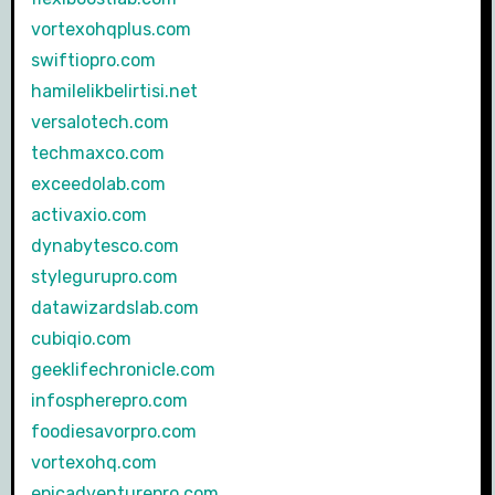
vortexohqplus.com
swiftiopro.com
hamilelikbelirtisi.net
versalotech.com
techmaxco.com
exceedolab.com
activaxio.com
dynabytesco.com
stylegurupro.com
datawizardslab.com
cubiqio.com
geeklifechronicle.com
infospherepro.com
foodiesavorpro.com
vortexohq.com
epicadventurepro.com