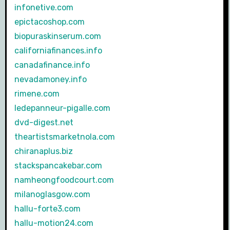
infonetive.com
epictacoshop.com
biopuraskinserum.com
californiafinances.info
canadafinance.info
nevadamoney.info
rimene.com
ledepanneur-pigalle.com
dvd-digest.net
theartistsmarketnola.com
chiranaplus.biz
stackspancakebar.com
namheongfoodcourt.com
milanoglasgow.com
hallu-forte3.com
hallu-motion24.com