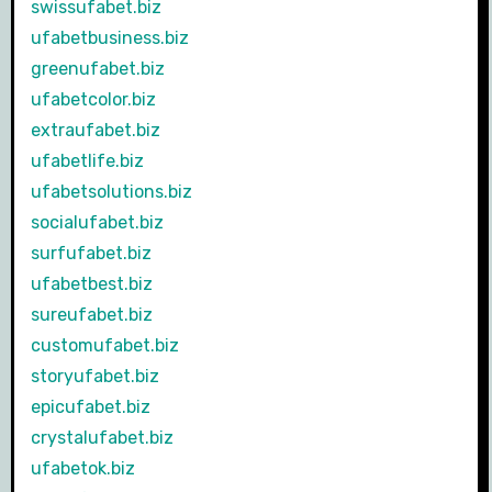
swissufabet.biz
ufabetbusiness.biz
greenufabet.biz
ufabetcolor.biz
extraufabet.biz
ufabetlife.biz
ufabetsolutions.biz
socialufabet.biz
surfufabet.biz
ufabetbest.biz
sureufabet.biz
customufabet.biz
storyufabet.biz
epicufabet.biz
crystalufabet.biz
ufabetok.biz