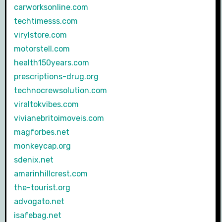
carworksonline.com
techtimesss.com
virylstore.com
motorstell.com
health150years.com
prescriptions-drug.org
technocrewsolution.com
viraltokvibes.com
vivianebritoimoveis.com
magforbes.net
monkeycap.org
sdenix.net
amarinhillcrest.com
the-tourist.org
advogato.net
isafebag.net