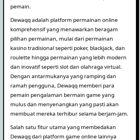
pemain.
Dewaqq adalah platform permainan online
komprehensif yang menawarkan beragam
pilihan permainan, mulai dari permainan
kasino tradisional seperti poker, blackjack, dan
roulette hingga permainan yang lebih modern
dan inovatif seperti slot dan olahraga virtual.
Dengan antarmukanya yang ramping dan
ramah pengguna, Dewaqq memberi para
pemain pengalaman bermain game yang
mulus dan menyenangkan yang pasti akan
membuat mereka terhibur selama berjam-jam.
Salah satu fitur utama yang membedakan
Dewaqq dari platform game online lainnya