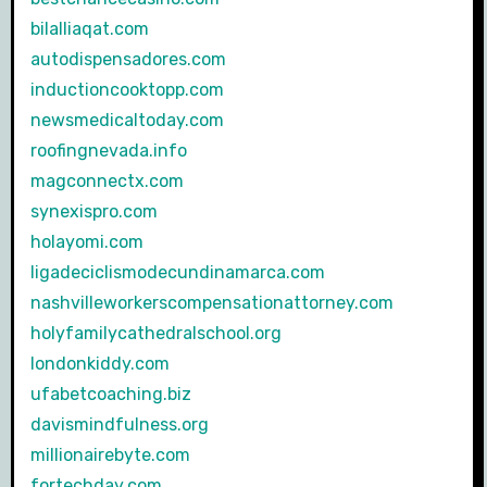
bilalliaqat.com
autodispensadores.com
inductioncooktopp.com
newsmedicaltoday.com
roofingnevada.info
magconnectx.com
synexispro.com
holayomi.com
ligadeciclismodecundinamarca.com
nashvilleworkerscompensationattorney.com
holyfamilycathedralschool.org
londonkiddy.com
ufabetcoaching.biz
davismindfulness.org
millionairebyte.com
fortechday.com