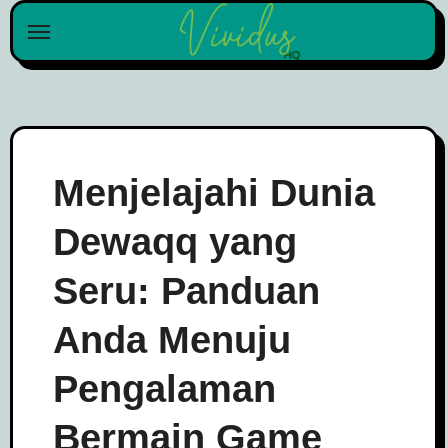
Skip
to
content
Menjelajahi Dunia
Dewaqq yang
Seru: Panduan
Anda Menuju
Pengalaman
Bermain Game