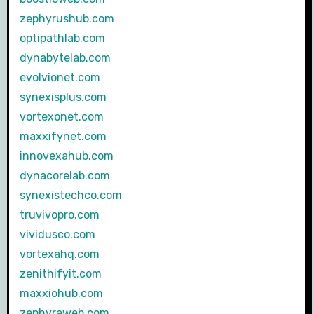
zephyrushub.com
optipathlab.com
dynabytelab.com
evolvionet.com
synexisplus.com
vortexonet.com
maxxifynet.com
innovexahub.com
dynacorelab.com
synexistechco.com
truvivopro.com
vividusco.com
vortexahq.com
zenithifyit.com
maxxiohub.com
zephyraweb.com