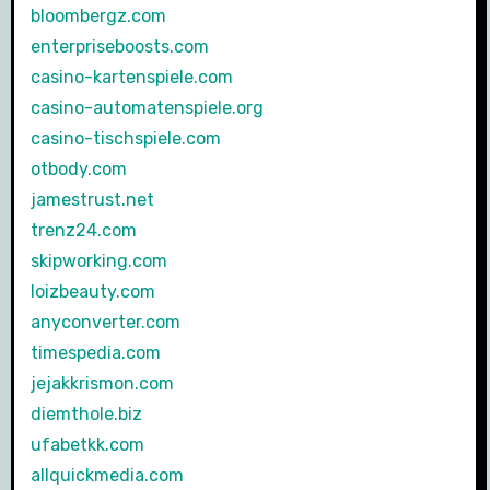
bloombergz.com
enterpriseboosts.com
casino-kartenspiele.com
casino-automatenspiele.org
casino-tischspiele.com
otbody.com
jamestrust.net
trenz24.com
skipworking.com
loizbeauty.com
anyconverter.com
timespedia.com
jejakkrismon.com
diemthole.biz
ufabetkk.com
allquickmedia.com