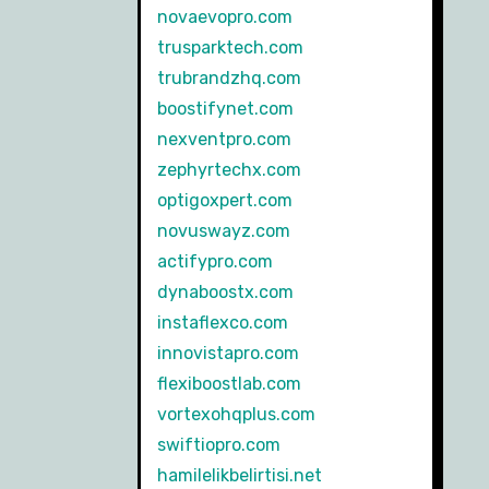
novaevopro.com
trusparktech.com
trubrandzhq.com
boostifynet.com
nexventpro.com
zephyrtechx.com
optigoxpert.com
novuswayz.com
actifypro.com
dynaboostx.com
instaflexco.com
innovistapro.com
flexiboostlab.com
vortexohqplus.com
swiftiopro.com
hamilelikbelirtisi.net