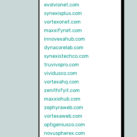
evolvionet.com
synexisplus.com
vortexonet.com
maxxifynet.com
innovexahub.com
dynacorelab.com
synexistechco.com
truvivopro.com
vividusco.com
vortexahq.com
zenithifyit.com
maxxiohub.com
zephyraweb.com
vortexaweb.com
optigeniusco.com
novuspherex.com