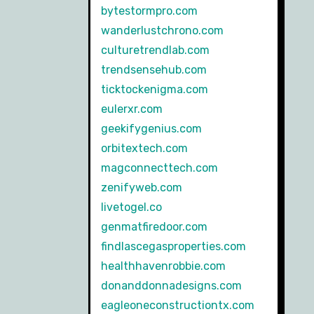
bytestormpro.com
wanderlustchrono.com
culturetrendlab.com
trendsensehub.com
ticktockenigma.com
eulerxr.com
geekifygenius.com
orbitextech.com
magconnecttech.com
zenifyweb.com
livetogel.co
genmatfiredoor.com
findlascegasproperties.com
healthhavenrobbie.com
donanddonnadesigns.com
eagleoneconstructiontx.com