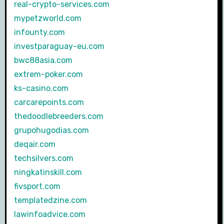
real-crypto-services.com
mypetzworld.com
infounty.com
investparaguay-eu.com
bwc88asia.com
extrem-poker.com
ks-casino.com
carcarepoints.com
thedoodlebreeders.com
grupohugodias.com
deqair.com
techsilvers.com
ningkatinskill.com
fivsport.com
templatedzine.com
lawinfoadvice.com