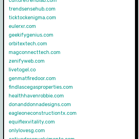
culturetrendlab.com
trendsensehub.com
ticktockenigma.com
eulerxr.com
geekifygenius.com
orbitextech.com
magconnecttech.com
zenifyweb.com
livetogel.co
genmatfiredoor.com
findlascegasproperties.com
healthhavenrobbie.com
donanddonnadesigns.com
eagleoneconstructiontx.com
equiflexvitality.com
onlylovesg.com