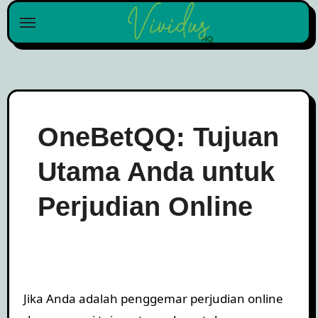
Skip
to
content
OneBetQQ: Tujuan
Utama Anda untuk
Perjudian Online
Jika Anda adalah penggemar perjudian online