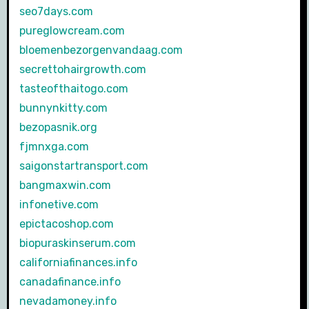
seo7days.com
pureglowcream.com
bloemenbezorgenvandaag.com
secrettohairgrowth.com
tasteofthaitogo.com
bunnynkitty.com
bezopasnik.org
fjmnxga.com
saigonstartransport.com
bangmaxwin.com
infonetive.com
epictacoshop.com
biopuraskinserum.com
californiafinances.info
canadafinance.info
nevadamoney.info