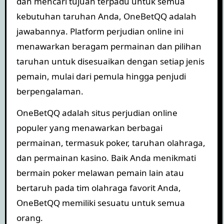
dan mencari tujuan terpadu untuk semua
kebutuhan taruhan Anda, OneBetQQ adalah
jawabannya. Platform perjudian online ini
menawarkan beragam permainan dan pilihan
taruhan untuk disesuaikan dengan setiap jenis
pemain, mulai dari pemula hingga penjudi
berpengalaman.
OneBetQQ adalah situs perjudian online
populer yang menawarkan berbagai
permainan, termasuk poker, taruhan olahraga,
dan permainan kasino. Baik Anda menikmati
bermain poker melawan pemain lain atau
bertaruh pada tim olahraga favorit Anda,
OneBetQQ memiliki sesuatu untuk semua
orang.