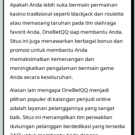
Apakah Anda lebih suka bermain permainan
kasino tradisional seperti blackjack dan roulette
atau memasang taruhan pada tim olahraga
favorit Anda, OneBetQQ siap membantu Anda.
Situs ini juga menawarkan berbagai bonus dan
promosi untuk membantu Anda
memaksimalkan kemenangan dan
meningkatkan pengalaman bermain game
Anda secara keseluruhan.
Alasan lain mengapa OneBetQQ menjadi
pilihan populer di kalangan penjudi online
adalah layanan pelanggannya yang sangat
baik. Situs ini menampilkan tim perwakilan
dukungan pelanggan berdedikasi yang tersedia