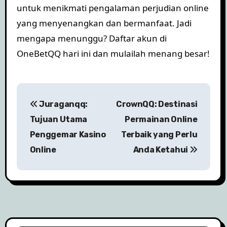
untuk menikmati pengalaman perjudian online
yang menyenangkan dan bermanfaat. Jadi
mengapa menunggu? Daftar akun di
OneBetQQ hari ini dan mulailah menang besar!
P
Juraganqq:
CrownQQ: Destinasi
o
Tujuan Utama
Permainan Online
s
Penggemar Kasino
Terbaik yang Perlu
Online
Anda Ketahui
t
n
a
v