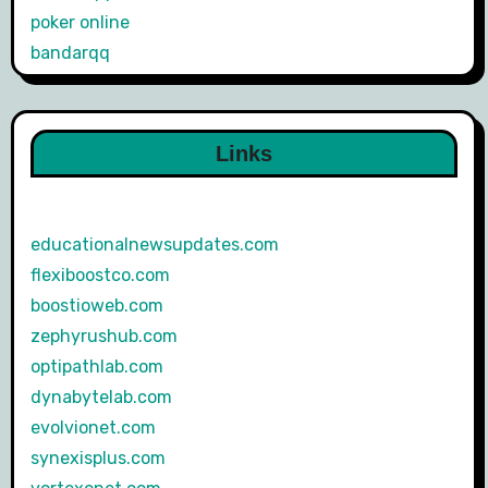
poker online
bandarqq
Links
educationalnewsupdates.com
flexiboostco.com
boostioweb.com
zephyrushub.com
optipathlab.com
dynabytelab.com
evolvionet.com
synexisplus.com