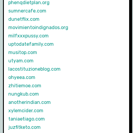
phenqdietplan.org
sumnercafe.com
dunetflix.com
movimientoindignados.org
milfxxxpussy.com
uptodatefamily.com
musitop.com
utyam.com
lacostituzioneblog.com
ohyeea.com
zhitiemoe.com
nungkub.com
anotherindian.com
xylemcider.com
taniaetiago.com
juzfitketo.com