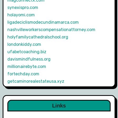
magconnectx.com
synexispro.com
holayomi.com
ligadeciclismodecundinamarca.com
nashvilleworkerscompensationattorney.com
holyfamilycathedralschool.org
londonkiddy.com
ufabetcoaching.biz
davismindfulness.org
millionairebyte.com
fortechday.com
getcaminorealestateusa.xyz
Links