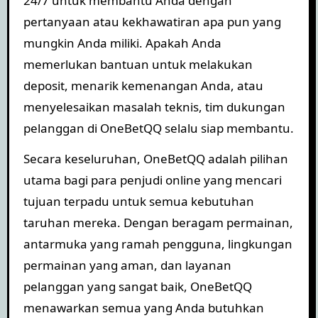
24/7 untuk membantu Anda dengan
pertanyaan atau kekhawatiran apa pun yang
mungkin Anda miliki. Apakah Anda
memerlukan bantuan untuk melakukan
deposit, menarik kemenangan Anda, atau
menyelesaikan masalah teknis, tim dukungan
pelanggan di OneBetQQ selalu siap membantu.
Secara keseluruhan, OneBetQQ adalah pilihan
utama bagi para penjudi online yang mencari
tujuan terpadu untuk semua kebutuhan
taruhan mereka. Dengan beragam permainan,
antarmuka yang ramah pengguna, lingkungan
permainan yang aman, dan layanan
pelanggan yang sangat baik, OneBetQQ
menawarkan semua yang Anda butuhkan