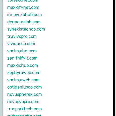
vortexonet.com
maxxifynet.com
innovexahub.com
dynacorelab.com
synexistechco.com
truvivopro.com
vividusco.com
vortexahq.com
zenithifyit.com
maxxiohub.com
zephyraweb.com
vortexaweb.com
optigeniusco.com
novuspherex.com
novaevopro.com
trusparktech.com