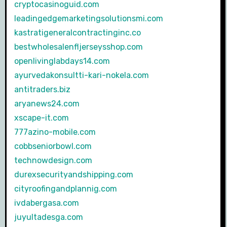
cryptocasinoguid.com
leadingedgemarketingsolutionsmi.com
kastratigeneralcontractinginc.co
bestwholesalenfljerseysshop.com
openlivinglabdays14.com
ayurvedakonsultti-kari-nokela.com
antitraders.biz
aryanews24.com
xscape-it.com
777azino-mobile.com
cobbseniorbowl.com
technowdesign.com
durexsecurityandshipping.com
cityroofingandplannig.com
ivdabergasa.com
juyultadesga.com