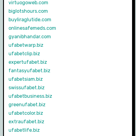
virtuogoweb.com
biglotshours.com
buyliraglutide.com
onlinesafemeds.com
gyanibhandar.com
ufabetwarp.biz
ufabetclip.biz
expertufabet.biz
fantasyufabet.biz
ufabetsiam.biz
swissufabet.biz
ufabetbusiness.biz
greenufabet.biz
ufabetcolor.biz
extraufabet.biz
ufabetlife.biz