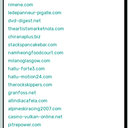
rimene.com
ledepanneur-pigalle.com
dvd-digest.net
theartistsmarketnola.com
chiranaplus.biz
stackspancakebar.com
namheongfoodcourt.com
milanoglasgow.com
hallu-forte3.com
hallu-motion24.com
therockskippers.com
granfoss.net
allindiacafela.com
alpineskiracing2007.com
casino-vulkan-online.net
pitrepower.com