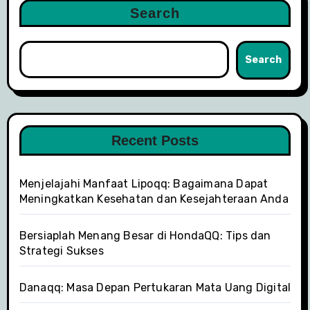
i
Search
g
Search
a
t
i
Recent Posts
o
n
Menjelajahi Manfaat Lipoqq: Bagaimana Dapat
Meningkatkan Kesehatan dan Kesejahteraan Anda
Bersiaplah Menang Besar di HondaQQ: Tips dan
Strategi Sukses
Danaqq: Masa Depan Pertukaran Mata Uang Digital