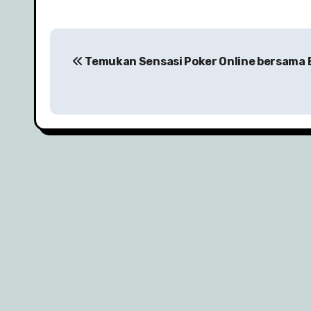
P
Temukan Sensasi Poker Online bersama 
o
s
t
n
a
v
i
g
a