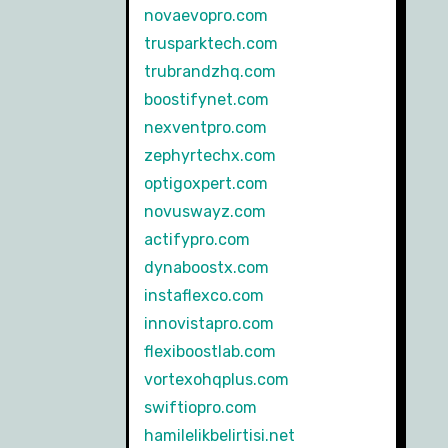
novaevopro.com
trusparktech.com
trubrandzhq.com
boostifynet.com
nexventpro.com
zephyrtechx.com
optigoxpert.com
novuswayz.com
actifypro.com
dynaboostx.com
instaflexco.com
innovistapro.com
flexiboostlab.com
vortexohqplus.com
swiftiopro.com
hamilelikbelirtisi.net