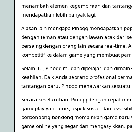
menambah elemen kegembiraan dan tantanga
mendapatkan lebih banyak lagi.
Alasan lain mengapa Pinoqq mendapatkan popul
dengan teman atau dengan lawan acak dari s
bersaing dengan orang lain secara real-time
kompetitif ke dalam game yang membuat pemain
Selain itu, Pinoqq mudah dipelajari dan dimai
keahlian. Baik Anda seorang profesional per
tantangan baru, Pinoqq menawarkan sesuatu
Secara keseluruhan, Pinoqq dengan cepat men
gameplay yang unik, aspek sosial, dan aksesi
berbondong-bondong memainkan game baru ya
game online yang segar dan mengasyikkan, pa