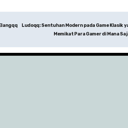
Elangqq
Ludoqq: Sentuhan Modern pada Game Klasik y
Memikat Para Gamer di Mana Sa