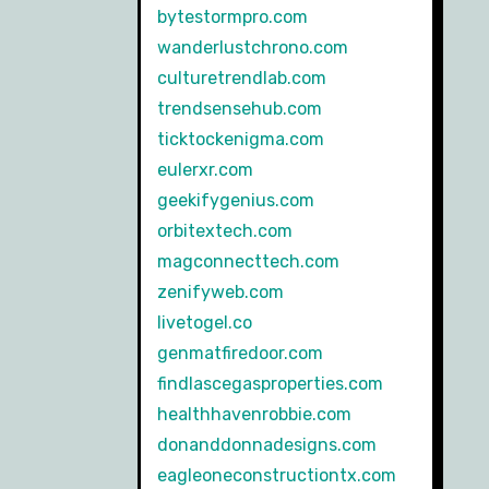
bytestormpro.com
wanderlustchrono.com
culturetrendlab.com
trendsensehub.com
ticktockenigma.com
eulerxr.com
geekifygenius.com
orbitextech.com
magconnecttech.com
zenifyweb.com
livetogel.co
genmatfiredoor.com
findlascegasproperties.com
healthhavenrobbie.com
donanddonnadesigns.com
eagleoneconstructiontx.com