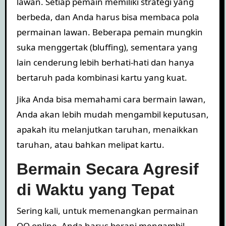
lawan. Setiap pemain memiliki strategi yang
berbeda, dan Anda harus bisa membaca pola
permainan lawan. Beberapa pemain mungkin
suka menggertak (bluffing), sementara yang
lain cenderung lebih berhati-hati dan hanya
bertaruh pada kombinasi kartu yang kuat.
Jika Anda bisa memahami cara bermain lawan,
Anda akan lebih mudah mengambil keputusan,
apakah itu melanjutkan taruhan, menaikkan
taruhan, atau bahkan melipat kartu.
Bermain Secara Agresif
di Waktu yang Tepat
Sering kali, untuk memenangkan permainan
QQ online, Anda harus berani mengambil