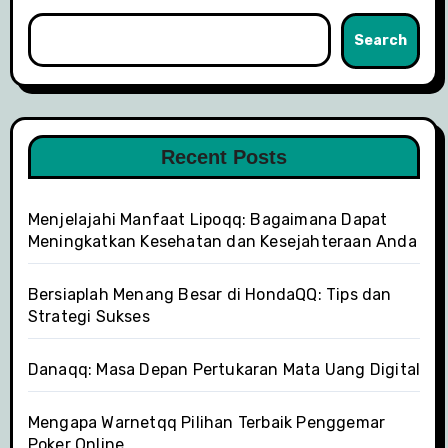
g
Search
a
t
i
Recent Posts
o
n
Menjelajahi Manfaat Lipoqq: Bagaimana Dapat
Meningkatkan Kesehatan dan Kesejahteraan Anda
Bersiaplah Menang Besar di HondaQQ: Tips dan
Strategi Sukses
Danaqq: Masa Depan Pertukaran Mata Uang Digital
Mengapa Warnetqq Pilihan Terbaik Penggemar
Poker Online