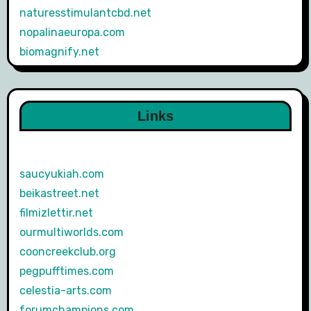
naturesstimulantcbd.net
nopalinaeuropa.com
biomagnify.net
Links
saucyukiah.com
beikastreet.net
filmizlettir.net
ourmultiworlds.com
cooncreekclub.org
pegpufftimes.com
celestia-arts.com
forumchampions.com