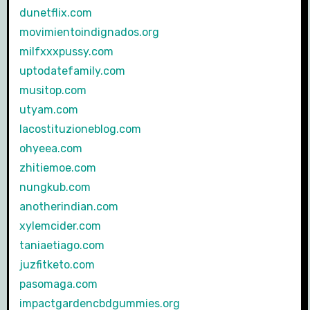
dunetflix.com
movimientoindignados.org
milfxxxpussy.com
uptodatefamily.com
musitop.com
utyam.com
lacostituzioneblog.com
ohyeea.com
zhitiemoe.com
nungkub.com
anotherindian.com
xylemcider.com
taniaetiago.com
juzfitketo.com
pasomaga.com
impactgardencbdgummies.org