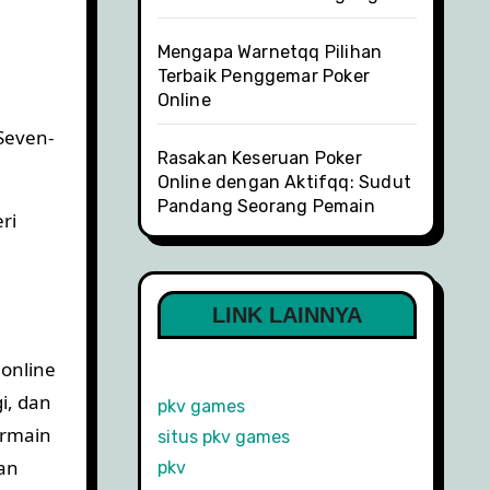
Mengapa Warnetqq Pilihan
Terbaik Penggemar Poker
Online
 Seven-
Rasakan Keseruan Poker
Online dengan Aktifqq: Sudut
Pandang Seorang Pemain
ri
LINK LAINNYA
online
i, dan
pkv games
ermain
situs pkv games
an
pkv