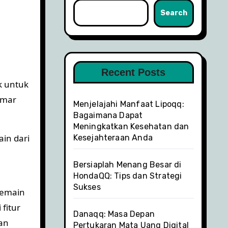
Search
Recent Posts
k untuk
emar
Menjelajahi Manfaat Lipoqq:
Bagaimana Dapat
Meningkatkan Kesehatan dan
in dari
Kesejahteraan Anda
Bersiaplah Menang Besar di
HondaQQ: Tips dan Strategi
Sukses
pemain
fitur
Danaqq: Masa Depan
an
Pertukaran Mata Uang Digital