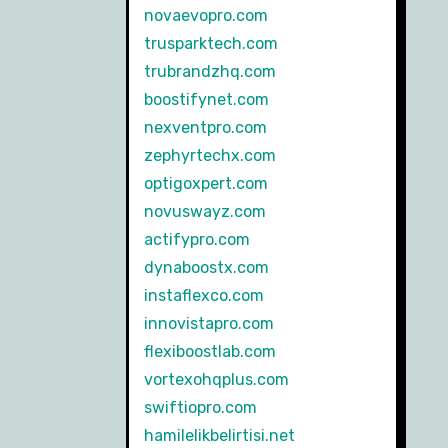
novaevopro.com
trusparktech.com
trubrandzhq.com
boostifynet.com
nexventpro.com
zephyrtechx.com
optigoxpert.com
novuswayz.com
actifypro.com
dynaboostx.com
instaflexco.com
innovistapro.com
flexiboostlab.com
vortexohqplus.com
swiftiopro.com
hamilelikbelirtisi.net