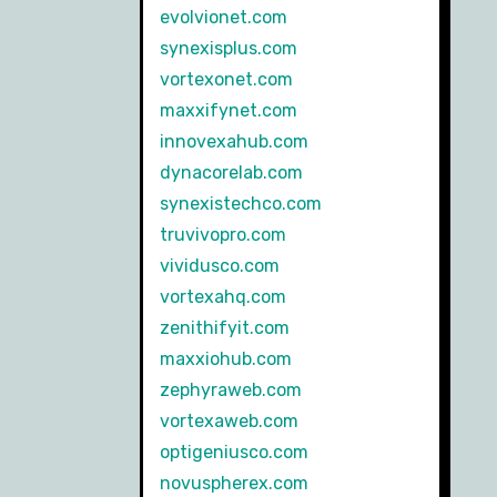
evolvionet.com
synexisplus.com
vortexonet.com
maxxifynet.com
innovexahub.com
dynacorelab.com
synexistechco.com
truvivopro.com
vividusco.com
vortexahq.com
zenithifyit.com
maxxiohub.com
zephyraweb.com
vortexaweb.com
optigeniusco.com
novuspherex.com