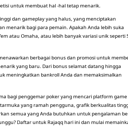
isi untuk membuat hal -hal tetap menarik.
 tinggi dan gameplay yang halus, yang menciptakan
 menarik bagi para pemain. Apakah Anda lebih suka
’em atau Omaha, atau lebih banyak variasi unik seperti
a menawarkan berbagai bonus dan promosi untuk membe
narik yang baru. Dari bonus selamat datang hingga
tuk meningkatkan bankroll Anda dan memaksimalkan
tama bagi penggemar poker yang mencari platform game 
rmuka yang ramah pengguna, grafik berkualitas tingg
warkan semua yang Anda butuhkan untuk pengalaman b
nggu? Daftar untuk Rajaqq hari ini dan mulai memaink