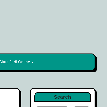
Situs Judi Online
Search