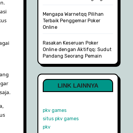
n.
asi
Mengapa Warnetqq Pilihan
kus
Terbaik Penggemar Poker
Online
agai
Rasakan Keseruan Poker
Online dengan Aktifqq: Sudut
Pandang Seorang Pemain
yang
agar
LINK LAINNYA
saja.
a,
pkv games
us
situs pkv games
pkv