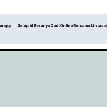
anqq:
Jelajahi Serunya Judi Online Bersama Lintas