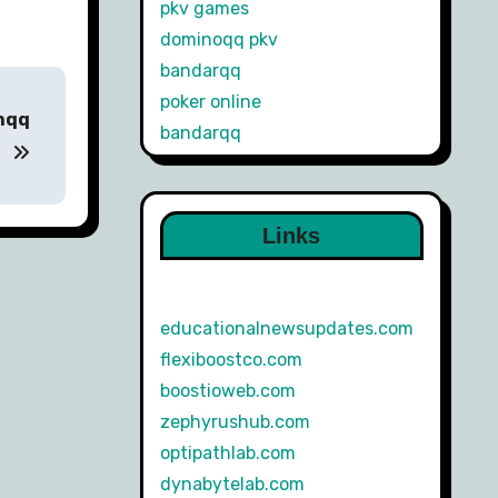
pkv games
dominoqq pkv
bandarqq
poker online
anqq
bandarqq
Links
educationalnewsupdates.com
flexiboostco.com
boostioweb.com
zephyrushub.com
optipathlab.com
dynabytelab.com