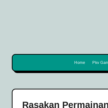
Skip
to
content
Home
Pkv Ga
Rasakan Permaina