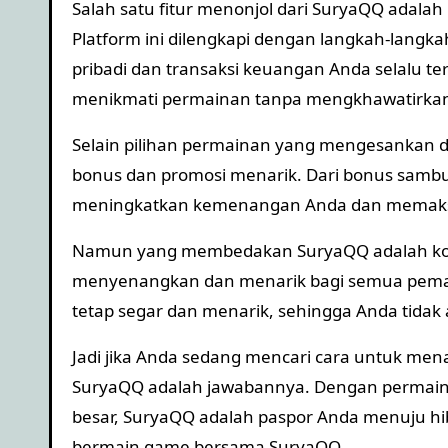
Salah satu fitur menonjol dari SuryaQQ adal
Platform ini dilengkapi dengan langkah-lang
pribadi dan transaksi keuangan Anda selalu te
menikmati permainan tanpa mengkhawatirkan
Selain pilihan permainan yang mengesankan 
bonus dan promosi menarik. Dari bonus sambu
meningkatkan kemenangan Anda dan memaks
Namun yang membedakan SuryaQQ adalah ko
menyenangkan dan menarik bagi semua pemain
tetap segar dan menarik, sehingga Anda tidak
Jadi jika Anda sedang mencari cara untuk me
SuryaQQ adalah jawabannya. Dengan permain
besar, SuryaQQ adalah paspor Anda menuju hib
bermain game bersama SuryaQQ.