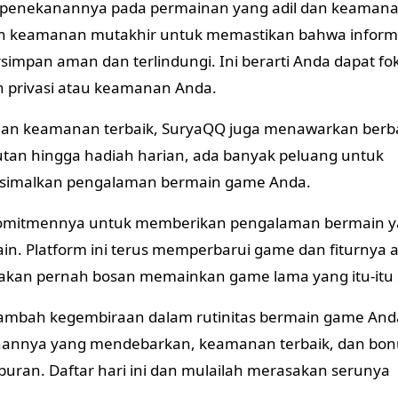
ah penekanannya pada permainan yang adil dan keamana
kah keamanan mutakhir untuk memastikan bahwa inform
rsimpan aman dan terlindungi. Ini berarti Anda dapat fo
 privasi atau keamanan Anda.
dan keamanan terbaik, SuryaQQ juga menawarkan berb
tan hingga hadiah harian, ada banyak peluang untuk
imalkan pengalaman bermain game Anda.
mitmennya untuk memberikan pengalaman bermain 
. Platform ini terus memperbarui game dan fiturnya 
 akan pernah bosan memainkan game lama yang itu-itu 
nambah kegembiraan dalam rutinitas bermain game And
annya yang mendebarkan, keamanan terbaik, dan bon
uran. Daftar hari ini dan mulailah merasakan serunya