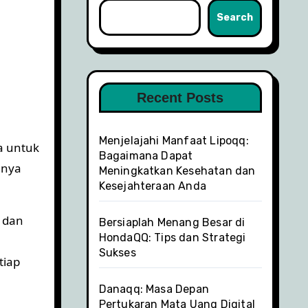
Search
Recent Posts
Menjelajahi Manfaat Lipoqq:
a untuk
Bagaimana Dapat
anya
Meningkatkan Kesehatan dan
Kesejahteraan Anda
 dan
Bersiaplah Menang Besar di
HondaQQ: Tips dan Strategi
Sukses
tiap
Danaqq: Masa Depan
Pertukaran Mata Uang Digital