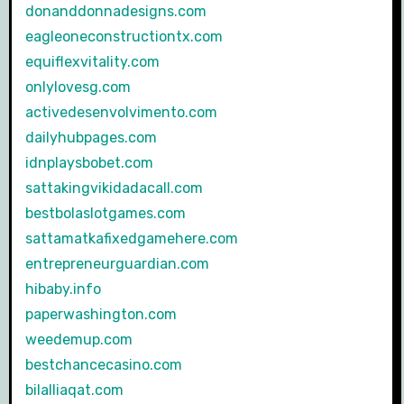
donanddonnadesigns.com
eagleoneconstructiontx.com
equiflexvitality.com
onlylovesg.com
activedesenvolvimento.com
dailyhubpages.com
idnplaysbobet.com
sattakingvikidadacall.com
bestbolaslotgames.com
sattamatkafixedgamehere.com
entrepreneurguardian.com
hibaby.info
paperwashington.com
weedemup.com
bestchancecasino.com
bilalliaqat.com