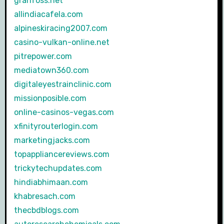
granfoss.net
allindiacafela.com
alpineskiracing2007.com
casino-vulkan-online.net
pitrepower.com
mediatown360.com
digitaleyestrainclinic.com
missionposible.com
online-casinos-vegas.com
xfinityrouterlogin.com
marketingjacks.com
topappliancereviews.com
trickytechupdates.com
hindiabhimaan.com
khabresach.com
thecbdblogs.com