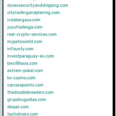
durexsecurityandshipping.com
cityroofingandplannig.com
ivdabergasa.com
juyultadesga.com
real-crypto-services.com
mypetzworld.com
infounty.com
investparaguay-eu.com
bwc88asia.com
extrem-poker.com
ks-casino.com
carcarepoints.com
thedoodlebreeders.com
grupohugodias.com
deqair.com
techsilvers.com