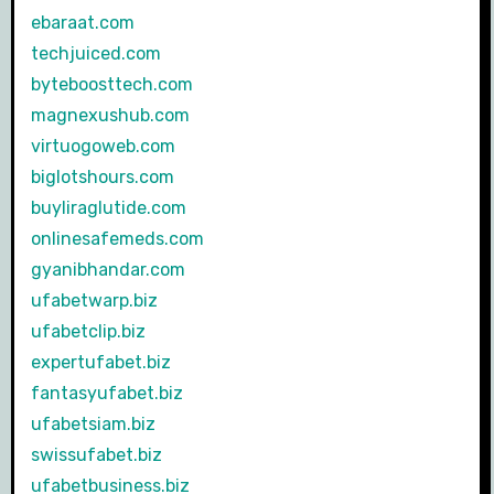
ebaraat.com
techjuiced.com
byteboosttech.com
magnexushub.com
virtuogoweb.com
biglotshours.com
buyliraglutide.com
onlinesafemeds.com
gyanibhandar.com
ufabetwarp.biz
ufabetclip.biz
expertufabet.biz
fantasyufabet.biz
ufabetsiam.biz
swissufabet.biz
ufabetbusiness.biz