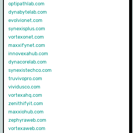
optipathlab.com
dynabytelab.com
evolvionet.com
synexisplus.com
vortexonet.com
maxxifynet.com
innovexahub.com
dynacorelab.com
synexistechco.com
truvivopro.com
vividusco.com
vortexahq.com
zenithifyit.com
maxxiohub.com
zephyraweb.com
vortexaweb.com