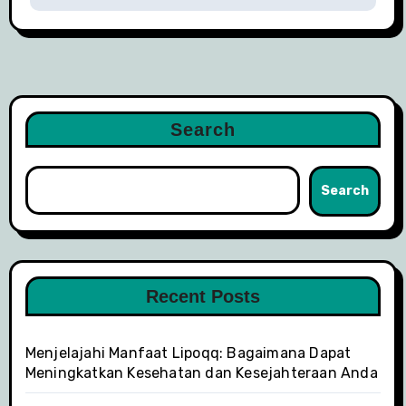
n
a
v
i
Search
g
Search
a
t
i
Recent Posts
o
n
Menjelajahi Manfaat Lipoqq: Bagaimana Dapat
Meningkatkan Kesehatan dan Kesejahteraan Anda