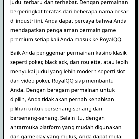
judul terbaru dan terhebat. Dengan permainan
berperingkat teratas dari beberapa nama besar
di industri ini, Anda dapat percaya bahwa Anda
mendapatkan pengalaman bermain game
premium setiap kali Anda masuk ke RoyalQQ.
Baik Anda penggemar permainan kasino klasik
seperti poker, blackjack, dan roulette, atau lebih
menyukai judul yang lebih modern seperti slot
dan video poker, RoyalQQ siap membantu
Anda. Dengan beragam permainan untuk
dipilih, Anda tidak akan pernah kehabisan
pilihan untuk bersenang-senang dan
bersenang-senang. Selain itu, dengan
antarmuka platform yang mudah digunakan
dan gameplay yang mulus, Anda dapat mulai