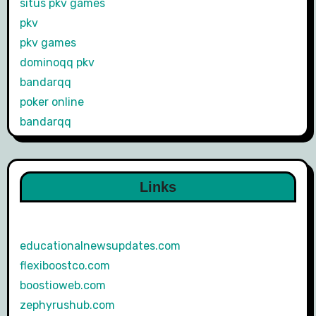
situs pkv games
pkv
pkv games
dominoqq pkv
bandarqq
poker online
bandarqq
Links
educationalnewsupdates.com
flexiboostco.com
boostioweb.com
zephyrushub.com