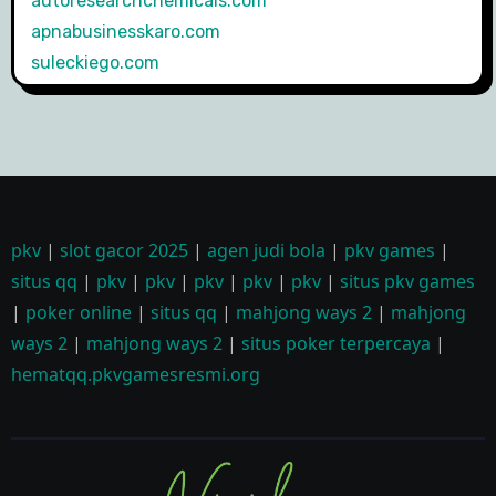
autoresearchchemicals.com
apnabusinesskaro.com
suleckiego.com
pkv
|
slot gacor 2025
|
agen judi bola
|
pkv games
|
situs qq
|
pkv
|
pkv
|
pkv
|
pkv
|
pkv
|
situs pkv games
|
poker online
|
situs qq
|
mahjong ways 2
|
mahjong
ways 2
|
mahjong ways 2
|
situs poker terpercaya
|
hematqq.pkvgamesresmi.org