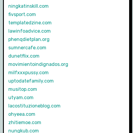
ningkatinskill.com
fivsport.com
templatedzine.com
lawinfoadvice.com
phenqdietplan.org
sumnercafe.com
dunetflix.com
movimientoindignados.org
milfxxxpussy.com
uptodatefamily.com
musitop.com
utyam.com
lacostituzioneblog.com
ohyeea.com
zhitiemoe.com
nungkub.com