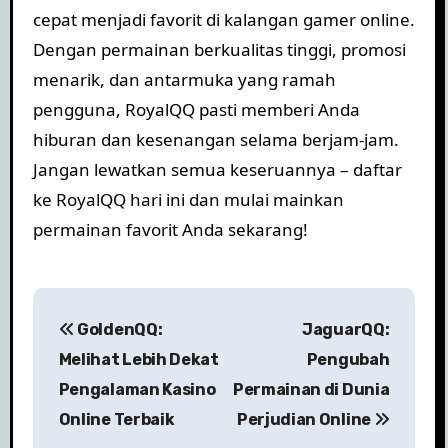
cepat menjadi favorit di kalangan gamer online.
Dengan permainan berkualitas tinggi, promosi
menarik, dan antarmuka yang ramah
pengguna, RoyalQQ pasti memberi Anda
hiburan dan kesenangan selama berjam-jam.
Jangan lewatkan semua keseruannya – daftar
ke RoyalQQ hari ini dan mulai mainkan
permainan favorit Anda sekarang!
P
GoldenQQ:
JaguarQQ:
o
Melihat Lebih Dekat
Pengubah
s
Pengalaman Kasino
Permainan di Dunia
Online Terbaik
Perjudian Online
t