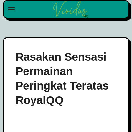
Skip
to
content
Rasakan Sensasi
Permainan
Peringkat Teratas
RoyalQQ