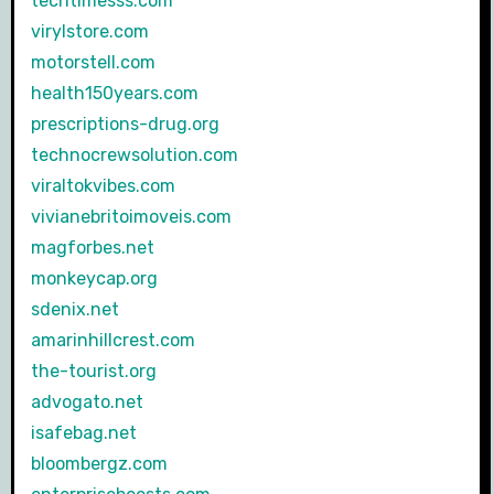
techtimesss.com
virylstore.com
motorstell.com
health150years.com
prescriptions-drug.org
technocrewsolution.com
viraltokvibes.com
vivianebritoimoveis.com
magforbes.net
monkeycap.org
sdenix.net
amarinhillcrest.com
the-tourist.org
advogato.net
isafebag.net
bloombergz.com