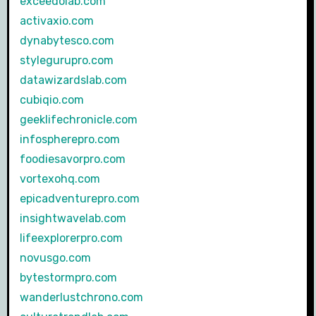
exceedolab.com
activaxio.com
dynabytesco.com
stylegurupro.com
datawizardslab.com
cubiqio.com
geeklifechronicle.com
infospherepro.com
foodiesavorpro.com
vortexohq.com
epicadventurepro.com
insightwavelab.com
lifeexplorerpro.com
novusgo.com
bytestormpro.com
wanderlustchrono.com