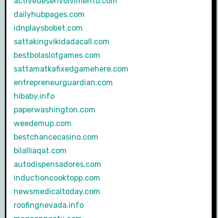
activedesenvolvimento.com
dailyhubpages.com
idnplaysbobet.com
sattakingvikidadacall.com
bestbolaslotgames.com
sattamatkafixedgamehere.com
entrepreneurguardian.com
hibaby.info
paperwashington.com
weedemup.com
bestchancecasino.com
bilalliaqat.com
autodispensadores.com
inductioncooktopp.com
newsmedicaltoday.com
roofingnevada.info