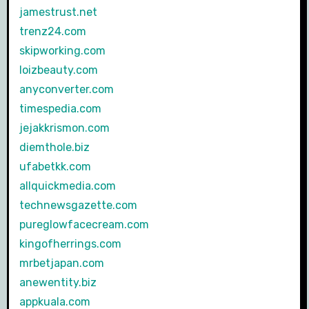
jamestrust.net
trenz24.com
skipworking.com
loizbeauty.com
anyconverter.com
timespedia.com
jejakkrismon.com
diemthole.biz
ufabetkk.com
allquickmedia.com
technewsgazette.com
pureglowfacecream.com
kingofherrings.com
mrbetjapan.com
anewentity.biz
appkuala.com