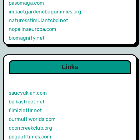
pasomaga.com
impactgardencbdgummies.org
naturesstimulantcbd.net
nopalinaeuropa.com
biomagnify.net
Links
saucyukiah.com
beikastreet.net
filmizlettir.net
ourmultiworlds.com
cooncreekclub.org
pegpufftimes.com