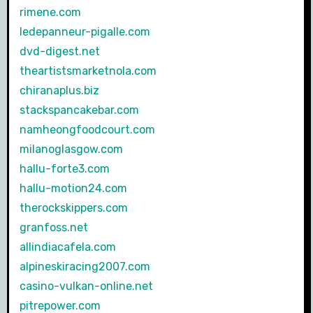
rimene.com
ledepanneur-pigalle.com
dvd-digest.net
theartistsmarketnola.com
chiranaplus.biz
stackspancakebar.com
namheongfoodcourt.com
milanoglasgow.com
hallu-forte3.com
hallu-motion24.com
therockskippers.com
granfoss.net
allindiacafela.com
alpineskiracing2007.com
casino-vulkan-online.net
pitrepower.com