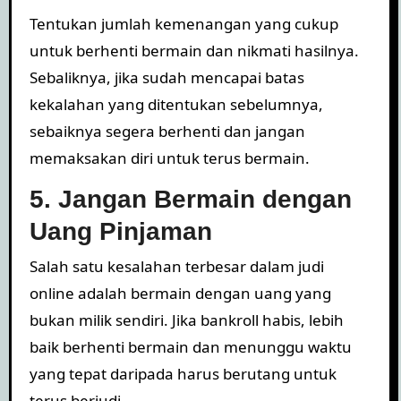
Tentukan jumlah kemenangan yang cukup
untuk berhenti bermain dan nikmati hasilnya.
Sebaliknya, jika sudah mencapai batas
kekalahan yang ditentukan sebelumnya,
sebaiknya segera berhenti dan jangan
memaksakan diri untuk terus bermain.
5. Jangan Bermain dengan
Uang Pinjaman
Salah satu kesalahan terbesar dalam judi
online adalah bermain dengan uang yang
bukan milik sendiri. Jika bankroll habis, lebih
baik berhenti bermain dan menunggu waktu
yang tepat daripada harus berutang untuk
terus berjudi.