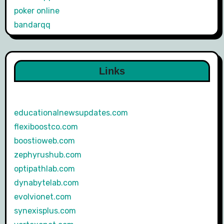
poker online
bandarqq
Links
educationalnewsupdates.com
flexiboostco.com
boostioweb.com
zephyrushub.com
optipathlab.com
dynabytelab.com
evolvionet.com
synexisplus.com