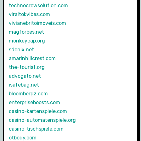
technocrewsolution.com
viraltokvibes.com
vivianebritoimoveis.com
magforbes.net
monkeycap.org
sdenix.net
amarinhillcrest.com
the-tourist.org
advogato.net
isafebag.net
bloombergz.com
enterpriseboosts.com
casino-kartenspiele.com
casino-automatenspiele.org
casino-tischspiele.com
otbody.com