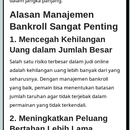
dalam jangka panjang.
Alasan Manajemen
Bankroll Sangat Penting
1. Mencegah Kehilangan
Uang dalam Jumlah Besar
Salah satu risiko terbesar dalam judi online
adalah kehilangan uang lebih banyak dari yang
seharusnya. Dengan manajemen bankroll
yang baik, pemain bisa menentukan batasan
jumlah taruhan agar tidak terjebak dalam
permainan yang tidak terkendali.
2. Meningkatkan Peluang
Bertahan Lebih Lama