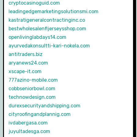
cryptocasinoguid.com
leadingedgemarketingsolutionsmi.com
kastratigeneralcontractinginc.co
bestwholesalenfljerseysshop.com
openlivinglabdays14.com
ayurvedakonsultti-kari-nokela.com
antitraders.biz
aryanews24.com
xscape-it.com
777azino-mobile.com
cobbseniorbowl.com
technowdesign.com
durexsecurityandshipping.com
cityroofingandplannig.com
ivdabergasa.com
juyultadesga.com