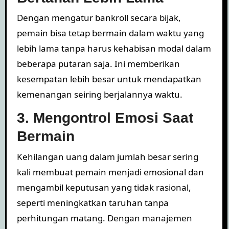
Dengan mengatur bankroll secara bijak,
pemain bisa tetap bermain dalam waktu yang
lebih lama tanpa harus kehabisan modal dalam
beberapa putaran saja. Ini memberikan
kesempatan lebih besar untuk mendapatkan
kemenangan seiring berjalannya waktu.
3. Mengontrol Emosi Saat
Bermain
Kehilangan uang dalam jumlah besar sering
kali membuat pemain menjadi emosional dan
mengambil keputusan yang tidak rasional,
seperti meningkatkan taruhan tanpa
perhitungan matang. Dengan manajemen