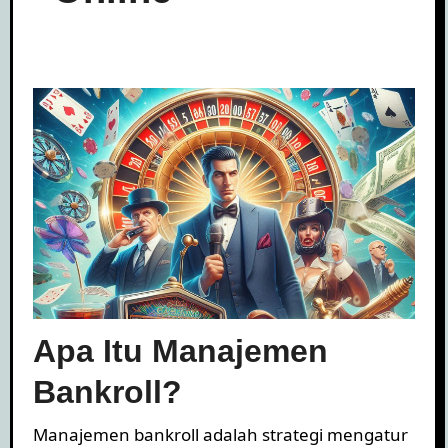
Apa Itu Manajemen
Bankroll?
Manajemen bankroll adalah strategi mengatur