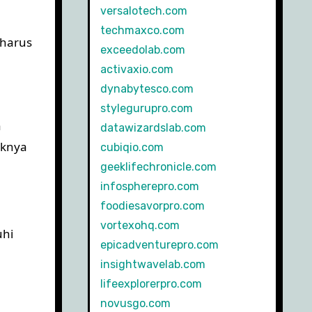
versalotech.com
techmaxco.com
 harus
exceedolab.com
activaxio.com
dynabytesco.com
stylegurupro.com
a
datawizardslab.com
iknya
cubiqio.com
geeklifechronicle.com
infospherepro.com
foodiesavorpro.com
vortexohq.com
uhi
epicadventurepro.com
insightwavelab.com
lifeexplorerpro.com
novusgo.com