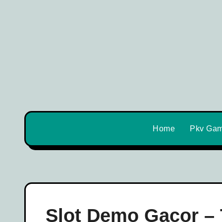
Skip
to
content
Home
Pkv Ga
Slot Demo Gacor – 