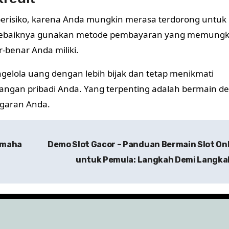
berisiko, karena Anda mungkin merasa terdorong untuk
. Sebaiknya gunakan metode pembayaran yang memung
benar Anda miliki.
ngelola uang dengan lebih bijak dan tetap menikmati
angan pribadi Anda. Yang terpenting adalah bermain d
ggaran Anda.
Omaha
Demo Slot Gacor – Panduan Bermain Slot On
untuk Pemula: Langkah Demi Langk