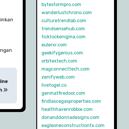
bytestormpro.com
wanderlustchrono.com
kinkan
culturetrendlab.com
trendsensehub.com
ticktockenigma.com
eulerxr.com
engan
geekifygenius.com
orbitextech.com
magconnecttech.com
zenifyweb.com
line
livetogel.co
ah
genmatfiredoor.com
findlascegasproperties.com
healthhavenrobbie.com
donanddonnadesigns.com
eagleoneconstructiontx.com