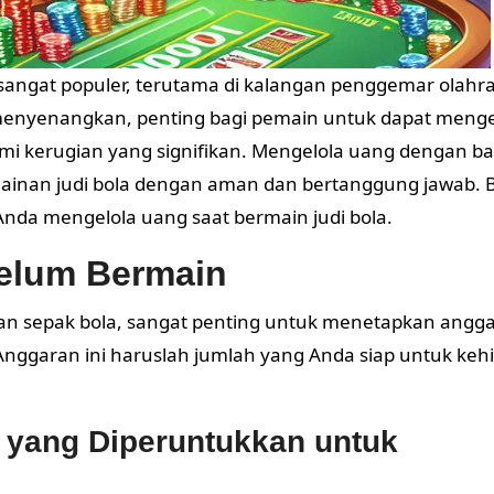
menyenangkan, penting bagi pemain untuk dapat menge
i kerugian yang signifikan. Mengelola uang dengan ba
mainan judi bola dengan aman dan bertanggung jawab. B
Anda mengelola uang saat bermain judi bola.
elum Bermain
n sepak bola, sangat penting untuk menetapkan angg
nggaran ini haruslah jumlah yang Anda siap untuk keh
yang Diperuntukkan untuk