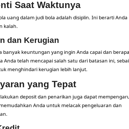
enti Saat Waktunya
a uang dalam judi bola adalah disiplin. Ini berarti Anda
n kalah.
n dan Kerugian
a banyak keuntungan yang ingin Anda capai dan berap
a Anda telah mencapai salah satu dari batasan ini, seba
uk menghindari kerugian lebih lanjut.
aran yang Tepat
lakukan deposit dan penarikan juga dapat mempengar
ng memudahkan Anda untuk melacak pengeluaran dan
an.
redit