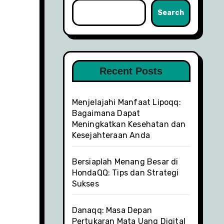
Search
Recent Posts
Menjelajahi Manfaat Lipoqq:
Bagaimana Dapat
Meningkatkan Kesehatan dan
Kesejahteraan Anda
Bersiaplah Menang Besar di
HondaQQ: Tips dan Strategi
Sukses
Danaqq: Masa Depan
Pertukaran Mata Uang Digital