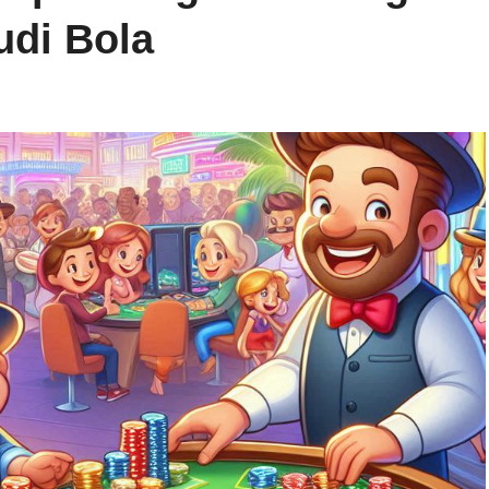
udi Bola