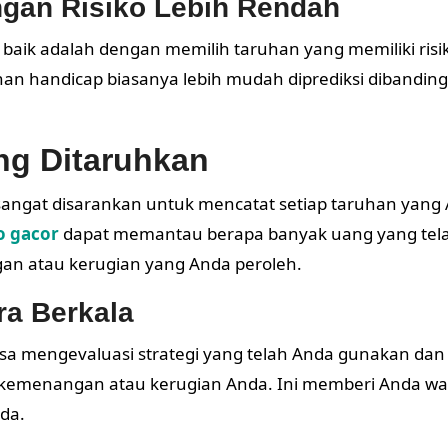
gan Risiko Lebih Rendah
baik adalah dengan memilih taruhan yang memiliki risik
han handicap biasanya lebih mudah diprediksi dibandin
ng Ditaruhkan
ngat disarankan untuk mencatat setiap taruhan yang
o gacor
dapat memantau berapa banyak uang yang tel
an atau kerugian yang Anda peroleh.
ra Berkala
isa mengevaluasi strategi yang telah Anda gunakan dan
m kemenangan atau kerugian Anda. Ini memberi Anda w
da.