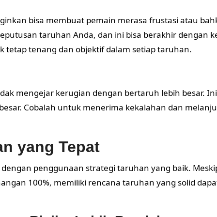
iinginkan bisa membuat pemain merasa frustasi atau ba
utusan taruhan Anda, dan ini bisa berakhir dengan k
uk tetap tenang dan objektif dalam setiap taruhan.
idak mengejar kerugian dengan bertaruh lebih besar. In
h besar. Cobalah untuk menerima kekalahan dan melanj
an yang Tepat
n dengan penggunaan strategi taruhan yang baik. Mesk
nangan 100%, memiliki rencana taruhan yang solid dapa