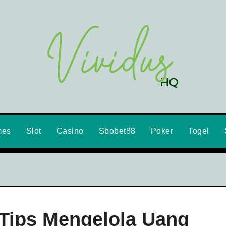
mes
Slot
Casino
Sbobet88
Poker
Togel
Tips Mengelola Uang