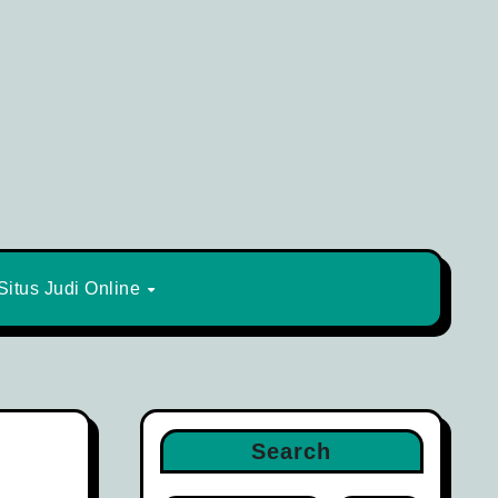
Situs Judi Online
Search