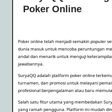
Poker Online
Poker online telah menjadi semakin populer s
dunia masuk untuk mencoba peruntungan merek
andal dan menarik untuk menguji keterampila
jawabannya.
SuryaQQ adalah platform poker online terk
turnamen, dan promosi untuk melayani pemain
profesional berpengalaman atau baru memulai
Salah satu fitur utama yang membedakan Sury
yang ramah pengguna. Platform ini mudah d