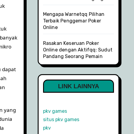
uk
Mengapa Warnetqq Pilihan
Terbaik Penggemar Poker
Online
tuk
 banyak
Rasakan Keseruan Poker
mikro
Online dengan Aktifqq: Sudut
Pandang Seorang Pemain
u dapat
iah
LINK LAINNYA
an
n yang
pkv games
dunia
situs pkv games
da
pkv