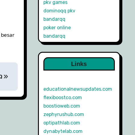
pkv games
dominoqq pkv
bandarqq
poker online
 besar
bandarqq
Links
QQ
educationalnewsupdates.com
flexiboostco.com
boostioweb.com
zephyrushub.com
optipathlab.com
dynabytelab.com