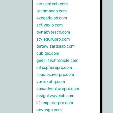
versalotech.com
techmaxco.com
exceedolab.com
activaxio.com
dynabytesco.com
stylegurupro.com
datawizardslab.com
cubiqio.com
geeklifechronicle.com
infospherepro.com
foodiesavorpro.com
vortexohq.com
epicadventurepro.com
insightwavelab.com
lifeexplorerpro.com
novusgo.com