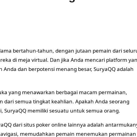
elama bertahun-tahun, dengan jutaan pemain dari selu
a di meja virtual. Dan jika Anda mencari platform ya
n Anda dan berpotensi menang besar, SuryaQQ adalah
emuka yang menawarkan berbagai macam permainan,
 dari semua tingkat keahlian. Apakah Anda seorang
, SuryaQQ memiliki sesuatu untuk semua orang.
aQQ dari situs poker online lainnya adalah antarmukan
inavigasi, memudahkan pemain menemukan permainan f