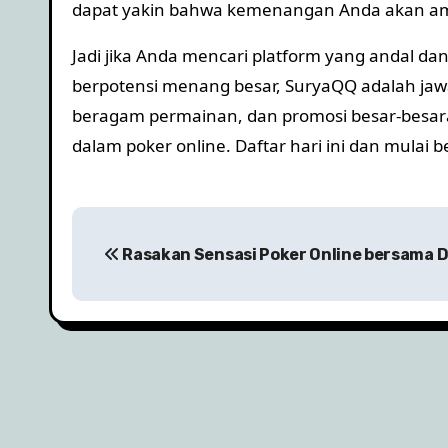
dapat yakin bahwa kemenangan Anda akan am
Jadi jika Anda mencari platform yang andal d
berpotensi menang besar, SuryaQQ adalah j
beragam permainan, dan promosi besar-besar
dalam poker online. Daftar hari ini dan mulai 
P
Rasakan Sensasi Poker Online bersama 
o
s
t
n
a