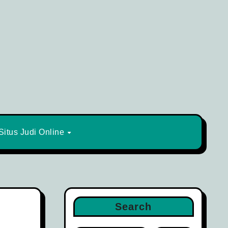
Situs Judi Online
Search