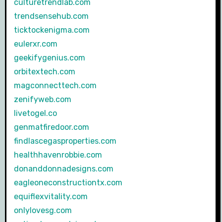
culturetrendlab.com
trendsensehub.com
ticktockenigma.com
eulerxr.com
geekifygenius.com
orbitextech.com
magconnecttech.com
zenifyweb.com
livetogel.co
genmatfiredoor.com
findlascegasproperties.com
healthhavenrobbie.com
donanddonnadesigns.com
eagleoneconstructiontx.com
equiflexvitality.com
onlylovesg.com