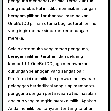
pengguna mendapatkan nilai terbaik untuk
uang mereka. Hal ini, dikombinasikan dengan
beragam pilihan taruhannya, menjadikan
OneBetQQ pilihan utama bagi petaruh online
yang ingin memaksimalkan kemenangan
mereka.
Selain antarmuka yang ramah pengguna,
beragam pilihan taruhan, dan peluang
kompetitif, OneBetQQ juga menawarkan
dukungan pelanggan yang sangat baik.
Platform ini memiliki tim perwakilan layanan
pelanggan berdedikasi yang siap membantu
pengguna dengan pertanyaan atau masalah
apa pun yang mungkin mereka miliki. Apakah
Anda memiliki pertanyaan tentang taruhan