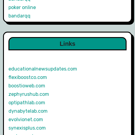
poker online
bandarqq
Links
educationalnewsupdates.com
flexiboostco.com
boostioweb.com
zephyrushub.com
optipathlab.com
dynabytelab.com
evolvionet.com
synexisplus.com