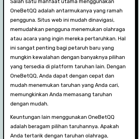
Salah satu manfaat utama menggunakan
OneBetQQ adalah antarmukanya yang ramah
pengguna. Situs web ini mudah dinavigasi,
memudahkan pengguna menemukan olahraga
atau acara yang ingin mereka pertaruhkan. Hal
ini sangat penting bagi petaruh baru yang
mungkin kewalahan dengan banyaknya pilihan
yang tersedia di platform taruhan lain. Dengan
OneBetQQ, Anda dapat dengan cepat dan
mudah menemukan taruhan yang Anda cari,
memungkinkan Anda memasang taruhan
dengan mudah.
Keuntungan lain menggunakan OneBetQQ
adalah beragam pilihan taruhannya. Apakah
Anda tertarik dengan taruhan olahraga,