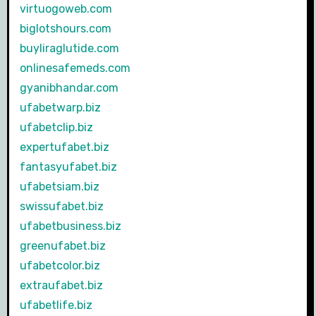
virtuogoweb.com
biglotshours.com
buyliraglutide.com
onlinesafemeds.com
gyanibhandar.com
ufabetwarp.biz
ufabetclip.biz
expertufabet.biz
fantasyufabet.biz
ufabetsiam.biz
swissufabet.biz
ufabetbusiness.biz
greenufabet.biz
ufabetcolor.biz
extraufabet.biz
ufabetlife.biz