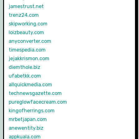
jamestrust.net
trenz24.com
skipworking.com
loizbeauty.com
anyconverter.com
timespedia.com
jejakkrismon.com
diemthole.biz
ufabetkk.com
allquickmedia.com
technewsgazette.com
pureglowfacecream.com
kingofherrings.com
mrbetjapan.com
anewentity.biz
appkuala.com