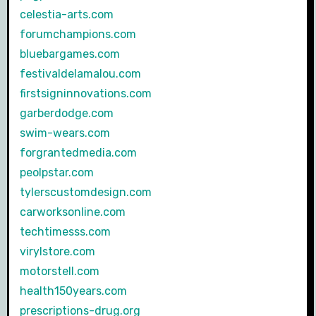
celestia-arts.com
forumchampions.com
bluebargames.com
festivaldelamalou.com
firstsigninnovations.com
garberdodge.com
swim-wears.com
forgrantedmedia.com
peolpstar.com
tylerscustomdesign.com
carworksonline.com
techtimesss.com
virylstore.com
motorstell.com
health150years.com
prescriptions-drug.org