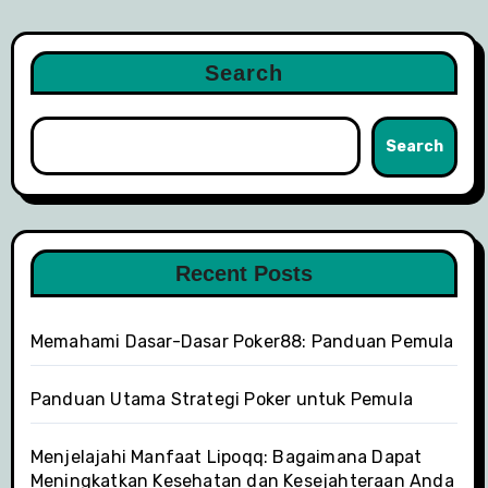
g
a
Search
t
i
Search
o
n
Recent Posts
Memahami Dasar-Dasar Poker88: Panduan Pemula
Panduan Utama Strategi Poker untuk Pemula
Menjelajahi Manfaat Lipoqq: Bagaimana Dapat
Meningkatkan Kesehatan dan Kesejahteraan Anda