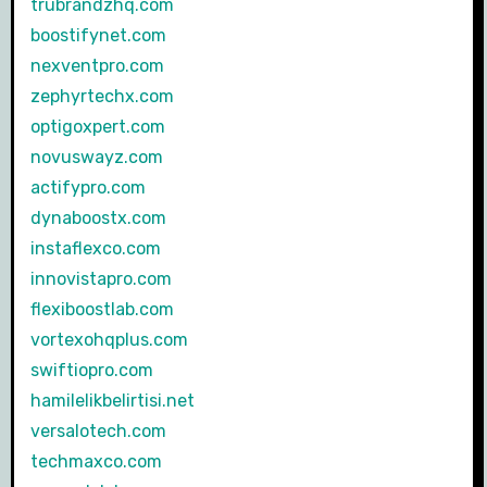
trubrandzhq.com
boostifynet.com
nexventpro.com
zephyrtechx.com
optigoxpert.com
novuswayz.com
actifypro.com
dynaboostx.com
instaflexco.com
innovistapro.com
flexiboostlab.com
vortexohqplus.com
swiftiopro.com
hamilelikbelirtisi.net
versalotech.com
techmaxco.com