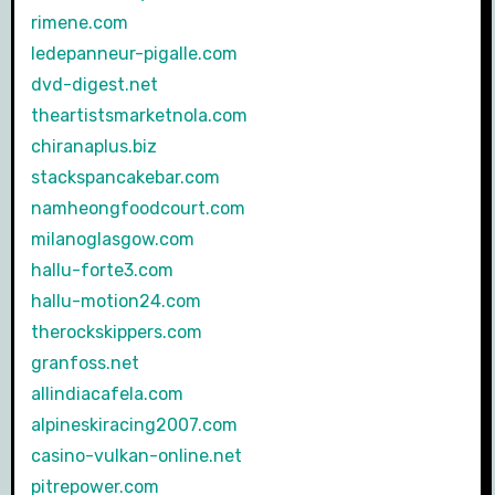
rimene.com
ledepanneur-pigalle.com
dvd-digest.net
theartistsmarketnola.com
chiranaplus.biz
stackspancakebar.com
namheongfoodcourt.com
milanoglasgow.com
hallu-forte3.com
hallu-motion24.com
therockskippers.com
granfoss.net
allindiacafela.com
alpineskiracing2007.com
casino-vulkan-online.net
pitrepower.com