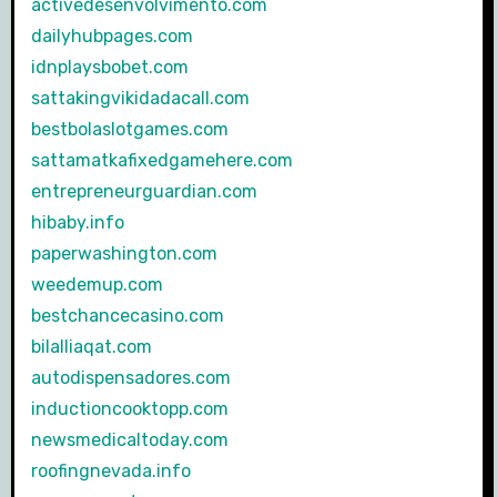
activedesenvolvimento.com
dailyhubpages.com
idnplaysbobet.com
sattakingvikidadacall.com
bestbolaslotgames.com
sattamatkafixedgamehere.com
entrepreneurguardian.com
hibaby.info
paperwashington.com
weedemup.com
bestchancecasino.com
bilalliaqat.com
autodispensadores.com
inductioncooktopp.com
newsmedicaltoday.com
roofingnevada.info